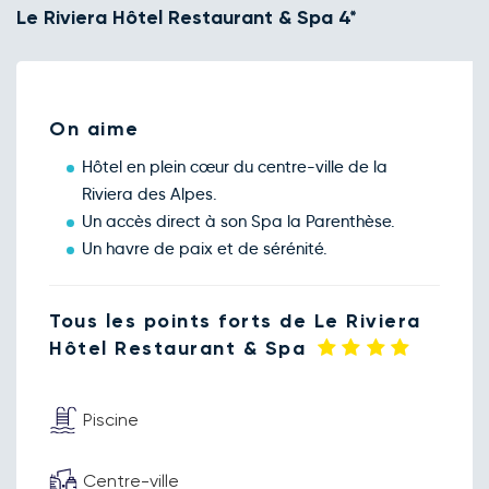
Le Riviera Hôtel Restaurant & Spa 4*
sept.
Retour le Mar. 15 sept. 26
Lun.
170€
/pers
14
sept.
Retour le Mer. 16 sept. 26
Mar.
170€
/pers
15
sept.
On aime
Retour le Jeu. 17 sept. 26
Mer.
170€
/pers
16
Hôtel en plein cœur du centre-ville de la
sept.
Riviera des Alpes.
Retour le Sam. 19 sept. 26
Ven.
190€
/pers
18
Un accès direct à son Spa la Parenthèse.
sept.
Un havre de paix et de sérénité.
Retour le Lun. 21 sept. 26
Dim.
155€
/pers
20
sept.
Retour le Mar. 22 sept. 26
Lun.
Tous les points forts de Le Riviera
170€
/pers
21
sept.
Hôtel Restaurant & Spa
Retour le Mar. 29 sept. 26
Lun.
160€
/pers
28
sept.
Piscine
Retour le Mer. 30 sept. 26
Mar.
170€
/pers
29
sept.
Retour le Jeu. 01 oct. 26
Mer.
Centre-ville
170€
/pers