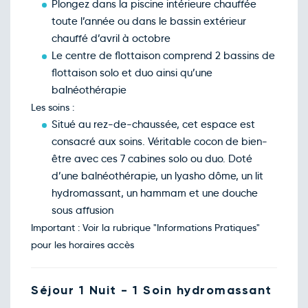
215€
/pers
Plongez dans la piscine intérieure chauffée
05
déc.
toute l’année ou dans le bassin extérieur
Retour le Lun. 07 déc. 26
Dim.
140€
/pers
chauffé d’avril à octobre
06
déc.
Le centre de flottaison comprend 2 bassins de
Retour le Mar. 08 déc. 26
Lun.
155€
/pers
flottaison solo et duo ainsi qu’une
07
déc.
balnéothérapie
Retour le Mer. 09 déc. 26
Mar.
155€
/pers
Les soins :
08
déc.
Situé au rez-de-chaussée, cet espace est
Retour le Jeu. 10 déc. 26
Mer.
155€
/pers
consacré aux soins. Véritable cocon de bien-
09
déc.
être avec ces 7 cabines solo ou duo. Doté
Retour le Ven. 11 déc. 26
Jeu.
155€
/pers
d’une balnéothérapie, un lyasho dôme, un lit
10
déc.
hydromassant, un hammam et une douche
Retour le Sam. 12 déc. 26
Ven.
160€
/pers
sous affusion
11
déc.
Important : Voir la rubrique "Informations Pratiques"
Retour le Dim. 13 déc. 26
Sam.
215€
/pers
pour les horaires accès
12
déc.
Retour le Lun. 14 déc. 26
Dim.
140€
/pers
13
Séjour 1 Nuit - 1 Soin hydromassant
déc.
Retour le Mar. 15 déc. 26
Lun.