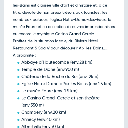
les-Bains est classée ville d'art et d'histoire et, à ce
Retour le Mer. 21 oct. 26
Mar.
160€
/pers
20
titre, dévoile de nombreux trésors aux touristes : les
oct.
nombreux palaces, l'eglise Notre-Dame-des-Eaux, le
Retour le Jeu. 22 oct. 26
Mer.
160€
/pers
21
musée Faure et sa collection d’œuvres impressionnistes
oct.
ou encore le mythique Casino Grand Cercle.
Retour le Ven. 23 oct. 26
Jeu.
160€
/pers
22
Profitez de la situation idéale, du Riviera Hôtel
oct.
Restaurant & Spa 4*pour découvrir Aix-les-Bains…..
Retour le Sam. 24 oct. 26
Ven.
165€
/pers
23
À proximité :
oct.
Abbaye d’Hautecombe (env.28 km)
Retour le Dim. 25 oct. 26
Sam.
215€
/pers
24
Temple de Diane (env.900 m)
oct.
Château de la Roche du Roi (env. 2km)
Retour le Lun. 26 oct. 26
Dim.
150€
/pers
25
Eglise Notre Dame d’Aix les Bains (env.1.5 km)
oct.
Le musée Faure (env. 1.5 km)
Retour le Mar. 27 oct. 26
Lun.
165€
/pers
26
Le Casino Grand-Cercle et son théâtre
oct.
(env.350 m)
Retour le Mer. 28 oct. 26
Mar.
165€
/pers
27
Chambery (env.20 km)
oct.
Annecy (env.40 km)
Retour le Jeu. 29 oct. 26
Mer.
165€
/pers
28
Albertville (env.70 km)