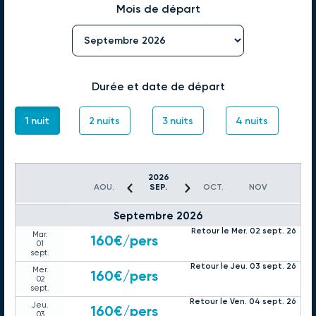
Dim.
160€
/pers
Mois de départ
23
août
Retour le Mer. 26 août 26
Mar.
220€
/pers
25
août
Retour le Ven. 28 août 26
Jeu.
220€
/pers
27
Durée et date de départ
août
Retour le Sam. 29 août 26
Ven.
220€
/pers
28
1 nuit
2 nuits
3 nuits
4 nuits
août
Retour le Lun. 31 août 26
Dim.
190€
/pers
30
août
Retour le Mar. 01 sept. 26
2026
Lun.
145€
/pers
31
AOU.
SEP.
OCT.
NOV
août
Septembre 2026
Retour le Mer. 02 sept. 26
Mar.
160€
/pers
01
sept.
Retour le Jeu. 03 sept. 26
Mer.
160€
/pers
02
sept.
Retour le Ven. 04 sept. 26
Jeu.
160€
/pers
03