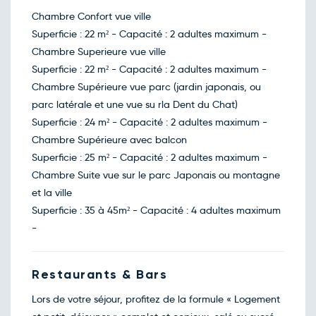
Retour le Sam. 07 nov. 26
Ven.
200€
/pers
Chambre Confort vue ville
06
nov.
Superficie : 22 m² - Capacité : 2 adultes maximum -
Retour le Dim. 08 nov. 26
Sam.
215€
/pers
Chambre Superieure vue ville
07
nov.
Superficie : 22 m² - Capacité : 2 adultes maximum -
Retour le Lun. 09 nov. 26
Dim.
140€
/pers
Chambre Supérieure vue parc (jardin japonais, ou
08
nov.
parc latérale et une vue su rla Dent du Chat)
Retour le Mar. 10 nov. 26
Lun.
145€
/pers
Superficie : 24 m² - Capacité : 2 adultes maximum -
09
nov.
Chambre Supérieure avec balcon
Retour le Mer. 11 nov. 26
Mar.
145€
/pers
Superficie : 25 m² - Capacité : 2 adultes maximum -
10
nov.
Chambre Suite vue sur le parc Japonais ou montagne
Retour le Jeu. 12 nov. 26
Mer.
140€
/pers
et la ville
11
nov.
Superficie : 35 à 45m² - Capacité : 4 adultes maximum
Retour le Ven. 13 nov. 26
Jeu.
145€
/pers
-
12
nov.
Retour le Sam. 14 nov. 26
Ven.
160€
/pers
13
Restaurants & Bars
nov.
Retour le Dim. 15 nov. 26
Sam.
215€
/pers
Lors de votre séjour, profitez de la formule « Logement
14
nov.