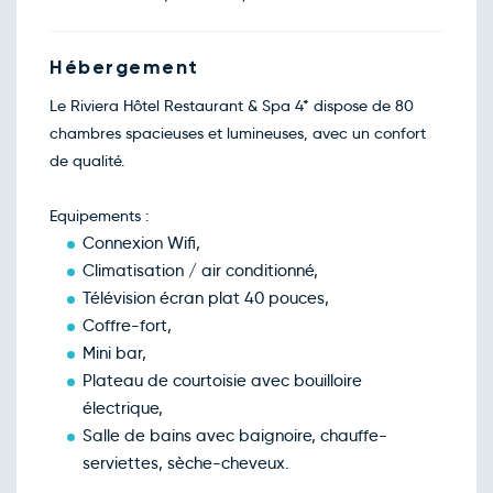
oct.
Retour le Ven. 30 oct. 26
Jeu.
165€
/pers
29
oct.
Hébergement
Retour le Sam. 31 oct. 26
Ven.
170€
/pers
30
Le Riviera Hôtel Restaurant & Spa 4* dispose de 80
oct.
chambres spacieuses et lumineuses, avec un confort
Retour le Dim. 01 nov. 26
Sam.
215€
/pers
31
de qualité.
oct.
Novembre 2026
Equipements :
Retour le Lun. 02 nov. 26
Dim.
140€
/pers
Connexion Wifi,
01
nov.
Climatisation / air conditionné,
Retour le Mar. 03 nov. 26
Lun.
155€
/pers
Télévision écran plat 40 pouces,
02
nov.
Coffre-fort,
Retour le Mer. 04 nov. 26
Mar.
180€
/pers
Mini bar,
03
nov.
Plateau de courtoisie avec bouilloire
Retour le Jeu. 05 nov. 26
Mer.
195€
/pers
électrique,
04
nov.
Salle de bains avec baignoire, chauffe-
Retour le Ven. 06 nov. 26
Jeu.
195€
/pers
serviettes, sèche-cheveux.
05
nov.