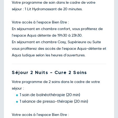
155€
/pers
Votre programme de soin dans le cadre de votre
14
déc.
séjour : 1 Lit Hydromassant de 20 minutes.
Retour le Mer. 16 déc. 26
Mar.
155€
/pers
15
déc.
Votre accès à l'espace Bien Etre :
Retour le Jeu. 17 déc. 26
Mer.
155€
/pers
En séjournant en chambre confort, vous profiterez de
16
déc.
l'espace Aqua détente de 19h30 à 23h30.
Retour le Sam. 19 déc. 26
Ven.
160€
/pers
En séjournant en chambre Cosy, Supérieure ou Suite
18
déc.
vous profiterez des accès de l'espace Aqua-détente et
Retour le Dim. 20 déc. 26
Sam.
215€
/pers
Aqua ludique selon les heures d'ouvertures.
19
déc.
Retour le Lun. 21 déc. 26
Dim.
150€
/pers
20
Séjour 2 Nuits - Cure 2 Soins
déc.
Retour le Mar. 22 déc. 26
Lun.
160€
/pers
Votre programme de 2 soins dans le cadre de votre
21
déc.
séjour :
Retour le Mer. 23 déc. 26
Mar.
160€
/pers
1 soin de balnéothérapie (20 min)
22
déc.
1 séance de presso-thérapie (20 min)
Retour le Jeu. 24 déc. 26
Mer.
160€
/pers
23
déc.
Votre accès à l'espace Bien Etre :
Retour le Ven. 25 déc. 26
Jeu.