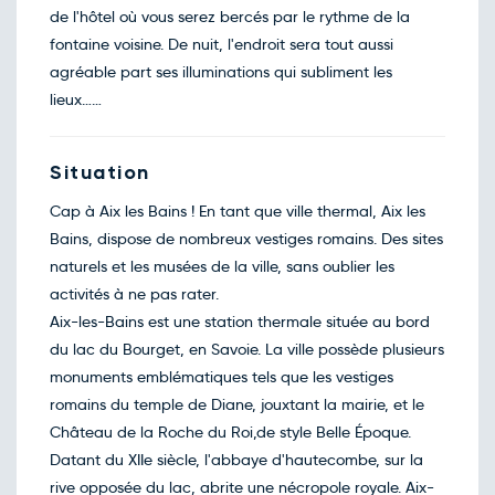
de l'hôtel où vous serez bercés par le rythme de la
Retour le Lun. 12 oct. 26
Dim.
145€
/pers
11
fontaine voisine. De nuit, l'endroit sera tout aussi
oct.
agréable part ses illuminations qui subliment les
Retour le Mar. 13 oct. 26
Lun.
155€
/pers
12
lieux……
oct.
Retour le Mer. 14 oct. 26
Mar.
155€
/pers
13
oct.
Situation
Retour le Jeu. 15 oct. 26
Mer.
165€
/pers
14
Cap à Aix les Bains ! En tant que ville thermal, Aix les
oct.
Bains, dispose de nombreux vestiges romains. Des sites
Retour le Ven. 16 oct. 26
Jeu.
165€
/pers
15
naturels et les musées de la ville, sans oublier les
oct.
activités à ne pas rater.
Retour le Sam. 17 oct. 26
Ven.
165€
/pers
16
Aix-les-Bains est une station thermale située au bord
oct.
du lac du Bourget, en Savoie. La ville possède plusieurs
Retour le Dim. 18 oct. 26
Sam.
215€
/pers
17
monuments emblématiques tels que les vestiges
oct.
romains du temple de Diane, jouxtant la mairie, et le
Retour le Lun. 19 oct. 26
Dim.
145€
/pers
18
Château de la Roche du Roi,de style Belle Époque.
oct.
Datant du XIIe siècle, l'abbaye d'hautecombe, sur la
Retour le Mar. 20 oct. 26
Lun.
160€
/pers
19
rive opposée du lac, abrite une nécropole royale. Aix-
oct.