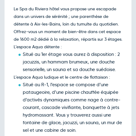
Retour le Mer. 25 nov. 26
Mar.
155€
/pers
24
Le Spa du Riviera hôtel vous propose une escapade
nov.
dans un univers de sérénité ; une parenthèse de
Retour le Sam. 28 nov. 26
Ven.
160€
/pers
27
détente à Aix-les-Bains, loin du tumulte du quotidien.
nov.
Offrez-vous un moment de bien-être dans cet espace
Retour le Dim. 29 nov. 26
Sam.
215€
/pers
28
de 1600 m2 dédié à la relaxation, répartis sur 3 étages.
nov.
L’espace Aqua détente :
Retour le Lun. 30 nov. 26
Dim.
140€
/pers
29
Situé au 1er étage vous aurez à disposition : 2
nov.
jacuzzis, un hammam brumeux, une douche
Décembre 2026
sensorielle, un sauna et sa douche suédoise.
Retour le Mer. 02 déc. 26
Mar.
155€
/pers
L’espace Aqua ludique et le centre de flottaison :
01
déc.
Situé au R-1, l’espace se compose d’une
Retour le Jeu. 03 déc. 26
Mer.
155€
/pers
pataugeoire, d’une piscine chauffée équipée
02
déc.
d’activés dynamiques comme nage à contre-
Retour le Ven. 04 déc. 26
Jeu.
155€
/pers
courant, cascade vivifiante, banquette à jets
03
déc.
hydromassant. Vous y trouverez aussi une
Retour le Sam. 05 déc. 26
Ven.
160€
/pers
fontaine de glace, jacuzzi, un sauna, un mur de
04
déc.
sel et une cabine de soin.
Retour le Dim. 06 déc. 26
Sam.