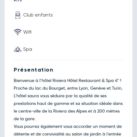
30
sept.
Octobre 2026
Club enfants
Retour le Ven. 02 oct. 26
Jeu.
170€
/pers
01
oct.
Wifi
Retour le Sam. 03 oct. 26
Ven.
165€
/pers
02
oct.
Spa
Retour le Dim. 04 oct. 26
Sam.
220€
/pers
03
oct.
Retour le Lun. 05 oct. 26
Dim.
145€
/pers
Présentation
04
oct.
Bienvenue à l’hôtel Riviera Hôtel Restaurant & Spa 4* !
Retour le Mer. 07 oct. 26
Mar.
155€
/pers
06
Proche du lac du Bourget, entre Lyon, Genève et Turin,
oct.
L'hôtel saura vous séduire par la qualité de ses
Retour le Jeu. 08 oct. 26
Mer.
165€
/pers
07
prestations haut de gamme et sa situation idéale dans
oct.
le centre-ville de la Riviera des Alpes et à 200 mètres
Retour le Sam. 10 oct. 26
Ven.
170€
/pers
09
de la gare.
oct.
Vous pourrez également vous accorder un moment de
Retour le Dim. 11 oct. 26
Sam.
220€
/pers
10
détente et de convivialité au salon de jardin à l'entrée
oct.