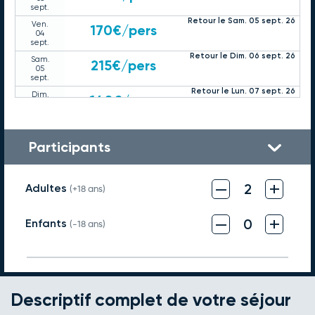
sept.
Retour le Sam. 05 sept. 26
Ven.
170€
/pers
04
sept.
Retour le Dim. 06 sept. 26
Sam.
215€
/pers
05
sept.
Retour le Lun. 07 sept. 26
Dim.
140€
/pers
06
sept.
Retour le Mar. 08 sept. 26
Lun.
160€
/pers
07
Participants
sept.
Retour le Mer. 09 sept. 26
Mar.
170€
/pers
08
–
+
sept.
2
Adultes
(+18 ans)
Retour le Jeu. 10 sept. 26
Mer.
170€
/pers
09
–
+
sept.
0
Enfants
(-18 ans)
Retour le Sam. 12 sept. 26
Ven.
170€
/pers
11
sept.
Retour le Dim. 13 sept. 26
Sam.
225€
/pers
12
sept.
Descriptif complet de votre séjour
Retour le Lun. 14 sept. 26
Dim.
140€
/pers
13