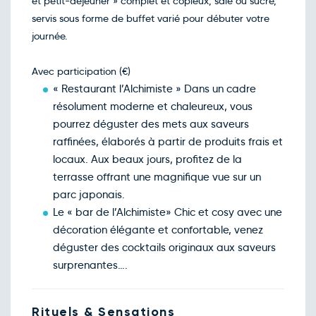
et petit-déjeuner » complet et copieux, salé ou sucré,
Retour le Lun. 16 nov. 26
Dim.
140€
/pers
servis sous forme de buffet varié pour débuter votre
15
nov.
journée.
Retour le Mar. 17 nov. 26
Lun.
155€
/pers
16
nov.
Avec participation (€)
Retour le Mer. 18 nov. 26
Mar.
155€
/pers
17
« Restaurant l’Alchimiste » Dans un cadre
nov.
résolument moderne et chaleureux, vous
Retour le Jeu. 19 nov. 26
Mer.
155€
/pers
18
pourrez déguster des mets aux saveurs
nov.
raffinées, élaborés à partir de produits frais et
Retour le Ven. 20 nov. 26
Jeu.
155€
/pers
19
locaux. Aux beaux jours, profitez de la
nov.
terrasse offrant une magnifique vue sur un
Retour le Sam. 21 nov. 26
Ven.
160€
/pers
20
parc japonais.
nov.
Le « bar de l’Alchimiste» Chic et cosy avec une
Retour le Dim. 22 nov. 26
Sam.
215€
/pers
21
décoration élégante et confortable, venez
nov.
déguster des cocktails originaux aux saveurs
Retour le Lun. 23 nov. 26
Dim.
140€
/pers
22
surprenantes….
nov.
Retour le Mar. 24 nov. 26
Lun.
155€
/pers
23
nov.
Rituels & Sensations