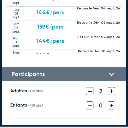
sept.
Retour le Ven. 04 sept. 26
Jeu.
144€
/pers
03
sept.
Retour le Dim. 06 sept. 26
Sam.
159€
/pers
05
sept.
Retour le Mer. 09 sept. 26
Mar.
144€
/pers
08
sept.
Retour le Jeu. 10 sept. 26
Mer.
144€
/pers
09
sept.
Retour le Ven. 11 sept. 26
Jeu.
144€
/pers
10
Participants
sept.
Retour le Dim. 13 sept. 26
Sam.
159€
/pers
12
–
+
sept.
2
Adultes
(+18 ans)
Retour le Mer. 16 sept. 26
Mar.
144€
/pers
15
–
+
sept.
0
Enfants
(-18 ans)
Retour le Jeu. 17 sept. 26
Mer.
144€
/pers
16
sept.
Retour le Ven. 18 sept. 26
Jeu.
144€
/pers
17