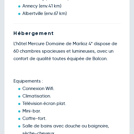
Annecy (env.41 km)
Retour le Jeu. 29 oct. 26
Mer.
123€
/pers
28
Albertville (env.67 km)
oct.
Retour le Ven. 30 oct. 26
Jeu.
123€
/pers
29
oct.
Hébergement
Retour le Sam. 31 oct. 26
Ven.
123€
/pers
30
L’hôtel Mercure Domaine de Marlioz 4* dispose de
oct.
60 chambres spacieuses et lumineuses, avec un
Retour le Dim. 01 nov. 26
Sam.
149€
/pers
31
confort de qualité toutes équipée de Balcon.
oct.
Novembre 2026
Retour le Mer. 04 nov. 26
Mar.
123€
/pers
03
Equipements :
nov.
Connexion Wifi.
Retour le Jeu. 05 nov. 26
Mer.
123€
/pers
04
Climatisation.
nov.
Télévision écran plat.
Retour le Ven. 06 nov. 26
Jeu.
123€
/pers
05
Mini-bar.
nov.
Coffre-fort.
Retour le Sam. 07 nov. 26
Ven.
123€
/pers
06
Salle de bains avec douche ou baignoire,
nov.
sèche-cheveux.