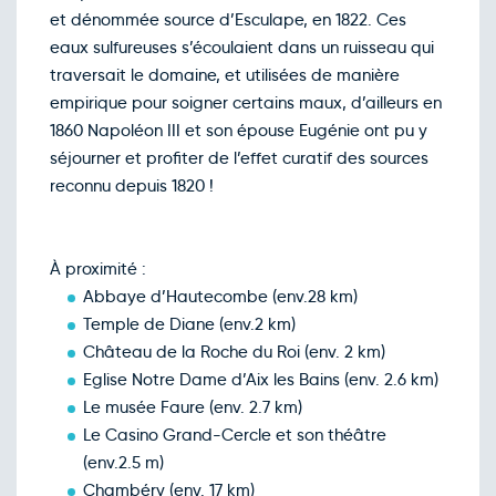
et dénommée source d’Esculape, en 1822. Ces
Retour le Ven. 16 oct. 26
Jeu.
123€
/pers
15
eaux sulfureuses s’écoulaient dans un ruisseau qui
oct.
traversait le domaine, et utilisées de manière
Retour le Sam. 17 oct. 26
Ven.
123€
/pers
16
empirique pour soigner certains maux, d’ailleurs en
oct.
1860 Napoléon III et son épouse Eugénie ont pu y
Retour le Dim. 18 oct. 26
Sam.
149€
/pers
17
séjourner et profiter de l’effet curatif des sources
oct.
reconnu depuis 1820 !
Retour le Mer. 21 oct. 26
Mar.
123€
/pers
20
oct.
Retour le Jeu. 22 oct. 26
Mer.
123€
/pers
21
À proximité :
oct.
Abbaye d’Hautecombe (env.28 km)
Retour le Ven. 23 oct. 26
Jeu.
123€
/pers
22
Temple de Diane (env.2 km)
oct.
Château de la Roche du Roi (env. 2 km)
Retour le Sam. 24 oct. 26
Ven.
123€
/pers
23
Eglise Notre Dame d’Aix les Bains (env. 2.6 km)
oct.
Le musée Faure (env. 2.7 km)
Retour le Dim. 25 oct. 26
Sam.
149€
/pers
24
Le Casino Grand-Cercle et son théâtre
oct.
(env.2.5 m)
Retour le Mer. 28 oct. 26
Mar.
123€
/pers
27
Chambéry (env. 17 km)
oct.