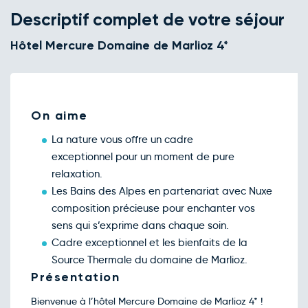
sept.
Descriptif complet de votre séjour
Retour le Sam. 19 sept. 26
Ven.
144€
/pers
18
Hôtel Mercure Domaine de Marlioz 4*
sept.
Retour le Dim. 20 sept. 26
Sam.
159€
/pers
19
sept.
Retour le Jeu. 24 sept. 26
Mer.
144€
/pers
23
sept.
On aime
Retour le Sam. 26 sept. 26
Ven.
144€
/pers
25
La nature vous offre un cadre
sept.
exceptionnel pour un moment de pure
Retour le Dim. 27 sept. 26
Sam.
159€
/pers
26
relaxation.
sept.
Les Bains des Alpes en partenariat avec Nuxe
Retour le Mer. 30 sept. 26
Mar.
123€
/pers
29
composition précieuse pour enchanter vos
sept.
sens qui s’exprime dans chaque soin.
Retour le Jeu. 01 oct. 26
Mer.
123€
/pers
30
Cadre exceptionnel et les bienfaits de la
sept.
Source Thermale du domaine de Marlioz.
Octobre 2026
Présentation
Retour le Ven. 02 oct. 26
Jeu.
123€
/pers
01
Bienvenue à l’hôtel Mercure Domaine de Marlioz 4* !
oct.