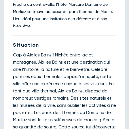
Proche du centre-ville, l’hôtel Mercure Domaine de
Retour le Sam. 03 oct. 26
Ven.
123€
/pers
02
Marlioz se trouve au cœur du parc thermal de Marlioz.
oct.
Lieu idéal pour une invitation à la détente et à son
Retour le Dim. 04 oct. 26
Sam.
149€
/pers
03
bien-être.
oct.
Retour le Mer. 07 oct. 26
Mar.
123€
/pers
06
oct.
Situation
Retour le Jeu. 08 oct. 26
Mer.
123€
/pers
07
Cap à Aix les Bains ! Nichée entre lac et
oct.
montagnes, Aix les Bains est une destination qui
Retour le Ven. 09 oct. 26
Jeu.
123€
/pers
08
allie l’histoire, la nature et le bien-être. Célèbre
oct.
pour ses eaux thermales depuis l’antiquité, cette
Retour le Sam. 10 oct. 26
Ven.
123€
/pers
09
ville offre une expérience unique à ses visiteurs. En
oct.
tant que ville thermal, Aix les Bains, dispose de
Retour le Dim. 11 oct. 26
Sam.
149€
/pers
10
nombreux vestiges romains. Des sites naturels et
oct.
les musées de la ville, sans oublier les activités à ne
Retour le Mer. 14 oct. 26
Mar.
123€
/pers
13
pas rater. Les eaux des Thermes du Domaine de
oct.
Marlioz sont les plus sulfureuses de France grâce à
Retour le Jeu. 15 oct. 26
Mer.
123€
/pers
14
sa quantité de soufre. Cette source fut découverte
oct.