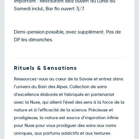
123€
/pers
Important : Restaurant Bioz ouvert du Lundi au
02
déc.
Samedi inclut, Bar flo ouvert 7j/7.
Retour le Ven. 04 déc. 26
Jeu.
123€
/pers
03
déc.
Retour le Sam. 05 déc. 26
Ven.
123€
/pers
Demi-pension possible, avec supplément. Pas de
04
déc.
DP les dimanches.
Retour le Dim. 06 déc. 26
Sam.
149€
/pers
05
déc.
Retour le Mer. 09 déc. 26
Mar.
123€
/pers
08
Rituels & Sensations
déc.
Retour le Jeu. 10 déc. 26
Mer.
123€
/pers
Ressourcez-vous au cœur de la Savoie et entrez dans
09
déc.
l’univers du Bain des Alpes. Collection de soins
Retour le Ven. 11 déc. 26
Jeu.
123€
/pers
d’excellence élaborés et fabriqués en partenariat
10
déc.
avec la Nuxe, qui allient l’éveil des sens à la force de la
Retour le Sam. 12 déc. 26
Ven.
123€
/pers
nature et à l’efficacité de la science. Précieuse et
11
déc.
prodigieuse, la nature est source d’inspiration infinie
Retour le Dim. 13 déc. 26
Sam.
149€
/pers
pour Nuxe pour vous prodiguer des soins aux noms
12
déc.
oniriques, aux parfums addictifs et aux textures
Retour le Mer. 16 déc. 26
Mar.