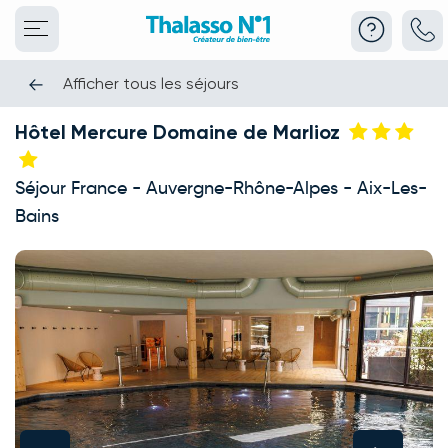
Afficher tous les séjours
Hôtel Mercure Domaine de Marlioz
Séjour France - Auvergne-Rhône-Alpes - Aix-Les-
Bains
This carousel shows one large product image at a time. Use the