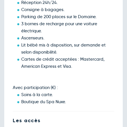
149€
/pers
Réception 24h/24.
26
déc.
Consigne à bagages.
Retour le Mer. 30 déc. 26
Mar.
123€
/pers
Parking de 200 places sur le Domaine.
29
déc.
3 bornes de recharge pour une voiture
Retour le Jeu. 31 déc. 26
Mer.
123€
/pers
électrique.
30
déc.
Ascenseurs.
Retour le Ven. 01 janv. 26
Jeu.
123€
/pers
Lit bébé mis à disposition, sur demande et
31
déc.
selon disponibilité.
Cartes de crédit acceptées : Mastercard,
American Express et Visa.
Avec participation (€) :
Soins à la carte.
Boutique du Spa Nuxe.
Les accès