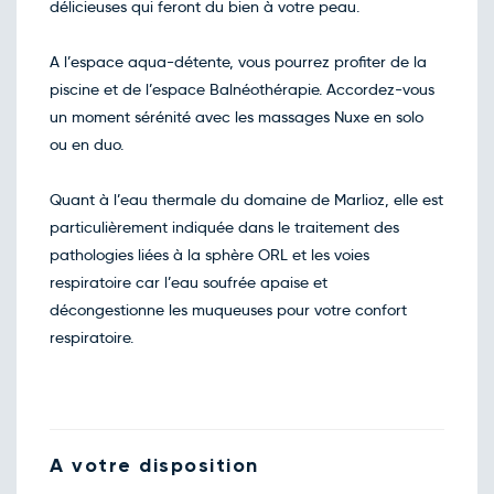
123€
/pers
délicieuses qui feront du bien à votre peau.
15
déc.
Retour le Jeu. 17 déc. 26
Mer.
123€
/pers
A l’espace aqua-détente, vous pourrez profiter de la
16
déc.
piscine et de l’espace Balnéothérapie. Accordez-vous
Retour le Ven. 18 déc. 26
Jeu.
123€
/pers
un moment sérénité avec les massages Nuxe en solo
17
déc.
ou en duo.
Retour le Sam. 19 déc. 26
Ven.
123€
/pers
18
déc.
Quant à l’eau thermale du domaine de Marlioz, elle est
Retour le Dim. 20 déc. 26
Sam.
149€
/pers
particulièrement indiquée dans le traitement des
19
déc.
pathologies liées à la sphère ORL et les voies
Retour le Mer. 23 déc. 26
Mar.
123€
/pers
respiratoire car l’eau soufrée apaise et
22
déc.
décongestionne les muqueuses pour votre confort
Retour le Jeu. 24 déc. 26
Mer.
123€
/pers
respiratoire.
23
déc.
Retour le Ven. 25 déc. 26
Jeu.
123€
/pers
24
déc.
Retour le Sam. 26 déc. 26
Ven.
123€
/pers
25
A votre disposition
déc.
Retour le Dim. 27 déc. 26
Sam.