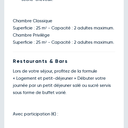
Retour le Dim. 08 nov. 26
Sam.
149€
/pers
07
nov.
Retour le Mer. 11 nov. 26
Mar.
123€
/pers
10
Chambre Classique
nov.
Superficie : 25 m² - Capacité : 2 adultes maximum.
Retour le Jeu. 12 nov. 26
Mer.
123€
/pers
11
Chambre Privilège
nov.
Superficie : 25 m² - Capacité : 2 adultes maximum.
Retour le Ven. 13 nov. 26
Jeu.
123€
/pers
12
nov.
Retour le Sam. 14 nov. 26
Ven.
Restaurants & Bars
123€
/pers
13
nov.
Lors de votre séjour, profitez de la formule
Retour le Dim. 15 nov. 26
Sam.
149€
/pers
14
« Logement et petit-déjeuner » Débuter votre
nov.
journée par un petit déjeuner salé ou sucré servis
Retour le Mer. 18 nov. 26
Mar.
123€
/pers
17
sous forme de buffet varié.
nov.
Retour le Jeu. 19 nov. 26
Mer.
123€
/pers
18
nov.
Avec participation (€) :
Retour le Ven. 20 nov. 26
Jeu.
123€
/pers
19
nov.