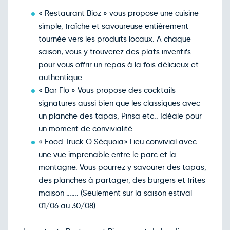
Retour le Sam. 21 nov. 26
Ven.
123€
/pers
20
« Restaurant Bioz » vous propose une cuisine
nov.
simple, fraîche et savoureuse entièrement
Retour le Dim. 22 nov. 26
Sam.
149€
/pers
21
tournée vers les produits locaux. A chaque
nov.
saison, vous y trouverez des plats inventifs
Retour le Mer. 25 nov. 26
Mar.
123€
/pers
24
pour vous offrir un repas à la fois délicieux et
nov.
authentique.
Retour le Jeu. 26 nov. 26
Mer.
123€
/pers
25
« Bar Flo » Vous propose des cocktails
nov.
signatures aussi bien que les classiques avec
Retour le Ven. 27 nov. 26
Jeu.
123€
/pers
26
un planche des tapas, Pinsa etc.. Idéale pour
nov.
un moment de convivialité.
Retour le Sam. 28 nov. 26
Ven.
123€
/pers
27
« Food Truck O Séquoia» Lieu convivial avec
nov.
une vue imprenable entre le parc et la
Retour le Dim. 29 nov. 26
Sam.
149€
/pers
28
montagne. Vous pourrez y savourer des tapas,
nov.
des planches à partager, des burgers et frites
Décembre 2026
maison ……. (Seulement sur la saison estival
Retour le Mer. 02 déc. 26
Mar.
123€
/pers
01/06 au 30/08).
01
déc.
Retour le Jeu. 03 déc. 26
Mer.