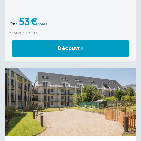
53
€
Dès
/pers
3 jours / 2 nuits
Découvrir