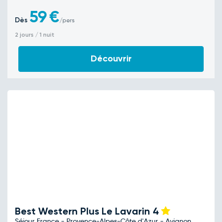
59
€
Dès
/pers
2 jours / 1 nuit
Découvrir
Best Western Plus Le Lavarin
4
Séjour France - Provence-Alpes-Côte d'Azur - Avignon