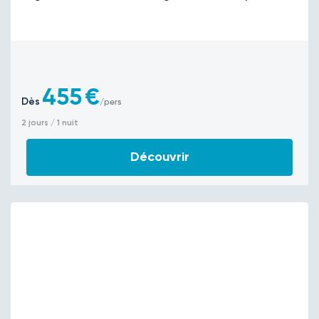
455
€
Dès
/pers
2 jours / 1 nuit
Découvrir