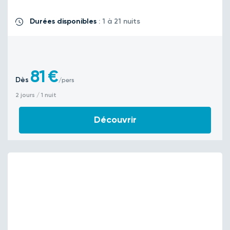
Durées disponibles
: 1 à 21 nuits
81
€
Dès
/pers
2 jours / 1 nuit
Découvrir