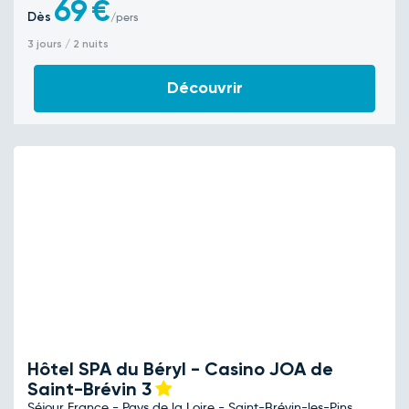
69
€
Dès
/pers
3 jours / 2 nuits
Découvrir
Hôtel SPA du Béryl - Casino JOA de
Saint-Brévin
3
Séjour France - Pays de la Loire - Saint-Brévin-les-Pins