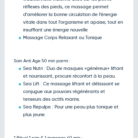
Retour le Ven. 01 janv. 26
réflexes des pieds, ce massage permet
Jeu.
118€
/pers
31
d’améliorer la bonne circulation de l’énergie
déc.
vitale dans tout l’organisme et apaise, tout en
Janvier 2027
insufflant une énergie nouvelle
Retour le Sam. 02 janv. 26
Ven.
108€
/pers
01
Massage Corps Relaxant ou Tonique
janv.
Retour le Dim. 03 janv. 26
Sam.
113€
/pers
02
janv.
Soin Anti Age 50 min parmi :
Février 2027
Sea Nutri : Duo de masques «généreux» liftant
Retour le Ven. 12 févr. 27
Jeu.
87€
/pers
et nourrissant, procure réconfort à la peau.
11
févr.
Sea Lift : Ce massage liftant et délassant se
Retour le Sam. 13 févr. 27
Ven.
108€
/pers
conjugue aux pouvoirs régénérants et
12
févr.
tenseurs des actifs marins.
Retour le Dim. 14 févr. 27
Sam.
118€
/pers
Sea Repulpe : Pour une peau plus tonique et
13
févr.
plus jeune.
Retour le Lun. 15 févr. 27
Dim.
82€
/pers
14
févr.
Retour le Mar. 16 févr. 27
Lun.
87€
/pers
1 Rituel 1 soin & 1 massage 40 min :
15