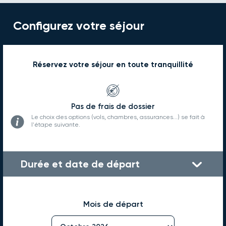
Lun.
118€
/pers
14
sept.
Configurez votre séjour
Retour le Mer. 16 sept. 26
Mar.
118€
/pers
15
sept.
Retour le Sam. 19 sept. 26
Ven.
124€
/pers
18
Réservez votre séjour en toute tranquillité
sept.
Retour le Dim. 20 sept. 26
Sam.
135€
/pers
19
sept.
Retour le Lun. 21 sept. 26
Dim.
119€
/pers
Pas de frais de dossier
20
sept.
Le choix des options (vols, chambres, assurances...) se fait à
l'étape suivante.
Retour le Mar. 22 sept. 26
Lun.
118€
/pers
21
sept.
Retour le Mer. 23 sept. 26
Mar.
124€
/pers
22
Durée et date de départ
sept.
Retour le Jeu. 24 sept. 26
Mer.
118€
/pers
23
sept.
Retour le Ven. 25 sept. 26
Mois de départ
Jeu.
124€
/pers
24
sept.