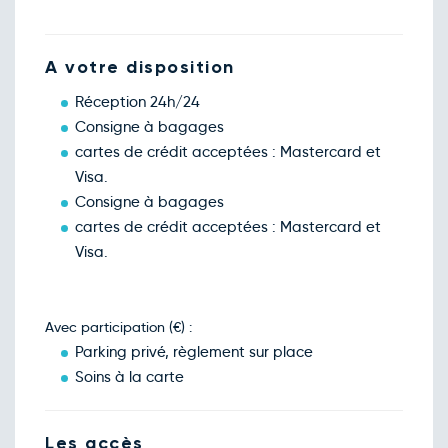
24
févr.
Retour le Ven. 26 févr. 27
Jeu.
87€
/pers
25
A votre disposition
févr.
Retour le Sam. 27 févr. 27
Ven.
92€
/pers
Réception 24h/24
26
févr.
Consigne à bagages
Retour le Dim. 28 févr. 27
Sam.
97€
/pers
cartes de crédit acceptées : Mastercard et
27
févr.
Visa.
Retour le Lun. 01 mars 27
Dim.
82€
/pers
Consigne à bagages
28
févr.
cartes de crédit acceptées : Mastercard et
Mars 2027
Visa.
Retour le Mar. 02 mars 27
Lun.
92€
/pers
01
mars
Retour le Mer. 03 mars 27
Mar.
92€
/pers
Avec participation (€) :
02
mars
Parking privé, règlement sur place
Retour le Jeu. 04 mars 27
Mer.
92€
/pers
Soins à la carte
03
mars
Retour le Ven. 05 mars 27
Jeu.
92€
/pers
04
Les accès
mars