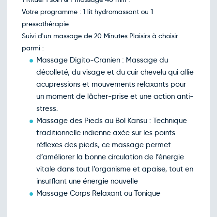
févr.
Votre programme : 1 lit hydromassant ou 1
Retour le Mer. 17 févr. 27
Mar.
87€
/pers
pressothérapie
16
févr.
Suivi d'un massage de 20 Minutes Plaisirs à choisir
Retour le Jeu. 18 févr. 27
Mer.
87€
/pers
parmi :
17
févr.
Massage Digito-Cranien : Massage du
Retour le Ven. 19 févr. 27
Jeu.
87€
/pers
décolleté, du visage et du cuir chevelu qui allie
18
févr.
acupressions et mouvements relaxants pour
Retour le Sam. 20 févr. 27
Ven.
92€
/pers
un moment de lâcher-prise et une action anti-
19
févr.
stress.
Retour le Dim. 21 févr. 27
Sam.
97€
/pers
Massage des Pieds au Bol Kansu : Technique
20
févr.
traditionnelle indienne axée sur les points
Retour le Lun. 22 févr. 27
Dim.
82€
/pers
réflexes des pieds, ce massage permet
21
févr.
d’améliorer la bonne circulation de l’énergie
Retour le Mar. 23 févr. 27
Lun.
87€
/pers
vitale dans tout l’organisme et apaise, tout en
22
févr.
insufflant une énergie nouvelle
Retour le Mer. 24 févr. 27
Mar.
87€
/pers
Massage Corps Relaxant ou Tonique
23
févr.
Retour le Jeu. 25 févr. 27
Mer.
87€
/pers