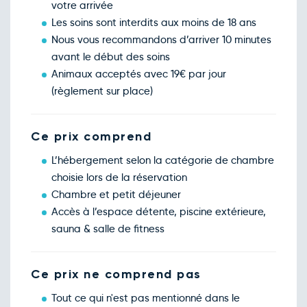
votre arrivée
Retour le Lun. 15 mars 27
Dim.
82€
/pers
Les soins sont interdits aux moins de 18 ans
14
mars
Nous vous recommandons d’arriver 10 minutes
Retour le Mar. 16 mars 27
Lun.
87€
/pers
avant le début des soins
15
mars
Animaux acceptés avec 19€ par jour
Retour le Mer. 17 mars 27
Mar.
87€
/pers
(règlement sur place)
16
mars
Retour le Jeu. 18 mars 27
Mer.
87€
/pers
17
Ce prix comprend
mars
Retour le Ven. 19 mars 27
Jeu.
87€
/pers
L’hébergement selon la catégorie de chambre
18
mars
choisie lors de la réservation
Retour le Sam. 20 mars 27
Ven.
87€
/pers
Chambre et petit déjeuner
19
mars
Accès à l’espace détente, piscine extérieure,
Retour le Dim. 21 mars 27
Sam.
97€
/pers
sauna & salle de fitness
20
mars
Retour le Lun. 22 mars 27
Dim.
82€
/pers
21
Ce prix ne comprend pas
mars
Retour le Mar. 23 mars 27
Lun.
87€
/pers
Tout ce qui n'est pas mentionné dans le
22