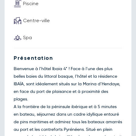
102€
/pers
21
Piscine
oct.
Retour le Ven. 23 oct. 26
Jeu.
97€
/pers
22
Centre-ville
oct.
Retour le Sam. 24 oct. 26
Ven.
97€
/pers
23
oct.
Spa
Retour le Dim. 25 oct. 26
Sam.
108€
/pers
24
oct.
Présentation
Retour le Lun. 26 oct. 26
Dim.
87€
/pers
25
oct.
Bienvenue à l’hôtel Ibaia 4* ! Face à l’une des plus
Retour le Mar. 27 oct. 26
Lun.
97€
/pers
belles baies du littoral basque, l’hôtel et la résidence
26
oct.
IBAÏA, sont idéalement situés sur la Marina d’Hendaye,
Retour le Mer. 28 oct. 26
Mar.
97€
/pers
en face du port de plaisance et à proximité des
27
oct.
plages.
Retour le Jeu. 29 oct. 26
Mer.
97€
/pers
A la frontière de la péninsule ibérique et à 5 minutes
28
oct.
en bateau, séjournez dans un cadre idyllique entouré
Retour le Ven. 30 oct. 26
Jeu.
97€
/pers
de pins maritimes et admirez tous les bateaux amarrés
29
oct.
au port et les contreforts Pyrénéens. Situé en plein
Retour le Sam. 31 oct. 26
Ven.