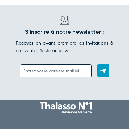
S'inscrire à notre newsletter :
Recevez en avant-première les invitations à
nos ventes flash exclusives.