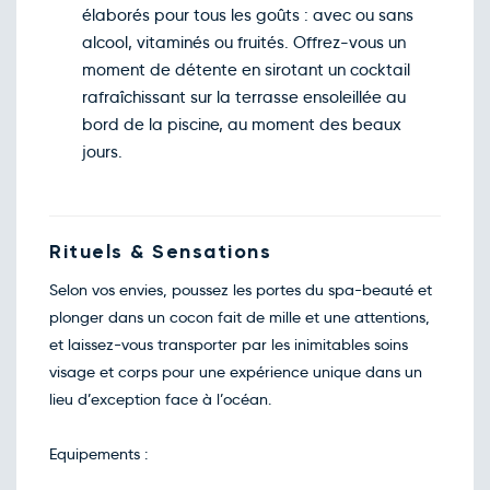
Retour le Sam. 05 déc. 26
élaborés pour tous les goûts : avec ou sans
Ven.
87€
/pers
04
alcool, vitaminés ou fruités. Offrez-vous un
déc.
Retour le Dim. 06 déc. 26
moment de détente en sirotant un cocktail
Sam.
96€
/pers
05
rafraîchissant sur la terrasse ensoleillée au
déc.
Retour le Lun. 07 déc. 26
bord de la piscine, au moment des beaux
Dim.
85€
/pers
06
jours.
déc.
Retour le Mar. 08 déc. 26
Lun.
85€
/pers
07
déc.
Retour le Mer. 09 déc. 26
Mar.
82€
/pers
Rituels & Sensations
08
déc.
Retour le Jeu. 10 déc. 26
Selon vos envies, poussez les portes du spa-beauté et
Mer.
82€
/pers
09
plonger dans un cocon fait de mille et une attentions,
déc.
Retour le Ven. 11 déc. 26
et laissez-vous transporter par les inimitables soins
Jeu.
85€
/pers
10
visage et corps pour une expérience unique dans un
déc.
Retour le Sam. 12 déc. 26
lieu d’exception face à l’océan.
Ven.
87€
/pers
11
déc.
Retour le Dim. 13 déc. 26
Equipements :
Sam.
92€
/pers
12
déc.