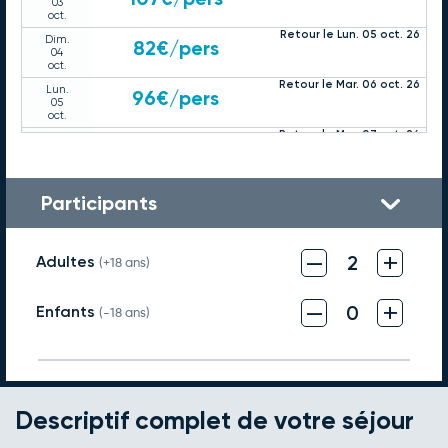
03
oct.
Retour le Lun. 05 oct. 26
Dim.
82€
/pers
04
oct.
Retour le Mar. 06 oct. 26
Lun.
96€
/pers
05
oct.
Retour le Mer. 07 oct. 26
Mar.
96€
/pers
06
oct.
Retour le Jeu. 08 oct. 26
Mer.
92€
/pers
Participants
07
oct.
Retour le Ven. 09 oct. 26
Jeu.
92€
/pers
–
+
08
2
Adultes
(+18 ans)
oct.
Retour le Sam. 10 oct. 26
Ven.
92€
/pers
–
+
09
0
Enfants
(-18 ans)
oct.
Retour le Dim. 11 oct. 26
Sam.
103€
/pers
10
oct.
Retour le Lun. 12 oct. 26
Dim.
85€
/pers
11
Descriptif complet de votre séjour
oct.
Retour le Mar. 13 oct. 26
Lun.