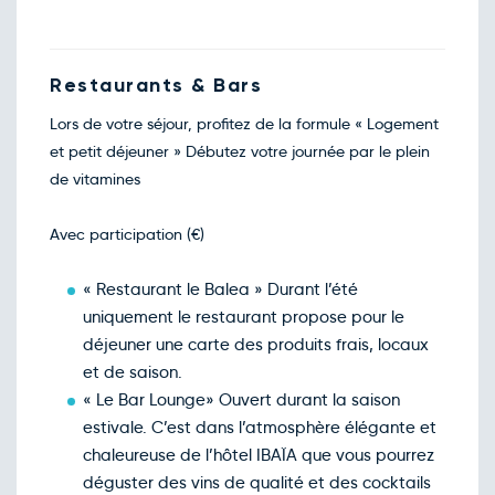
nov.
Retour le Ven. 27 nov. 26
Jeu.
87€
/pers
26
nov.
Restaurants & Bars
Retour le Sam. 28 nov. 26
Ven.
87€
/pers
27
nov.
Lors de votre séjour, profitez de la formule « Logement
Retour le Dim. 29 nov. 26
Sam.
et petit déjeuner » Débutez votre journée par le plein
97€
/pers
28
nov.
de vitamines
Retour le Lun. 30 nov. 26
Dim.
82€
/pers
29
nov.
Avec participation (€)
Retour le Mar. 01 déc. 26
Lun.
87€
/pers
30
nov.
« Restaurant le Balea » Durant l’été
Décembre 2026
uniquement le restaurant propose pour le
Retour le Mer. 02 déc. 26
déjeuner une carte des produits frais, locaux
Mar.
82€
/pers
01
et de saison.
déc.
Retour le Jeu. 03 déc. 26
« Le Bar Lounge» Ouvert durant la saison
Mer.
82€
/pers
02
estivale. C’est dans l’atmosphère élégante et
déc.
Retour le Ven. 04 déc. 26
chaleureuse de l’hôtel IBAÏA que vous pourrez
Jeu.
82€
/pers
03
déguster des vins de qualité et des cocktails
déc.