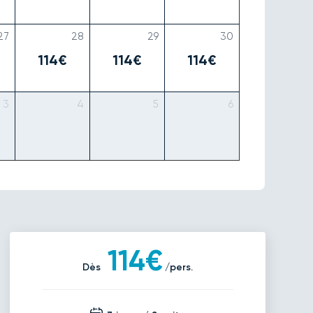
27
28
29
30
114€
114€
114€
3
4
5
6
114€
Dès
/pers.