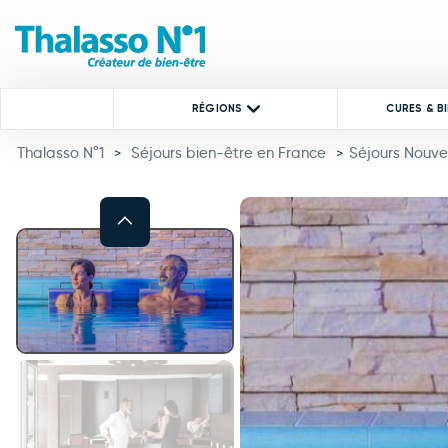
RÉGIONS
CURES & B
Thalasso N°1
Séjours bien-être en France
Séjours Nouve
>
>
Previous
This carousel shows one large 
This carousel contains a column of small thumbnails. Selecting a