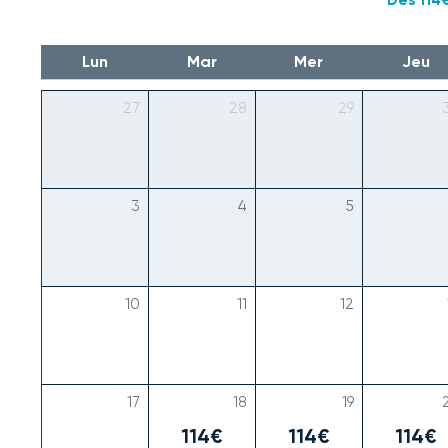
Lun
Mar
Mer
Jeu
27
28
29
3
4
5
10
11
12
17
18
19
114€
114€
114€