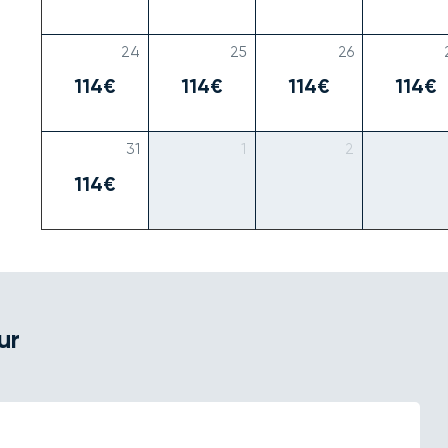
24
25
26
114€
114€
114€
114€
31
1
2
114€
ur