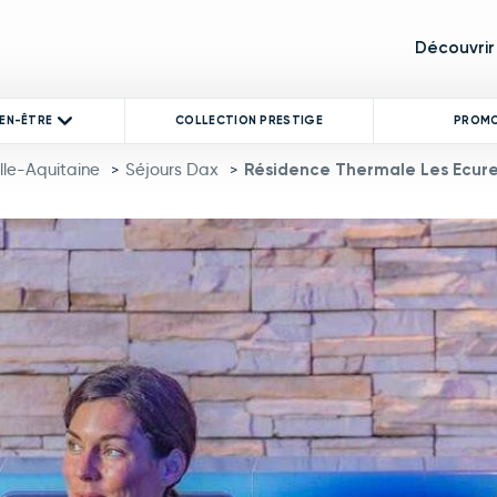
Découvrir
IEN-ÊTRE
COLLECTION PRESTIGE
PROM
lle-Aquitaine
Séjours Dax
Résidence Thermale Les Ecureu
>
>
product image at a time. Use the Previous and Next buttons to mo
 thumbnail will change the main image in the carousel that follows.