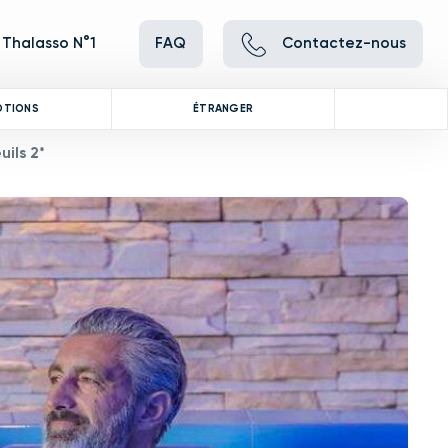
 Thalasso N°1
FAQ
Contactez-nous
OTIONS
ÉTRANGER
ils 2*
ve between images, or use the preceding thumbnails carousel to se
 Use the Previous and Next buttons to cycle through all the thumbna