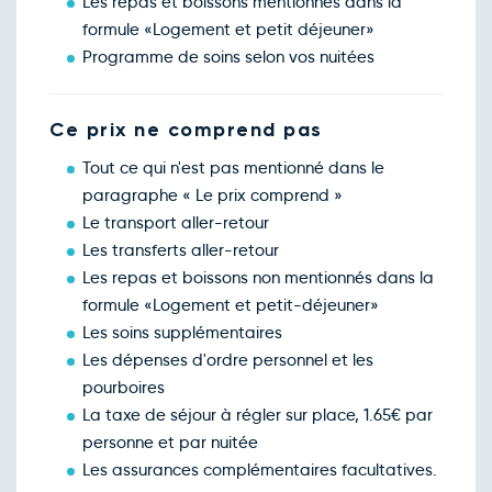
Les repas et boissons mentionnés dans la
Retour le Mar. 16 mars 27
Lun.
100€
/pers
formule «Logement et petit déjeuner»
15
mars
Programme de soins selon vos nuitées
Retour le Mer. 17 mars 27
Mar.
100€
/pers
16
mars
Retour le Jeu. 18 mars 27
Ce prix ne comprend pas
Mer.
100€
/pers
17
mars
Tout ce qui n'est pas mentionné dans le
Retour le Ven. 19 mars 27
Jeu.
100€
/pers
paragraphe « Le prix comprend »
18
mars
Le transport aller-retour
Retour le Sam. 20 mars 27
Ven.
100€
/pers
Les transferts aller-retour
19
mars
Les repas et boissons non mentionnés dans la
Retour le Dim. 21 mars 27
Sam.
108€
/pers
formule «Logement et petit-déjeuner»
20
mars
Les soins supplémentaires
Retour le Lun. 22 mars 27
Dim.
108€
/pers
Les dépenses d'ordre personnel et les
21
mars
pourboires
Retour le Mar. 23 mars 27
Lun.
100€
/pers
La taxe de séjour à régler sur place, 1.65€ par
22
mars
personne et par nuitée
Retour le Mer. 24 mars 27
Mar.
100€
/pers
Les assurances complémentaires facultatives.
23
mars