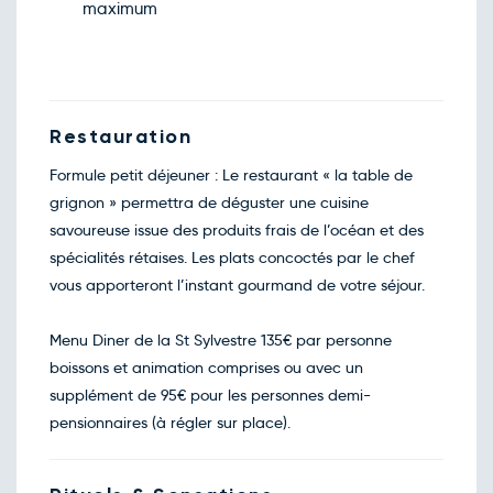
100€
/pers
21
maximum
janv.
Retour le Sam. 23 janv. 27
Ven.
100€
/pers
22
janv.
Retour le Dim. 24 janv. 27
Sam.
108€
/pers
23
janv.
Restauration
Retour le Lun. 25 janv. 27
Dim.
108€
/pers
24
Formule petit déjeuner : Le restaurant « la table de
janv.
grignon » permettra de déguster une cuisine
Retour le Mar. 26 janv. 27
Lun.
100€
/pers
25
savoureuse issue des produits frais de l’océan et des
janv.
spécialités rétaises. Les plats concoctés par le chef
Retour le Mer. 27 janv. 27
Mar.
100€
/pers
26
vous apporteront l’instant gourmand de votre séjour.
janv.
Retour le Jeu. 28 janv. 27
Mer.
100€
/pers
27
Menu Diner de la St Sylvestre 135€ par personne
janv.
boissons et animation comprises ou avec un
Retour le Ven. 29 janv. 27
Jeu.
100€
/pers
28
supplément de 95€ pour les personnes demi-
janv.
pensionnaires (à régler sur place).
Retour le Sam. 30 janv. 27
Ven.
100€
/pers
29
janv.
Retour le Dim. 31 janv. 27
Sam.