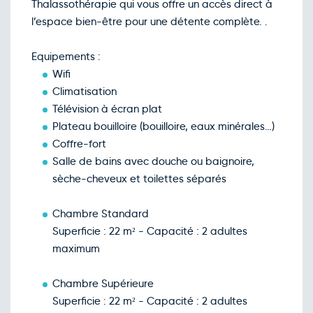
Thalassothérapie qui vous offre un accès direct à
Retour le Ven. 01 janv. 26
Jeu.
163€
/pers
31
l’espace bien-être pour une détente complète. .
déc.
Janvier 2027
Equipements :
Retour le Sam. 02 janv. 26
Ven.
100€
/pers
01
Wifi
janv.
Climatisation
Retour le Dim. 03 janv. 26
Sam.
108€
/pers
02
Télévision à écran plat
janv.
Plateau bouilloire (bouilloire, eaux minérales…)
Retour le Dim. 17 janv. 27
Sam.
108€
/pers
16
Coffre-fort
janv.
Salle de bains avec douche ou baignoire,
Retour le Lun. 18 janv. 27
Dim.
108€
/pers
17
sèche-cheveux et toilettes séparés
janv.
Retour le Mar. 19 janv. 27
Lun.
100€
/pers
18
Chambre Standard
janv.
Superficie : 22 m² - Capacité : 2 adultes
Retour le Mer. 20 janv. 27
Mar.
100€
/pers
19
maximum
janv.
Retour le Jeu. 21 janv. 27
Mer.
100€
/pers
20
Chambre Supérieure
janv.
Superficie : 22 m² - Capacité : 2 adultes
Retour le Ven. 22 janv. 27
Jeu.