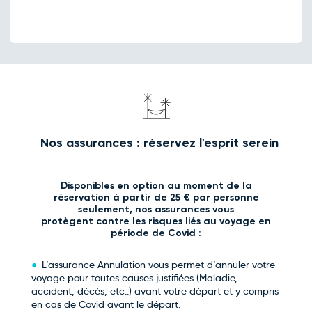
Retour le Jeu. 25 mars 27
Mer.
100€
/pers
24
mars
Retour le Ven. 26 mars 27
Jeu.
100€
/pers
25
mars
Retour le Sam. 27 mars 27
Ven.
100€
/pers
26
mars
Retour le Dim. 28 mars 27
Sam.
108€
/pers
27
mars
Nos assurances : réservez l'esprit serein
Retour le Lun. 29 mars 27
Dim.
108€
/pers
28
mars
Retour le Mar. 30 mars 27
Disponibles en option au moment de la
Lun.
100€
/pers
29
réservation à partir de 25 € par personne
mars
seulement, nos assurances vous
Retour le Mer. 31 mars 27
protègent contre les risques liés au voyage en
Mar.
100€
/pers
30
période de Covid :
mars
Retour le Jeu. 01 avril 27
Mer.
100€
/pers
L’assurance Annulation vous permet d’annuler votre
31
mars
voyage pour toutes causes justifiées (Maladie,
accident, décès, etc..) avant votre départ et y compris
en cas de Covid avant le départ.