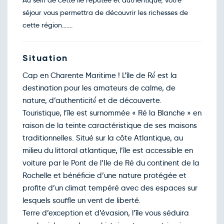
Au sein de cette île réputée et authentique, votre
nov.
Retour le Mer. 25 nov. 26
séjour vous permettra de découvrir les richesses de
Mar.
100€
/pers
24
cette région…….
nov.
Retour le Jeu. 26 nov. 26
Mer.
100€
/pers
25
nov.
Situation
Retour le Ven. 27 nov. 26
Jeu.
100€
/pers
26
Cap en Charente Maritime ! L’île de Ré́ est la
nov.
Retour le Sam. 28 nov. 26
destination pour les amateurs de calme, de
Ven.
100€
/pers
27
nature, d’authenticité́ et de découverte.
nov.
Retour le Dim. 29 nov. 26
Touristique, l’île est surnommée « Ré la Blanche » en
Sam.
108€
/pers
28
raison de la teinte caractéristique de ses maisons
nov.
traditionnelles. Situé sur la côte Atlantique, au
Décembre 2026
milieu du littoral atlantique, l’île est accessible en
Retour le Dim. 20 déc. 26
Sam.
108€
/pers
19
voiture par le Pont de l’Ile de Ré du continent de la
déc.
Rochelle et bénéficie d’une nature protégée et
Retour le Lun. 21 déc. 26
Dim.
108€
/pers
20
profite d’un climat tempéré avec des espaces sur
déc.
lesquels souffle un vent de liberté.
Retour le Mar. 22 déc. 26
Lun.
100€
/pers
21
Terre d’exception et d’évasion, l’île vous séduira
déc.