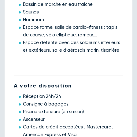
févr.
Bassin de marche en eau fraîche
Retour le Mar. 09 févr. 27
Lun.
100€
/pers
Saunas
08
févr.
Hammam
Retour le Mer. 10 févr. 27
Mar.
100€
/pers
Espace forme, salle de cardio-fitness : tapis
09
févr.
de course, vélo elliptique, rameur….
Retour le Jeu. 11 févr. 27
Mer.
100€
/pers
Espace détente avec des solariums intérieurs
10
févr.
et extérieurs, salle d’aérosols marin, tisanière
Retour le Ven. 12 févr. 27
Jeu.
100€
/pers
11
févr.
Retour le Sam. 13 févr. 27
Ven.
100€
/pers
12
févr.
Retour le Dim. 14 févr. 27
A votre disposition
Sam.
108€
/pers
13
févr.
Réception 24h/24
Retour le Lun. 15 févr. 27
Dim.
108€
/pers
Consigne à bagages
14
févr.
Piscine extérieure (en saison)
Retour le Mar. 16 févr. 27
Lun.
100€
/pers
Ascenseur
15
févr.
Cartes de crédit acceptées : Mastercard,
Retour le Mer. 17 févr. 27
Mar.
100€
/pers
American Express et Visa.
16