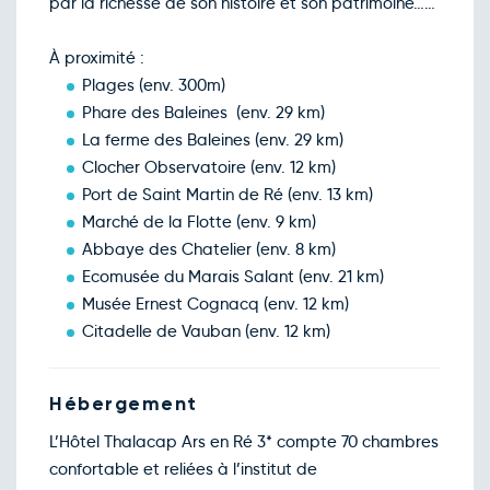
par la richesse de son histoire et son patrimoine……
Retour le Mer. 23 déc. 26
Mar.
100€
/pers
22
déc.
À proximité :
Retour le Jeu. 24 déc. 26
Mer.
100€
/pers
23
Plages (env. 300m)
déc.
Phare des Baleines (env. 29 km)
Retour le Ven. 25 déc. 26
Jeu.
123€
/pers
24
La ferme des Baleines (env. 29 km)
déc.
Clocher Observatoire (env. 12 km)
Retour le Sam. 26 déc. 26
Ven.
123€
/pers
25
Port de Saint Martin de Ré (env. 13 km)
déc.
Marché de la Flotte (env. 9 km)
Retour le Dim. 27 déc. 26
Sam.
123€
/pers
26
Abbaye des Chatelier (env. 8 km)
déc.
Ecomusée du Marais Salant (env. 21 km)
Retour le Lun. 28 déc. 26
Dim.
123€
/pers
27
Musée Ernest Cognacq (env. 12 km)
déc.
Citadelle de Vauban (env. 12 km)
Retour le Mar. 29 déc. 26
Lun.
113€
/pers
28
déc.
Retour le Mer. 30 déc. 26
Mar.
113€
/pers
Hébergement
29
déc.
L’Hôtel Thalacap Ars en Ré 3* compte 70 chambres
Retour le Jeu. 31 déc. 26
Mer.
123€
/pers
30
confortable et reliées à l’institut de
déc.