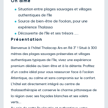
On aime
Retour le Lun. 16 nov. 26
Dim.
108€
/pers
15
Situation entre plages sauvages et villages
nov.
authentiques de l’île
Retour le Mar. 17 nov. 26
Lun.
100€
/pers
16
Source de bien-être de l’océan, pour une
nov.
expérience Thalasso
Retour le Mer. 18 nov. 26
Mar.
100€
/pers
17
Découverte de l’île et ses trésors …..
nov.
Présentation
Retour le Jeu. 19 nov. 26
Mer.
100€
/pers
18
Bienvenue à l’hôtel Thalacap Ars en Ré 3* ! Situé à 300
nov.
Retour le Ven. 20 nov. 26
mètres des plages sauvages préservées et villages
Jeu.
100€
/pers
19
authentiques typiques de l’île, vivez une expérience
nov.
Retour le Sam. 21 nov. 26
premium dédiée au bien-être et à la détente. Profitez
Ven.
100€
/pers
20
d’un cadre idéal pour vous ressourcer face à l’océan
nov.
Retour le Dim. 22 nov. 26
Atlantique, au calme et sans compromis sur le confort.
Sam.
108€
/pers
21
L’hôtel est directement intégré au centre de
nov.
Retour le Lun. 23 nov. 26
thalassothérapie et conserve le charme pittoresque de
Dim.
108€
/pers
22
la région avec ses façades blanches et ses volets
nov.
Retour le Mar. 24 nov. 26
verts….
Lun.
100€
/pers
23