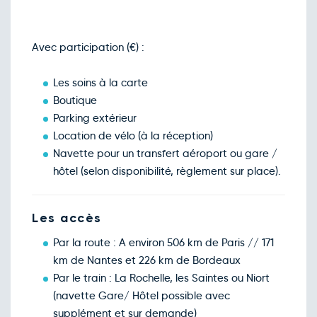
févr.
Retour le Jeu. 18 févr. 27
Mer.
100€
/pers
17
févr.
Avec participation (€) :
Retour le Ven. 19 févr. 27
Jeu.
100€
/pers
18
févr.
Les soins à la carte
Retour le Sam. 20 févr. 27
Ven.
100€
/pers
Boutique
19
févr.
Parking extérieur
Retour le Dim. 21 févr. 27
Sam.
108€
/pers
Location de vélo (à la réception)
20
févr.
Navette pour un transfert aéroport ou gare /
Retour le Lun. 22 févr. 27
Dim.
108€
/pers
hôtel (selon disponibilité, règlement sur place).
21
févr.
Retour le Mar. 23 févr. 27
Lun.
100€
/pers
22
Les accès
févr.
Retour le Mer. 24 févr. 27
Mar.
100€
/pers
Par la route : A environ 506 km de Paris // 171
23
févr.
km de Nantes et 226 km de Bordeaux
Retour le Jeu. 25 févr. 27
Mer.
100€
/pers
Par le train : La Rochelle, les Saintes ou Niort
24
févr.
(navette Gare/ Hôtel possible avec
Retour le Ven. 26 févr. 27
Jeu.
100€
/pers
supplément et sur demande)
25