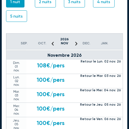
28
1 nuit
2 nuits
3 nuits
4 nuits
oct.
Retour le Ven. 30 oct. 26
Jeu.
113€
/pers
29
5 nuits
oct.
Retour le Sam. 31 oct. 26
Ven.
113€
/pers
30
oct.
Retour le Dim. 01 nov. 26
2026
Sam.
123€
/pers
SEP.
OCT.
NOV
DEC.
JAN.
31
oct.
Novembre 2026
Retour le Lun. 02 nov. 26
Dim.
108€
/pers
01
nov.
Retour le Mar. 03 nov. 26
Lun.
100€
/pers
02
nov.
Retour le Mer. 04 nov. 26
Mar.
100€
/pers
03
nov.
Retour le Jeu. 05 nov. 26
Mer.
100€
/pers
04
nov.
Retour le Ven. 06 nov. 26
Jeu.
100€
/pers
05
nov.