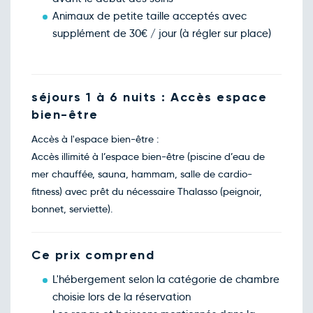
Retour le Dim. 07 mars 27
Sam.
108€
/pers
Animaux de petite taille acceptés avec
06
mars
supplément de 30€ / jour (à régler sur place)
Retour le Lun. 08 mars 27
Dim.
108€
/pers
07
mars
Retour le Mar. 09 mars 27
Lun.
100€
/pers
08
séjours 1 à 6 nuits : Accès espace
mars
bien-être
Retour le Mer. 10 mars 27
Mar.
100€
/pers
09
mars
Accès à l'espace bien-être :
Retour le Jeu. 11 mars 27
Mer.
100€
/pers
Accès illimité à l’espace bien-être (piscine d’eau de
10
mars
mer chauffée, sauna, hammam, salle de cardio-
Retour le Ven. 12 mars 27
Jeu.
100€
/pers
fitness) avec prêt du nécessaire Thalasso (peignoir,
11
mars
bonnet, serviette).
Retour le Sam. 13 mars 27
Ven.
100€
/pers
12
mars
Retour le Dim. 14 mars 27
Ce prix comprend
Sam.
108€
/pers
13
mars
L'hébergement selon la catégorie de chambre
Retour le Lun. 15 mars 27
Dim.
108€
/pers
choisie lors de la réservation
14
mars