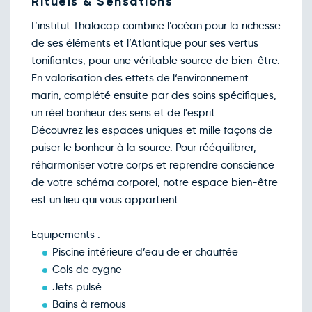
Rituels & Sensations
108€
/pers
30
janv.
L’institut Thalacap combine l’océan pour la richesse
Retour le Lun. 01 févr. 27
Dim.
108€
/pers
31
de ses éléments et l’Atlantique pour ses vertus
janv.
tonifiantes, pour une véritable source de bien-être.
Février 2027
En valorisation des effets de l‘environnement
Retour le Mar. 02 févr. 27
Lun.
100€
/pers
marin, complété ensuite par des soins spécifiques,
01
févr.
un réel bonheur des sens et de l'esprit…
Retour le Mer. 03 févr. 27
Mar.
100€
/pers
Découvrez les espaces uniques et mille façons de
02
févr.
puiser le bonheur à la source. Pour rééquilibrer,
Retour le Jeu. 04 févr. 27
Mer.
100€
/pers
réharmoniser votre corps et reprendre conscience
03
févr.
de votre schéma corporel, notre espace bien-être
Retour le Ven. 05 févr. 27
Jeu.
100€
/pers
est un lieu qui vous appartient…….
04
févr.
Retour le Sam. 06 févr. 27
Ven.
100€
/pers
Equipements :
05
févr.
Piscine intérieure d’eau de er chauffée
Retour le Dim. 07 févr. 27
Sam.
108€
/pers
Cols de cygne
06
févr.
Jets pulsé
Retour le Lun. 08 févr. 27
Dim.
108€
/pers
Bains à remous
07