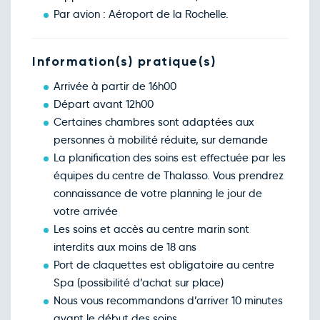
févr.
Par avion : Aéroport de la Rochelle.
Retour le Sam. 27 févr. 27
Ven.
100€
/pers
26
févr.
Retour le Dim. 28 févr. 27
Sam.
Information(s) pratique(s)
108€
/pers
27
févr.
Arrivée à partir de 16h00
Retour le Lun. 01 mars 27
Dim.
108€
/pers
Départ avant 12h00
28
févr.
Certaines chambres sont adaptées aux
Mars 2027
personnes à mobilité réduite, sur demande
Retour le Mar. 02 mars 27
Lun.
100€
/pers
La planification des soins est effectuée par les
01
mars
équipes du centre de Thalasso. Vous prendrez
Retour le Mer. 03 mars 27
Mar.
100€
/pers
connaissance de votre planning le jour de
02
mars
votre arrivée
Retour le Jeu. 04 mars 27
Mer.
100€
/pers
Les soins et accès au centre marin sont
03
mars
interdits aux moins de 18 ans
Retour le Ven. 05 mars 27
Jeu.
100€
/pers
Port de claquettes est obligatoire au centre
04
mars
Spa (possibilité d’achat sur place)
Retour le Sam. 06 mars 27
Ven.
100€
/pers
Nous vous recommandons d’arriver 10 minutes
05
mars
avant le début des soins