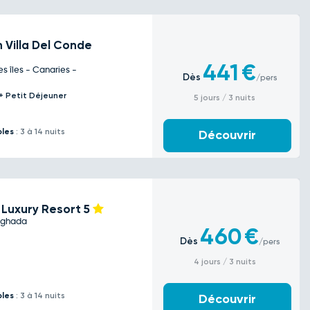
 Villa Del Conde
441
€
s îles - Canaries -
Dès
/pers
l + Petit Déjeuner
5 jours / 3 nuits
bles
: 3 à 14 nuits
Découvrir
 Luxury Resort
5
rghada
460
€
Dès
/pers
4 jours / 3 nuits
bles
: 3 à 14 nuits
Découvrir