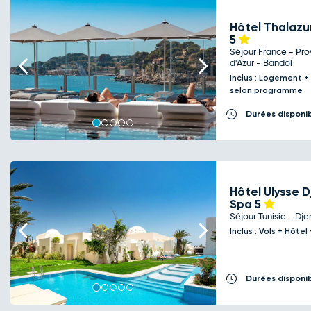
Hôtel Thalazu
5
Séjour France - P
Previous
Next
d'Azur - Bandol
Inclus : Logement +
selon programme
Durées disponi
Hôtel Ulysse 
Spa
5
Séjour Tunisie - Dje
Previous
Next
Inclus : Vols + Hôte
Durées disponi