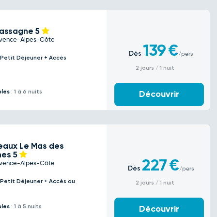
Cassagne
5
rovence-Alpes-Côte
139
€
Dès
/pers
 Petit Déjeuner + Accès
2 jours / 1 nuit
bles
: 1 à 6 nuits
Découvrir
eaux Le Mas des
hes
5
227
€
rovence-Alpes-Côte
Dès
/pers
 Petit Déjeuner + Accès au
2 jours / 1 nuit
bles
: 1 à 5 nuits
Découvrir