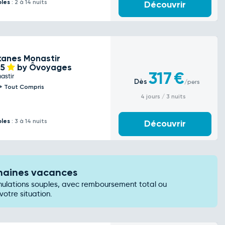
bles
: 2 à 14 nuits
Découvrir
Skanes Monastir
t
5
by Ôvoyages
317
€
astir
Dès
/pers
l + Tout Compris
4 jours / 3 nuits
bles
: 3 à 14 nuits
Découvrir
chaines vacances
nulations souples, avec remboursement total ou
votre situation.