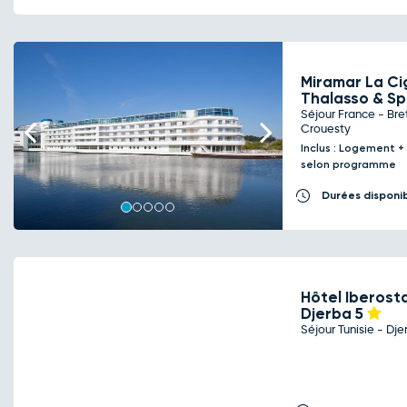
Miramar La Ci
Thalasso & S
Séjour France - Bre
Previous
Next
Crouesty
Inclus : Logement +
selon programme
Durées disponi
Hôtel Iberosta
Djerba
5
Séjour Tunisie - Dje
Previous
Next