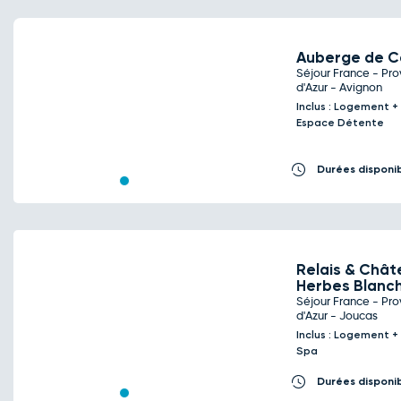
Auberge de 
Séjour France - P
d'Azur - Avignon
Previous
Next
Inclus : Logement +
Espace Détente
Durées disponi
Relais & Chât
Herbes Blanc
Séjour France - P
Previous
Next
d'Azur - Joucas
Inclus : Logement +
Spa
Durées disponi