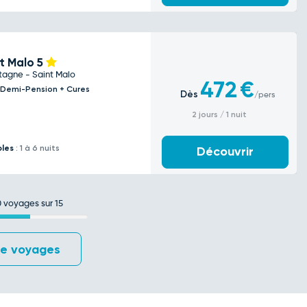
t Malo
5
tagne - Saint Malo
472
€
+ Demi-Pension + Cures
Dès
/pers
2 jours / 1 nuit
bles
: 1 à 6 nuits
Découvrir
0
voyages sur 15
de voyages