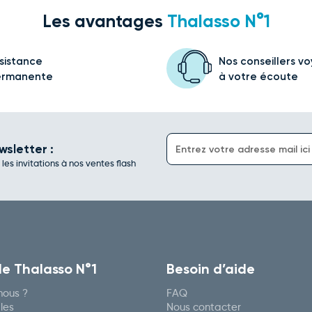
Les avantages
Thalasso N°1
sistance
Nos conseillers v
ermanente
à votre écoute
wsletter :
es invitations à nos ventes flash
de Thalasso N°1
Besoin d’aide
ous ?
FAQ
les
Nous contacter