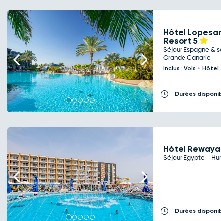
Hôtel Lopesan
Resort
5
Séjour Espagne & se
Previous
Next
Grande Canarie
Inclus : Vols + Hôte
Durées disponi
Hôtel Rewaya
Séjour Egypte - Hu
Previous
Next
Durées disponi