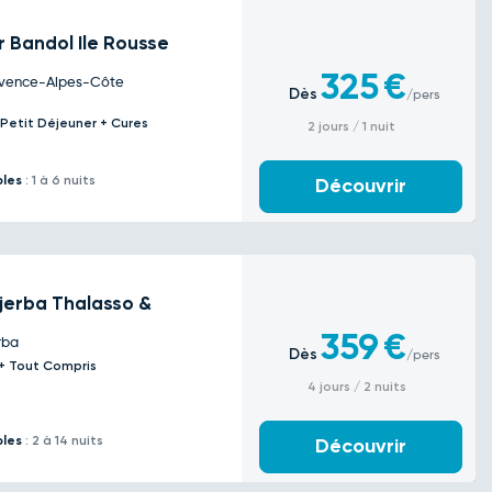
r Bandol Ile Rousse
325
€
rovence-Alpes-Côte
Dès
/pers
 Petit Déjeuner + Cures
2 jours / 1 nuit
bles
: 1 à 6 nuits
Découvrir
Djerba Thalasso &
359
€
rba
Dès
/pers
l + Tout Compris
4 jours / 2 nuits
bles
: 2 à 14 nuits
Découvrir