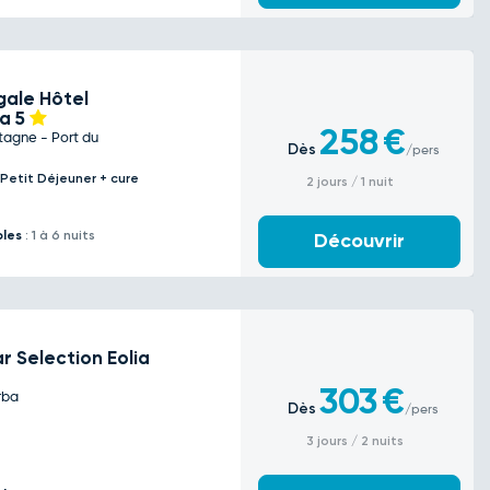
gale Hôtel
pa
5
258
€
tagne - Port du
Dès
/pers
 Petit Déjeuner + cure
2 jours / 1 nuit
bles
: 1 à 6 nuits
Découvrir
r Selection Eolia
303
€
rba
Dès
/pers
3 jours / 2 nuits