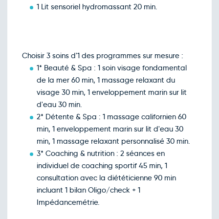
1 Lit sensoriel hydromassant 20 min.
Choisir 3 soins d'1 des programmes sur mesure :
1* Beauté & Spa : 1 soin visage fondamental
de la mer 60 min, 1 massage relaxant du
visage 30 min, 1 enveloppement marin sur lit
d'eau 30 min.
2* Détente & Spa : 1 massage californien 60
min, 1 enveloppement marin sur lit d'eau 30
min, 1 massage relaxant personnalisé 30 min.
3* Coaching & nutrition : 2 séances en
individuel de coaching sportif 45 min, 1
consultation avec la diététicienne 90 min
incluant 1 bilan Oligo/check + 1
Impédancemétrie.