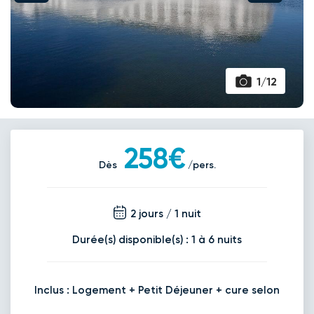
27
août
Retour le Lun. 31 août 26
Dim.
308€
/pers
30
août
Retour le Mar. 01 sept. 26
Lun.
308€
/pers
31
1/12
août
Septembre 2026
Retour le Mer. 02 sept. 26
Mar.
283€
/pers
01
sept.
258€
Retour le Jeu. 03 sept. 26
Mer.
283€
/pers
Dès
/pers.
02
sept.
Retour le Ven. 04 sept. 26
Jeu.
283€
/pers
03
sept.
2 jours / 1 nuit
Retour le Sam. 05 sept. 26
Ven.
308€
/pers
04
Durée(s) disponible(s) : 1 à 6 nuits
sept.
Retour le Dim. 06 sept. 26
Sam.
308€
/pers
05
sept.
Inclus : Logement + Petit Déjeuner + cure selon
Retour le Lun. 07 sept. 26
Dim.
283€
/pers
06
sept.