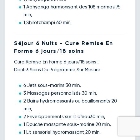
1 Abhyanga harmonisant des 108 marmas 75
min,
1 Shirotchampi 60 min.
Séjour 6 Nuits - Cure Remise En
Forme 6 jours/18 soins
Cure Remise En Forme 6 jours/18 soins :
Dont 3 Soins Du Programme Sur Mesure
6 Jets sous-marins 30 min,
3 Massages personnalisés 30 min,
2 Bains hydromassants ou bouillonnants 20
min,
2 Enveloppements sur lit d’eau30 min,
1 Douche massante sous-marine 20 min,
1 Lit sensoriel hydromassant 20 min.