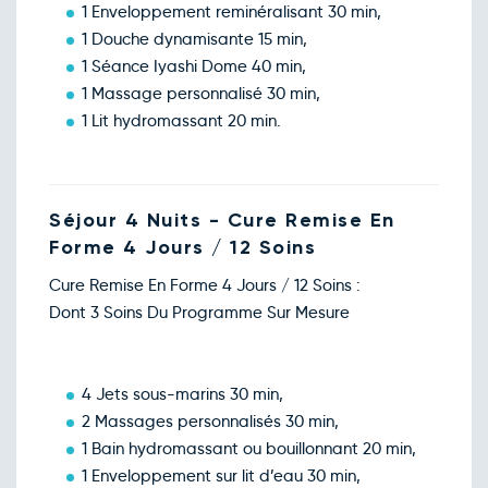
1 Enveloppement reminéralisant 30 min,
1 Douche dynamisante 15 min,
1 Séance Iyashi Dome 40 min,
1 Massage personnalisé 30 min,
1 Lit hydromassant 20 min.
Séjour 4 Nuits - Cure Remise En
Forme 4 Jours / 12 Soins
Cure Remise En Forme 4 Jours / 12 Soins :
Dont 3 Soins Du Programme Sur Mesure
4 Jets sous-marins 30 min,
2 Massages personnalisés 30 min,
1 Bain hydromassant ou bouillonnant 20 min,
1 Enveloppement sur lit d’eau 30 min,