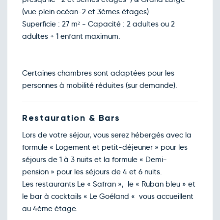
déc.
(vue plein océan-2 et 3èmes étages).
Retour le Sam. 05 déc. 26
Ven.
258€
/pers
Superficie : 27 m² - Capacité : 2 adultes ou 2
04
déc.
adultes + 1 enfant maximum.
Retour le Dim. 06 déc. 26
Sam.
258€
/pers
05
déc.
Retour le Lun. 07 déc. 26
Dim.
258€
/pers
Certaines chambres sont adaptées pour les
06
déc.
personnes à mobilité réduites (sur demande).
Retour le Mar. 08 déc. 26
Lun.
258€
/pers
07
déc.
Retour le Mer. 09 déc. 26
Restauration & Bars
Mar.
258€
/pers
08
déc.
Lors de votre séjour, vous serez hébergés avec la
Retour le Jeu. 10 déc. 26
Mer.
258€
/pers
formule « Logement et petit-déjeuner » pour les
09
déc.
séjours de 1 à 3 nuits et la formule « Demi-
Retour le Ven. 11 déc. 26
Jeu.
258€
/pers
pension » pour les séjours de 4 et 6 nuits.
10
déc.
Les restaurants Le « Safran », le « Ruban bleu » et
Retour le Sam. 12 déc. 26
Ven.
258€
/pers
le bar à cocktails « Le Goéland « vous accueillent
11
déc.
au 4ème étage.
Retour le Dim. 13 déc. 26
Sam.
258€
/pers