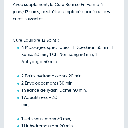
Avec supplément, la Cure Remise En Forme 4
jours/12 soins, peut être remplacée par l'une des
cures suivantes :
Cure Equilibre 12 Soins :
4 Massages spécifiques : 1 Doëskean 30 min, 1
Kansu 60 min, 1 Chi Nei Tsang 60 min, 1
Abhyanga 60 min,
2 Bains hydromassants 20 min ,
2 Enveloppements 30 min,
1 Séance de Iyashi Dôme 40 min,
1 Aquafitness - 30
min,
1 Jets sous-marin 30 min,
1 Lit hydromassant 20 min.