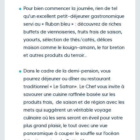
12
déc.
Pour bien commencer la journée, rien de tel
Retour le Lun. 14 déc. 26
Dim.
258€
/pers
qu’un excellent petit-déjeuner gastronomique
13
déc.
servi au « Ruban bleu » : découvrez de riches
Retour le Mar. 15 déc. 26
Lun.
258€
/pers
buffets de viennoiseries, fruits frais de saison,
14
déc.
yaourts, sélection de thés/cafés, délices
Retour le Mer. 16 déc. 26
Mar.
258€
/pers
maison comme le kouign-amann, le far breton
15
déc.
et autres produits du terroir…
Retour le Jeu. 17 déc. 26
Mer.
258€
/pers
16
déc.
Dans le cadre de la demi-pension, vous
Retour le Ven. 18 déc. 26
Jeu.
258€
/pers
pourrez déjeuner ou dîner au restaurant
17
déc.
traditionnel « Le Safran». Le Chef vous invite à
Retour le Sam. 19 déc. 26
Ven.
308€
/pers
savourer une cuisine raffinée basée sur les
18
déc.
produits frais, de saison et de région avec les
Retour le Dim. 20 déc. 26
Sam.
308€
/pers
mets qui suggèrent un véritable voyage
19
déc.
culinaire où les sens seront en éveil pour votre
Retour le Lun. 21 déc. 26
Dim.
308€
/pers
plus grand plaisir, le tout avec une vue
20
déc.
panoramique à couper le souffle sur l’océan
Retour le Mar. 22 déc. 26
Lun.
308€
/pers