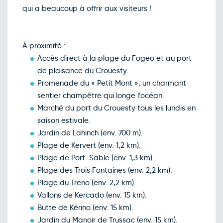
283€
/pers
07
qui a beaucoup à offrir aux visiteurs !
nov.
Retour le Lun. 09 nov. 26
Dim.
258€
/pers
08
nov.
À proximité :
Retour le Mar. 10 nov. 26
Lun.
258€
/pers
09
Accès direct à la plage du Fogeo et au port
nov.
de plaisance du Crouesty.
Retour le Mer. 11 nov. 26
Mar.
258€
/pers
10
Promenade du « Petit Mont », un charmant
nov.
sentier champêtre qui longe l’océan.
Retour le Jeu. 12 nov. 26
Mer.
258€
/pers
11
Marché du port du Crouesty tous les lundis en
nov.
saison estivale.
Retour le Ven. 13 nov. 26
Jeu.
258€
/pers
12
Jardin de Lahinch (env. 700 m).
nov.
Plage de Kervert (env. 1,2 km).
Retour le Sam. 14 nov. 26
Ven.
283€
/pers
13
Plage de Port-Sable (env. 1,3 km).
nov.
Plage des Trois Fontaines (env. 2,2 km).
Retour le Dim. 15 nov. 26
Sam.
283€
/pers
14
Plage du Treno (env. 2,2 km).
nov.
Vallons de Kercado (env. 15 km).
Retour le Lun. 16 nov. 26
Dim.
258€
/pers
15
Butte de Kérino (env. 15 km).
nov.
Jardin du Manoir de Trussac (env. 15 km).
Retour le Mar. 17 nov. 26