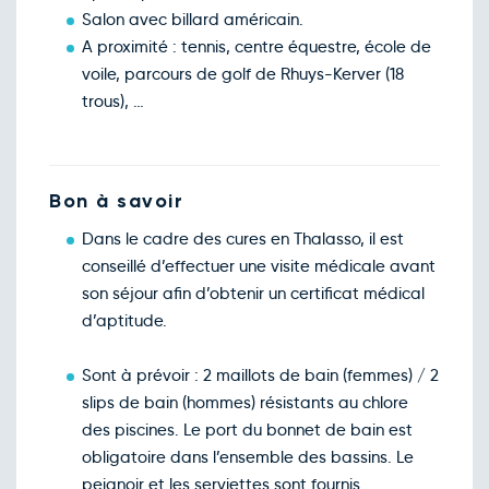
Salon avec billard américain.
A proximité : tennis, centre équestre, école de
voile, parcours de golf de Rhuys-Kerver (18
trous), …
Bon à savoir
Dans le cadre des cures en Thalasso, il est
conseillé d’effectuer une visite médicale avant
son séjour afin d’obtenir un certificat médical
d’aptitude.
Sont à prévoir : 2 maillots de bain (femmes) / 2
slips de bain (hommes) résistants au chlore
des piscines. Le port du bonnet de bain est
obligatoire dans l’ensemble des bassins. Le
peignoir et les serviettes sont fournis.