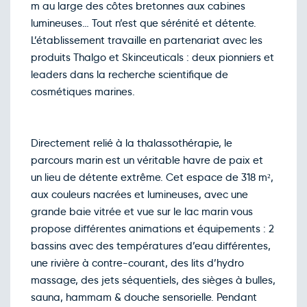
m au large des côtes bretonnes aux cabines
lumineuses… Tout n’est que sérénité et détente.
L’établissement travaille en partenariat avec les
produits Thalgo et Skinceuticals : deux pionniers et
leaders dans la recherche scientifique de
cosmétiques marines.
Directement relié à la thalassothérapie, le
parcours marin est un véritable havre de paix et
un lieu de détente extrême. Cet espace de 318 m²,
aux couleurs nacrées et lumineuses, avec une
grande baie vitrée et vue sur le lac marin vous
propose différentes animations et équipements : 2
bassins avec des températures d’eau différentes,
une rivière à contre-courant, des lits d’hydro
massage, des jets séquentiels, des sièges à bulles,
sauna, hammam & douche sensorielle. Pendant