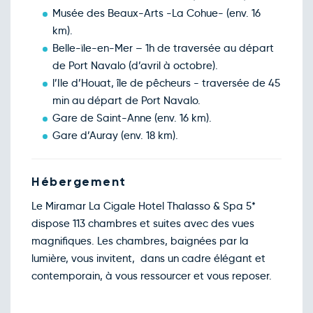
Lun.
258€
/pers
16
Musée des Beaux-Arts -La Cohue- (env. 16
nov.
km).
Retour le Mer. 18 nov. 26
Mar.
258€
/pers
17
Belle-ïle-en-Mer – 1h de traversée au départ
nov.
de Port Navalo (d’avril à octobre).
Retour le Jeu. 19 nov. 26
Mer.
258€
/pers
18
l’Ile d’Houat, île de pêcheurs - traversée de 45
nov.
min au départ de Port Navalo.
Retour le Ven. 20 nov. 26
Jeu.
258€
/pers
19
Gare de Saint-Anne (env. 16 km).
nov.
Gare d’Auray (env. 18 km).
Retour le Sam. 21 nov. 26
Ven.
283€
/pers
20
nov.
Retour le Dim. 22 nov. 26
Sam.
283€
/pers
Hébergement
21
nov.
Le Miramar La Cigale Hotel Thalasso & Spa 5*
Retour le Lun. 23 nov. 26
Dim.
258€
/pers
22
dispose 113 chambres et suites avec des vues
nov.
magnifiques. Les chambres, baignées par la
Retour le Mar. 24 nov. 26
Lun.
258€
/pers
23
lumière, vous invitent, dans un cadre élégant et
nov.
contemporain, à vous ressourcer et vous reposer.
Retour le Mer. 25 nov. 26
Mar.
258€
/pers
24
nov.
Retour le Jeu. 26 nov. 26