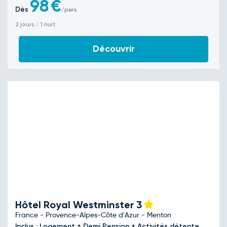
98
€
Dès
/pers
2 jours / 1 nuit
Découvrir
Hôtel Royal Westminster
3
France - Provence-Alpes-Côte d'Azur - Menton
Inclus : Logement + Demi Pension + Activités détente