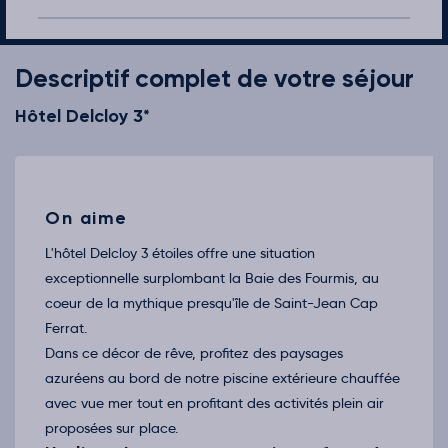
Retour le Dim. 04 oct. 26
Sam.
113€
/pers
03
oct.
Retour le Lun. 05 oct. 26
Descriptif complet de votre séjour
Dim.
113€
/pers
04
oct.
Hôtel Delcloy 3*
Retour le Mar. 06 oct. 26
Lun.
113€
/pers
05
oct.
Retour le Mer. 07 oct. 26
Mar.
113€
/pers
06
oct.
On aime
Retour le Jeu. 08 oct. 26
Mer.
113€
/pers
07
oct.
L'hôtel Delcloy 3 étoiles offre une situation
Retour le Sam. 10 oct. 26
Ven.
113€
/pers
exceptionnelle surplombant la Baie des Fourmis, au
09
oct.
coeur de la mythique presqu'île de Saint-Jean Cap
Retour le Dim. 11 oct. 26
Sam.
113€
/pers
Ferrat.
10
oct.
Dans ce décor de rêve, profitez des paysages
Retour le Lun. 12 oct. 26
Dim.
133€
/pers
azuréens au bord de notre piscine extérieure chauffée
11
oct.
avec vue mer tout en profitant des activités plein air
Retour le Mar. 13 oct. 26
Lun.
113€
/pers
proposées sur place.
12
oct.