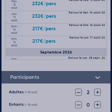
Retour le Jeu. 13 août 26
Mer.
232€
/pers
12
août
Retour le Ven. 14 août 26
Jeu.
232€
/pers
13
août
Retour le Dim. 16 août 26
Sam.
217€
/pers
15
août
Retour le Lun. 17 août 26
Dim.
217€
/pers
16
août
Septembre 2026
Retour le Lun. 28 sept. 26
Dim.
133€
/pers
27
sept.
Retour le Mar. 29 sept. 26
Lun.
133€
/pers
28
Participants
sept.
Retour le Mer. 30 sept. 26
Mar.
113€
/pers
29
–
+
sept.
2
Adultes
(+18 ans)
Retour le Jeu. 01 oct. 26
Mer.
113€
/pers
30
–
+
sept.
0
Enfants
(-18 ans)
Octobre 2026