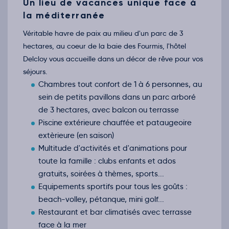
Un lieu de vacances unique face à
Retour le Mer. 14 oct. 26
Mar.
113€
/pers
la méditerranée
13
oct.
Véritable havre de paix au milieu d'un parc de 3
Retour le Jeu. 15 oct. 26
Mer.
113€
/pers
14
hectares, au coeur de la baie des Fourmis, l'hôtel
oct.
Delcloy vous accueille dans un décor de rêve pour vos
Retour le Ven. 16 oct. 26
Jeu.
113€
/pers
15
séjours.
oct.
Chambres tout confort de 1 à 6 personnes, au
Retour le Sam. 17 oct. 26
Ven.
113€
/pers
16
sein de petits pavillons dans un parc arboré
oct.
de 3 hectares, avec balcon ou terrasse
Retour le Dim. 18 oct. 26
Sam.
125€
/pers
17
Piscine extérieure chauffée et pataugeoire
oct.
extèrieure (en saison)
Retour le Lun. 19 oct. 26
Dim.
125€
/pers
18
Multitude d'activités et d'animations pour
oct.
toute la famille : clubs enfants et ados
Retour le Mar. 20 oct. 26
Lun.
125€
/pers
19
gratuits, soirées à thèmes, sports...
oct.
Equipements sportifs pour tous les goûts :
Retour le Mer. 21 oct. 26
Mar.
125€
/pers
20
beach-volley, pétanque, mini golf...
oct.
Restaurant et bar climatisés avec terrasse
Retour le Jeu. 22 oct. 26
Mer.
125€
/pers
21
face à la mer
oct.