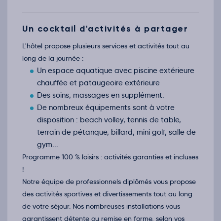
Retour le Ven. 23 oct. 26
Jeu.
125€
/pers
22
oct.
Un cocktail d'activités à partager
Retour le Sam. 24 oct. 26
Ven.
125€
/pers
23
L'hôtel propose plusieurs services et activités tout au
oct.
long de la journée :
Retour le Dim. 25 oct. 26
Sam.
119€
/pers
24
Un espace aquatique avec piscine extérieure
oct.
chauffée et pataugeoire extérieure
Retour le Lun. 26 oct. 26
Dim.
119€
/pers
25
Des soins, massages en supplément.
oct.
De nombreux équipements sont à votre
Retour le Mar. 27 oct. 26
Lun.
119€
/pers
26
disposition : beach volley, tennis de table,
oct.
terrain de pétanque, billard, mini golf, salle de
Retour le Mer. 28 oct. 26
Mar.
119€
/pers
27
gym...
oct.
Programme 100 % loisirs : activités garanties et incluses
Retour le Jeu. 29 oct. 26
Mer.
119€
/pers
28
!
oct.
Notre équipe de professionnels diplômés vous propose
Retour le Ven. 30 oct. 26
Jeu.
119€
/pers
29
des activités sportives et divertissements tout au long
oct.
de votre séjour. Nos nombreuses installations vous
Retour le Sam. 31 oct. 26
Ven.
119€
/pers
30
garantissent détente ou remise en forme, selon vos