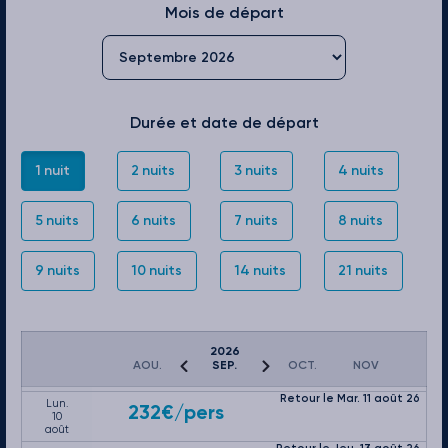
Mois de départ
Durée et date de départ
1 nuit
2 nuits
3 nuits
4 nuits
5 nuits
6 nuits
7 nuits
8 nuits
9 nuits
10 nuits
14 nuits
21 nuits
Août 2026
Retour le Dim. 09 août 26
Sam.
232€
/pers
08
août
Retour le Lun. 10 août 26
2026
Dim.
232€
/pers
AOU.
SEP.
OCT.
NOV
09
août
Retour le Mar. 11 août 26
Lun.
232€
/pers
10
août