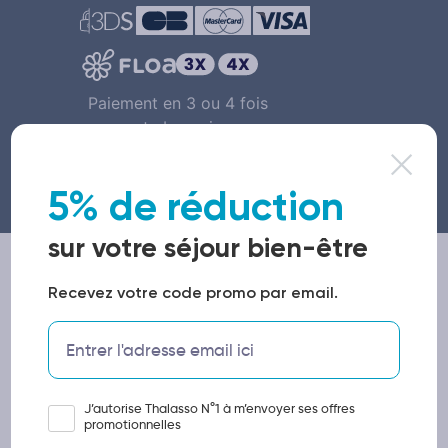
Paiement en 3 ou 4 fois
par carte bancaire avec
notre partenaire Floa
5% de réduction
sur votre séjour bien-être
Les partenaires Thalasso N°1
Recevez votre code promo par email.
J’autorise Thalasso N°1 à m’envoyer ses offres
promotionnelles