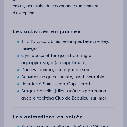
oct.
envies, pour faire de vos vacances un moment
Retour le Dim. 01 nov. 26
Sam.
119€
/pers
31
d’exception.
oct.
Les activités en journée
Tir à l’arc, carabine, pétanque, beach volley,
mini-golf...
Gym douce et tonique, stretching et
aquagym, yoga (en supplément)
Danses : zumba, country, madison...
Activités ludiques : belote, tarot, scrabble…
Balades à Saint-Jean-Cap-Ferrat
Stages de voile (juillet-août) en partenariat
avec le Yachting Club de Beaulieu-sur-mer)
Les animations en soirée
Soirées Vacances Bleues : Apéro by VB (jeux,