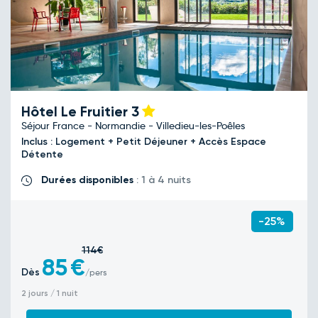
Hôtel Le Fruitier
3
Séjour France - Normandie - Villedieu-les-Poêles
Inclus : Logement + Petit Déjeuner + Accès Espace
Détente
Durées disponibles
: 1 à 4 nuits
-25%
114€
85
€
Dès
/pers
2 jours / 1 nuit