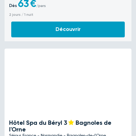
63
€
Dès
/pers
2 jours / 1 nuit
Découvrir
Hôtel Spa du Béryl
3
Bagnoles de
l'Orne
Séjour France - Normandie - Bagnoles-de-l'Orne