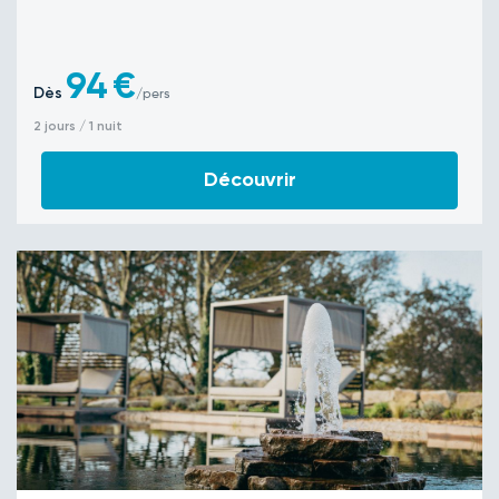
94
€
Dès
/pers
2 jours / 1 nuit
Découvrir