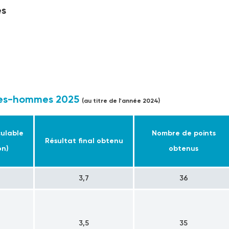
es
mmes-hommes 2025
(au titre de l'année 2024)
culable
Nombre de points
Résultat final obtenu
on)
obtenus
3,7
36
3,5
35