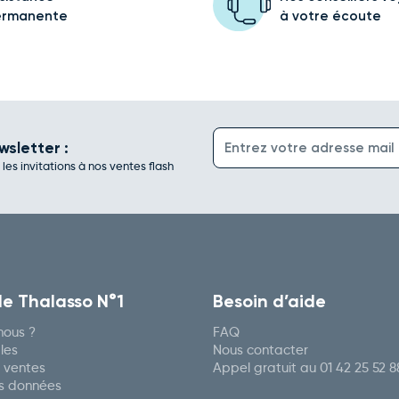
ermanente
à votre écoute
wsletter :
es invitations à nos ventes flash
de Thalasso N°1
Besoin d’aide
ous ?
FAQ
les
Nous contacter
 ventes
Appel gratuit au
01 42 25 52 8
es données