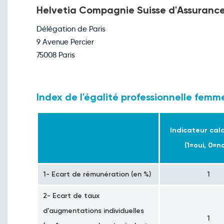
Helvetia Compagnie Suisse d'Assuranc
Délégation de Paris
9 Avenue Percier
75008 Paris
Index de l'égalité professionnelle fe
Indicateur cal
(1=oui, 0=n
1- Ecart de rémunération (en %)
1
2- Ecart de taux
d'augmentations individuelles
1