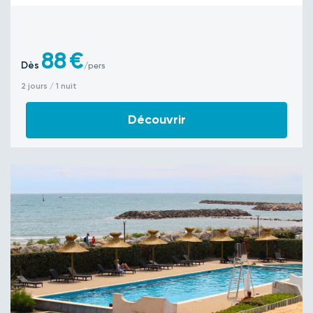
88
€
Dès
/pers
2 jours / 1 nuit
Découvrir