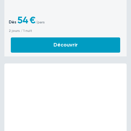
54
€
Dès
/pers
2 jours / 1 nuit
Découvrir