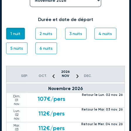
101€
/pers
25
oct.
Retour le Mar. 27 oct. 26
Lun.
112€
/pers
26
Durée et date de départ
oct.
Retour le Mer. 28 oct. 26
Mar.
112€
/pers
27
1 nuit
2 nuits
3 nuits
4 nuits
oct.
Retour le Jeu. 29 oct. 26
Mer.
112€
/pers
28
5 nuits
6 nuits
oct.
Retour le Ven. 30 oct. 26
Jeu.
112€
/pers
29
oct.
Retour le Sam. 31 oct. 26
2026
Ven.
112€
/pers
SEP.
OCT.
NOV
DEC.
30
oct.
Novembre 2026
Retour le Lun. 02 nov. 26
Dim.
107€
/pers
01
nov.
Retour le Mar. 03 nov. 26
Lun.
112€
/pers
02
nov.
Retour le Mer. 04 nov. 26
Mar.
112€
/pers
03