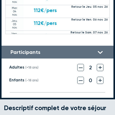
nov.
Retour le Jeu. 05 nov. 26
Mer.
112€
/pers
04
nov.
Retour le Ven. 06 nov. 26
Jeu.
112€
/pers
05
nov.
Retour le Sam. 07 nov. 26
Ven.
117€
/pers
06
nov.
Retour le Lun. 09 nov. 26
Dim.
88€
/pers
08
Participants
nov.
Retour le Mar. 10 nov. 26
Lun.
93€
/pers
09
–
+
nov.
2
Adultes
(+18 ans)
Retour le Mer. 11 nov. 26
Mar.
122€
/pers
10
–
+
nov.
0
Enfants
(-18 ans)
Retour le Jeu. 12 nov. 26
Mer.
93€
/pers
11
nov.
Retour le Ven. 13 nov. 26
Jeu.
93€
/pers
12
nov.
Descriptif complet de votre séjour
Retour le Lun. 16 nov. 26
Dim.
170€
/pers
15