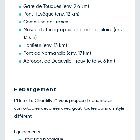
Gare de Touques (env. 2,6 km)
Retour le Dim. 27 déc. 26
Sam.
143€
/pers
26
Pont-l'Évêque (env. 12 km)
déc.
Commune en France
Retour le Lun. 28 déc. 26
Dim.
143€
/pers
27
Musée d'ethnographie et d'art populaire (env.
déc.
13 km)
Retour le Mar. 29 déc. 26
Lun.
143€
/pers
28
Honfleur (env. 13 km)
déc.
Pont de Normandie (env. 17 km)
Aéroport de Deauville-Trouville (env. 6 km)
Hébergement
L’Hôtel Le Chantilly 2* vous propose 17 chambres
confortables décorées avec goût, toutes dans un style
différent.
Equipements :
Isolation phonique.