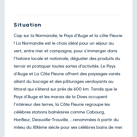
Retour le Mer. 09 déc. 26
Mar.
107€
/pers
08
déc.
Retour le Jeu. 10 déc. 26
Mer.
107€
/pers
Situation
09
déc.
Cap sur la Normandie, le Pays d’Auge et la côte Fleurie
Retour le Ven. 11 déc. 26
Jeu.
107€
/pers
10
! La Normandie est le choix idéal pour un séjour au
déc.
vert, entre mer et campagne, pour s’immerger dans
Retour le Sam. 12 déc. 26
Ven.
112€
/pers
11
l’histoire locale et nationale, déguster des produits du
déc.
terroir et pratiquer toutes sortes d’activités. Le Pays
Retour le Dim. 13 déc. 26
Sam.
138€
/pers
12
d’Auge et La Côte Fleurie offrent des paysages variés
déc.
allant du bocage et des pâturages verdoyants au
Retour le Lun. 14 déc. 26
Dim.
101€
/pers
13
littoral qui s’étend sur près de 600 km. Tandis que le
déc.
Pays d’Auge et les marais de la Dives occupent
Retour le Mar. 15 déc. 26
Lun.
107€
/pers
14
l’intérieur des terres, la Côte Fleurie regroupe les
déc.
célèbres stations balnéaires comme Cabourg,
Retour le Mer. 16 déc. 26
Mar.
107€
/pers
15
Honfleur, Deauville-Trouville…...renommées à partir du
déc.
milieu du XIXème siècle pour ses célèbres bains de mer.
Retour le Jeu. 17 déc. 26
Mer.
107€
/pers
16
déc.