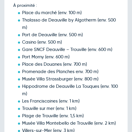
À proximité :
Retour le Ven. 18 déc. 26
Jeu.
107€
/pers
17
Place du marché (env. 100 m)
déc.
Thalasso de Deauville by Algotherm (env. 500
Retour le Sam. 19 déc. 26
Ven.
117€
/pers
18
m)
déc.
Port de Deauville (env. 500 m)
Retour le Dim. 20 déc. 26
Sam.
143€
/pers
19
Casino (env. 500 m)
déc.
Gare SNCF Deauville – Trouville (env. 600 m)
Retour le Lun. 21 déc. 26
Dim.
93€
/pers
20
Port Morny (env. 600 m)
déc.
Place des Douanes (env. 700 m)
Retour le Mar. 22 déc. 26
Lun.
98€
/pers
21
Promenade des Planches env. 700 m)
déc.
Musée Villa Strassburger (env. 800 m)
Retour le Mer. 23 déc. 26
Mar.
98€
/pers
22
Hippodrome de Deauville La Touques (env. 100
déc.
m)
Retour le Jeu. 24 déc. 26
Mer.
98€
/pers
23
Les Franciscaines (env. 1 km)
déc.
Trouville sur mer (env. 1 km)
Retour le Ven. 25 déc. 26
Jeu.
175€
/pers
24
Plage de Trouville (env. 1,5 km)
déc.
Musée Villa Montebello de Trouville (env. 2 km)
Retour le Sam. 26 déc. 26
Ven.
175€
/pers
25
Villers-sur-Mer (env. 3 km)
déc.