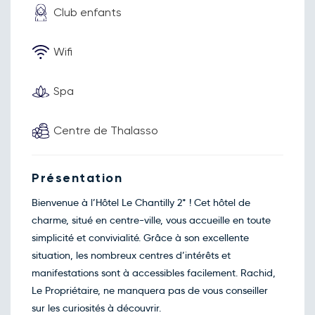
nov.
Club enfants
Retour le Mar. 01 déc. 26
Lun.
93€
/pers
30
nov.
Wifi
Décembre 2026
Retour le Mer. 02 déc. 26
Mar.
93€
/pers
Spa
01
déc.
Retour le Jeu. 03 déc. 26
Mer.
93€
/pers
02
Centre de Thalasso
déc.
Retour le Ven. 04 déc. 26
Jeu.
93€
/pers
03
déc.
Présentation
Retour le Sam. 05 déc. 26
Ven.
101€
/pers
04
Bienvenue à l’Hôtel Le Chantilly 2* ! Cet hôtel de
déc.
charme, situé en centre-ville, vous accueille en toute
Retour le Dim. 06 déc. 26
Sam.
138€
/pers
05
simplicité et convivialité. Grâce à son excellente
déc.
situation, les nombreux centres d’intérêts et
Retour le Lun. 07 déc. 26
Dim.
133€
/pers
06
manifestations sont à accessibles facilement. Rachid,
déc.
Le Propriétaire, ne manquera pas de vous conseiller
Retour le Mar. 08 déc. 26
Lun.
133€
/pers
07
sur les curiosités à découvrir.
déc.