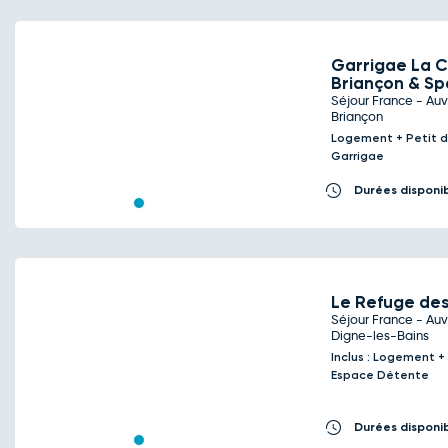
Garrigae La 
Briançon & S
Séjour France - Au
Previous
Next
Briançon
Logement + Petit d
Garrigae
Durées disponi
Le Refuge de
Séjour France - Au
Digne-les-Bains
Previous
Next
Inclus : Logement +
Espace Détente
Durées disponi