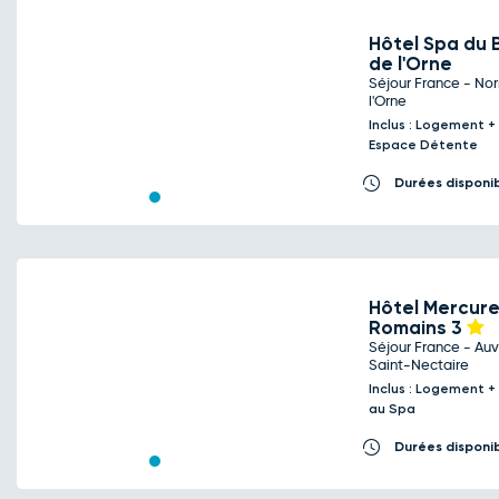
Hôtel Spa du 
de l'Orne
Séjour France - No
Previous
Next
l'Orne
Inclus : Logement +
Espace Détente
Durées disponi
Hôtel Mercure
Romains
3
Séjour France - Au
Previous
Next
Saint-Nectaire
Inclus : Logement +
au Spa
Durées disponi