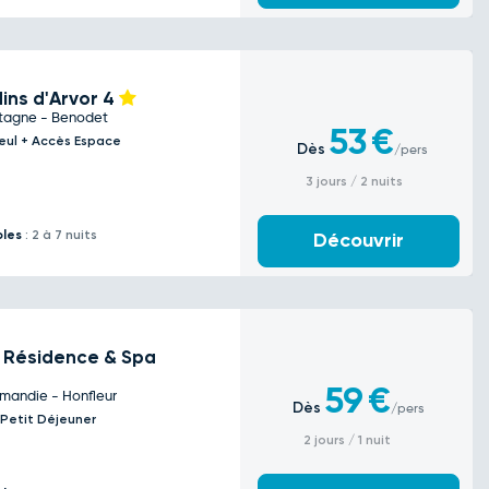
dins d'Arvor
4
etagne - Benodet
53
€
eul + Accès Espace
Dès
/pers
3 jours / 2 nuits
bles
: 2 à 7 nuits
Découvrir
nn Résidence & Spa
59
€
rmandie - Honfleur
Dès
/pers
 Petit Déjeuner
2 jours / 1 nuit