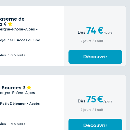
Caserne de
pa
4
74
€
vergne-Rhône-Alpes -
Dès
/pers
éjeuner + Accès au Spa
2 jours / 1 nuit
bles
: 1 à 6 nuits
Découvrir
s Sources
3
vergne-Rhône-Alpes -
75
€
Dès
/pers
 Petit Déjeuner + Accès
2 jours / 1 nuit
bles
: 1 à 6 nuits
Découvrir