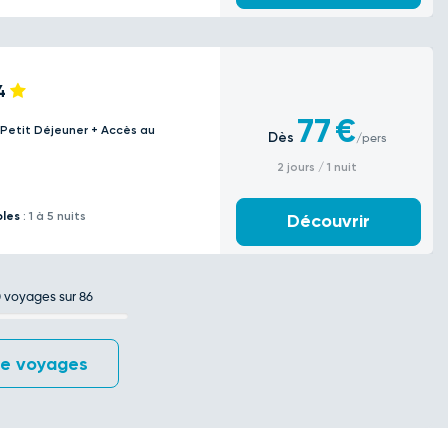
4
77
€
 Petit Déjeuner + Accès au
Dès
/pers
2 jours / 1 nuit
bles
: 1 à 5 nuits
Découvrir
0
voyages sur 86
de voyages