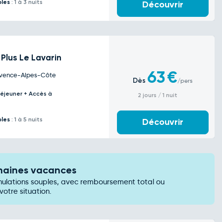
bles
: 1 à 3 nuits
Découvrir
Plus Le Lavarin
63
€
rovence-Alpes-Côte
Dès
/pers
éjeuner + Accès à
2 jours / 1 nuit
bles
: 1 à 5 nuits
Découvrir
chaines vacances
nulations souples, avec remboursement total ou
votre situation.