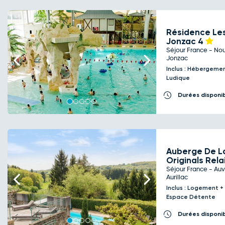
Résidence Le
Jonzac
4
Séjour France - No
Previous
Next
Jonzac
Inclus : Hébergemen
Ludique
Durées disponi
Auberge De L
Originals Rela
Séjour France - Au
Previous
Next
Aurillac
Inclus : Logement +
Espace Détente
Durées disponi