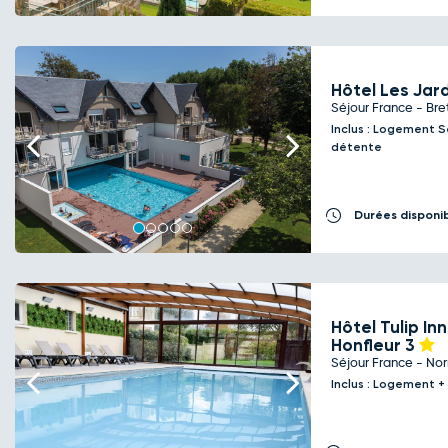
Hôtel Les Jar
Séjour France - Br
Inclus : Logement S
Previous
Next
détente
Durées disponi
Hôtel Tulip I
Honfleur
3
Séjour France - No
Previous
Next
Inclus : Logement +