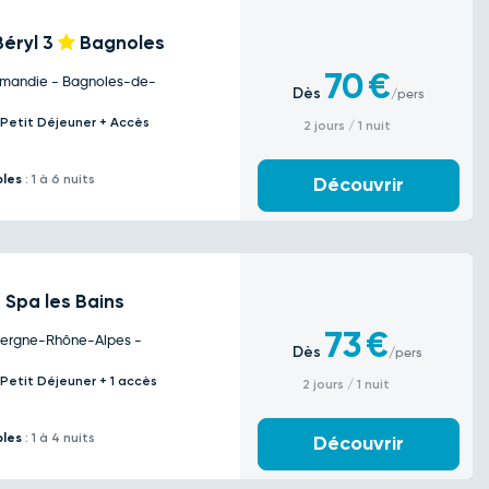
Béryl
3
Bagnoles
70
€
rmandie - Bagnoles-de-
Dès
/pers
 Petit Déjeuner + Accès
2 jours / 1 nuit
bles
: 1 à 6 nuits
Découvrir
 Spa les Bains
73
€
vergne-Rhône-Alpes -
Dès
/pers
 Petit Déjeuner + 1 accès
2 jours / 1 nuit
bles
: 1 à 4 nuits
Découvrir