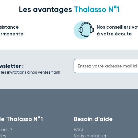
Les avantages
Thalasso N°1
sistance
Nos conseillers v
ermanente
à votre écoute
wsletter :
es invitations à nos ventes flash
de Thalasso N°1
Besoin d’aide
ous ?
FAQ
les
Nous contacter