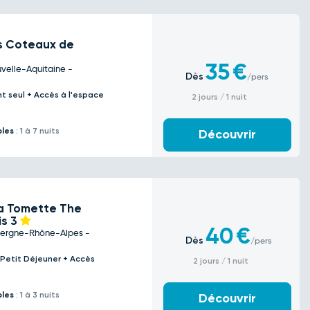
s Coteaux de
35
€
uvelle-Aquitaine -
Dès
/pers
t seul + Accès à l'espace
2 jours / 1 nuit
bles
: 1 à 7 nuits
Découvrir
a Tomette The
is
3
40
€
vergne-Rhône-Alpes -
Dès
/pers
 Petit Déjeuner + Accès
2 jours / 1 nuit
bles
: 1 à 3 nuits
Découvrir