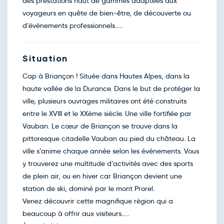
des prestations haut de gammes adaptées aux
Retour le Dim. 01 nov. 26
Sam.
78€
/pers
voyageurs en quête de bien-être, de découverte ou
31
oct.
d’évènements professionnels…..
Décembre 2026
Retour le Mer. 02 déc. 26
Mar.
78€
/pers
01
Situation
déc.
Retour le Jeu. 03 déc. 26
Mer.
78€
/pers
Cap à Briançon ! Située dans Hautes Alpes, dans la
02
déc.
haute vallée de la Durance. Dans le but de protéger la
Retour le Ven. 04 déc. 26
Jeu.
78€
/pers
ville, plusieurs ouvrages militaires ont été construits
03
déc.
entre le XVIII et le XXème siècle. Une ville fortifiée par
Retour le Sam. 05 déc. 26
Ven.
92€
/pers
Vauban. Le cœur de Briançon se trouve dans la
04
déc.
pittoresque citadelle Vauban au pied du château. La
Retour le Dim. 06 déc. 26
Sam.
92€
/pers
ville s’anime chaque année selon les événements. Vous
05
déc.
y trouverez une multitude d’activités avec des sports
Retour le Lun. 07 déc. 26
Dim.
87€
/pers
de plein air, ou en hiver car Briançon devient une
06
déc.
station de ski, dominé par le mont Prorel.
Retour le Mar. 08 déc. 26
Lun.
87€
/pers
Venez découvrir cette magnifique région qui a
07
déc.
beaucoup à offrir aux visiteurs…..
Retour le Mer. 09 déc. 26
Mar.