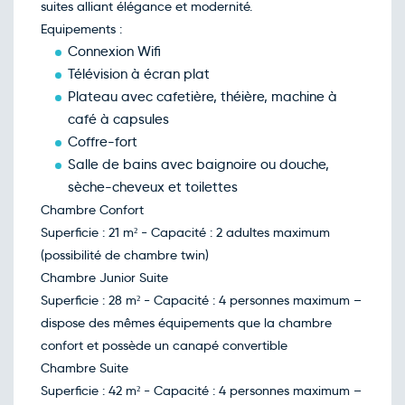
101€
/pers
suites alliant élégance et modernité.
17
déc.
Equipements :
Retour le Sam. 19 déc. 26
Ven.
101€
/pers
Connexion Wifi
18
déc.
Télévision à écran plat
Plateau avec cafetière, théière, machine à
café à capsules
Coffre-fort
Salle de bains avec baignoire ou douche,
sèche-cheveux et toilettes
Chambre Confort
Superficie : 21 m² - Capacité : 2 adultes maximum
(possibilité de chambre twin)
Chambre Junior Suite
Superficie : 28 m² - Capacité : 4 personnes maximum –
dispose des mêmes équipements que la chambre
confort et possède un canapé convertible
Chambre Suite
Superficie : 42 m² - Capacité : 4 personnes maximum –