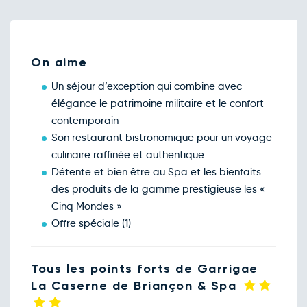
Retour le Mer. 14 oct. 26
Mar.
74€
/pers
13
oct.
Retour le Jeu. 15 oct. 26
Mer.
74€
/pers
14
On aime
oct.
Retour le Ven. 16 oct. 26
Jeu.
74€
/pers
15
Un séjour d’exception qui combine avec
oct.
élégance le patrimoine militaire et le confort
Retour le Sam. 17 oct. 26
Ven.
78€
/pers
16
contemporain
oct.
Son restaurant bistronomique pour un voyage
Retour le Dim. 18 oct. 26
Sam.
78€
/pers
17
culinaire raffinée et authentique
oct.
Détente et bien être au Spa et les bienfaits
Retour le Lun. 19 oct. 26
Dim.
74€
/pers
18
des produits de la gamme prestigieuse les «
oct.
Cinq Mondes »
Retour le Mar. 20 oct. 26
Lun.
74€
/pers
19
Offre spéciale (1)
oct.
Retour le Mer. 21 oct. 26
Mar.
74€
/pers
20
oct.
Tous les points forts de Garrigae
Retour le Jeu. 22 oct. 26
Mer.
La Caserne de Briançon & Spa
74€
/pers
21
oct.