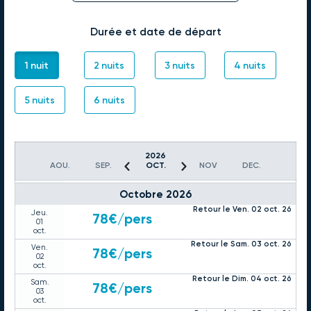
sept.
Retour le Dim. 27 sept. 26
Sam.
78€
/pers
26
Durée et date de départ
sept.
Retour le Lun. 28 sept. 26
Dim.
78€
/pers
27
1 nuit
2 nuits
3 nuits
4 nuits
sept.
Retour le Mar. 29 sept. 26
Lun.
78€
/pers
28
5 nuits
6 nuits
sept.
Retour le Mer. 30 sept. 26
Mar.
78€
/pers
29
sept.
Retour le Jeu. 01 oct. 26
2026
Mer.
78€
/pers
AOU.
SEP.
OCT.
NOV
DEC.
30
sept.
Octobre 2026
Retour le Ven. 02 oct. 26
Jeu.
78€
/pers
01
oct.
Retour le Sam. 03 oct. 26
Ven.
78€
/pers
02
oct.
Retour le Dim. 04 oct. 26
Sam.
78€
/pers
03
oct.