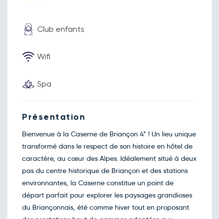
Retour le Ven. 23 oct. 26
Jeu.
74€
/pers
22
oct.
Club enfants
Retour le Sam. 24 oct. 26
Ven.
78€
/pers
23
oct.
Retour le Dim. 25 oct. 26
Sam.
Wifi
78€
/pers
24
oct.
Retour le Lun. 26 oct. 26
Dim.
74€
/pers
Spa
25
oct.
Retour le Mar. 27 oct. 26
Lun.
74€
/pers
26
Présentation
oct.
Retour le Mer. 28 oct. 26
Mar.
74€
/pers
Bienvenue à la Caserne de Briançon 4* ! Un lieu unique
27
oct.
transformé dans le respect de son histoire en hôtel de
Retour le Jeu. 29 oct. 26
Mer.
74€
/pers
caractère, au cœur des Alpes. Idéalement situé à deux
28
oct.
pas du centre historique de Briançon et des stations
Retour le Ven. 30 oct. 26
Jeu.
74€
/pers
environnantes, la Caserne constitue un point de
29
oct.
départ parfait pour explorer les paysages grandioses
Retour le Sam. 31 oct. 26
Ven.
78€
/pers
du Briançonnais, été comme hiver tout en proposant
30
oct.