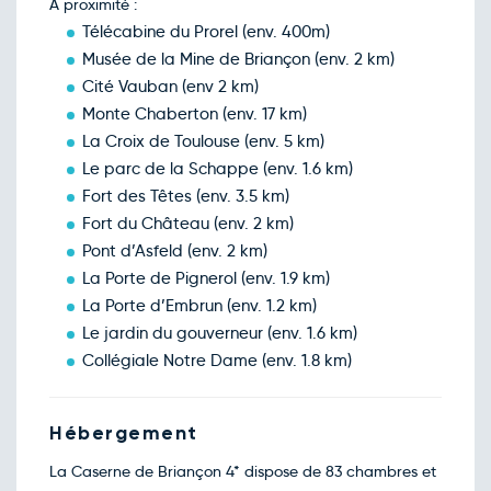
87€
/pers
À proximité :
08
déc.
Télécabine du Prorel (env. 400m)
Retour le Jeu. 10 déc. 26
Mer.
87€
/pers
Musée de la Mine de Briançon (env. 2 km)
09
déc.
Cité Vauban (env 2 km)
Retour le Ven. 11 déc. 26
Jeu.
87€
/pers
Monte Chaberton (env. 17 km)
10
déc.
La Croix de Toulouse (env. 5 km)
Retour le Sam. 12 déc. 26
Ven.
92€
/pers
Le parc de la Schappe (env. 1.6 km)
11
déc.
Fort des Têtes (env. 3.5 km)
Retour le Dim. 13 déc. 26
Sam.
92€
/pers
Fort du Château (env. 2 km)
12
déc.
Pont d’Asfeld (env. 2 km)
Retour le Lun. 14 déc. 26
Dim.
92€
/pers
La Porte de Pignerol (env. 1.9 km)
13
déc.
La Porte d’Embrun (env. 1.2 km)
Retour le Mar. 15 déc. 26
Lun.
92€
/pers
Le jardin du gouverneur (env. 1.6 km)
14
déc.
Collégiale Notre Dame (env. 1.8 km)
Retour le Mer. 16 déc. 26
Mar.
92€
/pers
15
déc.
Hébergement
Retour le Jeu. 17 déc. 26
Mer.
101€
/pers
16
déc.
La Caserne de Briançon 4* dispose de 83 chambres et
Retour le Ven. 18 déc. 26
Jeu.