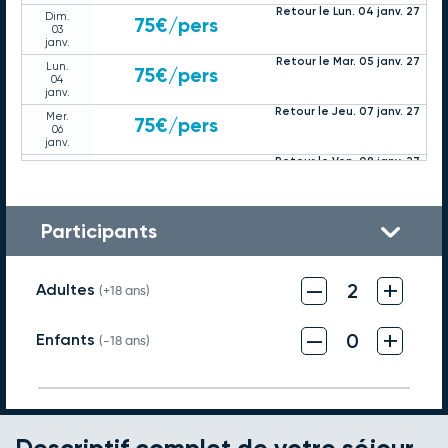
Retour le Lun. 04 janv. 27
Dim.
75€
/pers
03
janv.
Retour le Mar. 05 janv. 27
Lun.
75€
/pers
04
janv.
Retour le Jeu. 07 janv. 27
Mer.
75€
/pers
06
janv.
Retour le Ven. 08 janv. 27
Jeu.
75€
/pers
07
janv.
Retour le Sam. 09 janv. 27
Ven.
95€
/pers
Participants
08
janv.
Retour le Dim. 10 janv. 27
Sam.
95€
/pers
09
–
+
2
Adultes
(+18 ans)
janv.
Retour le Lun. 11 janv. 27
Dim.
75€
/pers
10
–
+
0
Enfants
(-18 ans)
janv.
Retour le Mar. 12 janv. 27
Lun.
78€
/pers
11
janv.
Retour le Jeu. 14 janv. 27
Mer.
78€
/pers
13
janv.