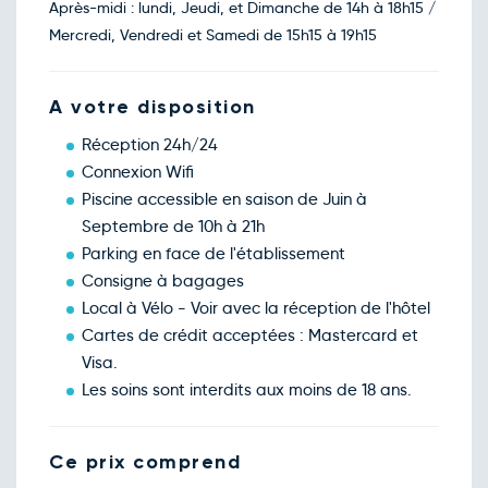
avril
Après-midi : lundi, Jeudi, et Dimanche de 14h à 18h15 /
Retour le Sam. 03 avril 27
Ven.
83€
/pers
Mercredi, Vendredi et Samedi de 15h15 à 19h15
02
avril
Retour le Dim. 04 avril 27
Sam.
83€
/pers
03
A votre disposition
avril
Retour le Lun. 05 avril 27
Dim.
80€
/pers
Réception 24h/24
04
avril
Connexion Wifi
Retour le Mar. 06 avril 27
Lun.
83€
/pers
Piscine accessible en saison de Juin à
05
avril
Septembre de 10h à 21h
Retour le Jeu. 08 avril 27
Mer.
83€
/pers
Parking en face de l'établissement
07
avril
Consigne à bagages
Retour le Ven. 09 avril 27
Jeu.
83€
/pers
Local à Vélo - Voir avec la réception de l'hôtel
08
avril
Cartes de crédit acceptées : Mastercard et
Retour le Sam. 10 avril 27
Ven.
83€
/pers
Visa.
09
avril
Les soins sont interdits aux moins de 18 ans.
Retour le Dim. 11 avril 27
Sam.
83€
/pers
10
avril
Ce prix comprend
Retour le Lun. 12 avril 27
Dim.
80€
/pers
11