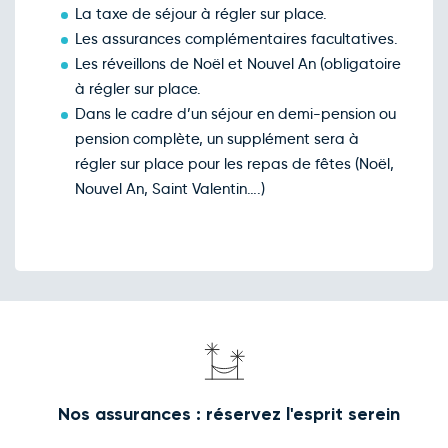
avril
La taxe de séjour à régler sur place.
Retour le Sam. 24 avril 27
Ven.
83€
/pers
Les assurances complémentaires facultatives.
23
avril
Les réveillons de Noël et Nouvel An (obligatoire
Retour le Dim. 25 avril 27
Sam.
83€
/pers
à régler sur place.
24
avril
Dans le cadre d’un séjour en demi-pension ou
Retour le Lun. 26 avril 27
Dim.
80€
/pers
pension complète, un supplément sera à
25
avril
régler sur place pour les repas de fêtes (Noël,
Retour le Mar. 27 avril 27
Lun.
83€
/pers
Nouvel An, Saint Valentin….)
26
avril
Retour le Jeu. 29 avril 27
Mer.
83€
/pers
28
avril
Retour le Ven. 30 avril 27
Jeu.
83€
/pers
29
avril
Retour le Sam. 01 mai 27
Ven.
83€
/pers
30
avril
Mai 2027
Retour le Dim. 02 mai 27
Nos assurances : réservez l'esprit serein
Sam.
83€
/pers
01
mai