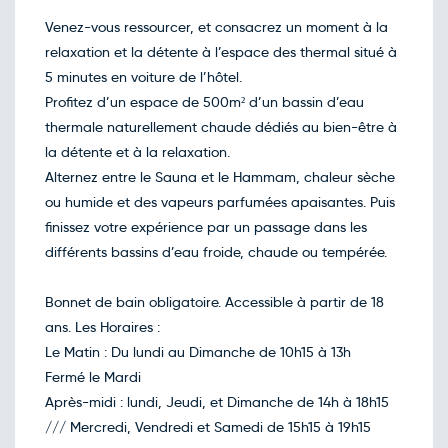
12
mars
Venez-vous ressourcer, et consacrez un moment à la
Retour le Dim. 14 mars 27
Sam.
75€
/pers
relaxation et la détente à l’espace des thermal situé à
13
mars
5 minutes en voiture de l’hôtel.
Retour le Lun. 15 mars 27
Dim.
75€
/pers
Profitez d’un espace de 500m² d’un bassin d’eau
14
mars
thermale naturellement chaude dédiés au bien-être à
Retour le Mar. 16 mars 27
Lun.
83€
/pers
la détente et à la relaxation.
15
mars
Alternez entre le Sauna et le Hammam, chaleur sèche
Retour le Jeu. 18 mars 27
Mer.
83€
/pers
ou humide et des vapeurs parfumées apaisantes. Puis
17
mars
finissez votre expérience par un passage dans les
Retour le Ven. 19 mars 27
Jeu.
83€
/pers
différents bassins d’eau froide, chaude ou tempérée.
18
mars
Retour le Sam. 20 mars 27
Ven.
75€
/pers
Bonnet de bain obligatoire. Accessible à partir de 18
19
mars
ans. Les Horaires :
Retour le Dim. 21 mars 27
Sam.
75€
/pers
Le Matin : Du lundi au Dimanche de 10h15 à 13h
20
mars
Fermé le Mardi
Retour le Lun. 22 mars 27
Dim.
75€
/pers
Après-midi : lundi, Jeudi, et Dimanche de 14h à 18h15
21
mars
/// Mercredi, Vendredi et Samedi de 15h15 à 19h15
Retour le Mar. 23 mars 27
Lun.