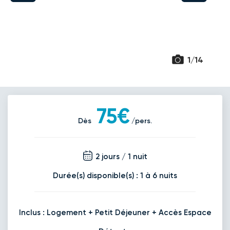
80€
/pers
23
nov.
Retour le Jeu. 26 nov. 26
Mer.
80€
/pers
25
nov.
Retour le Ven. 27 nov. 26
Jeu.
80€
/pers
26
1/14
nov.
Retour le Sam. 28 nov. 26
Ven.
78€
/pers
27
nov.
Retour le Dim. 29 nov. 26
Sam.
78€
/pers
75€
28
nov.
Dès
/pers.
Retour le Lun. 30 nov. 26
Dim.
78€
/pers
29
nov.
Retour le Mar. 01 déc. 26
Lun.
80€
/pers
2 jours / 1 nuit
30
nov.
Durée(s) disponible(s) : 1 à 6 nuits
Décembre 2026
Retour le Jeu. 03 déc. 26
Mer.
80€
/pers
02
déc.
Inclus : Logement + Petit Déjeuner + Accès Espace
Retour le Ven. 04 déc. 26
Jeu.
80€
/pers
03