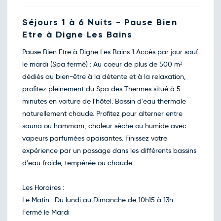
83€
/pers
22
mars
Retour le Jeu. 25 mars 27
Séjours 1 à 6 Nuits - Pause Bien
Mer.
83€
/pers
24
Etre à Digne Les Bains
mars
Retour le Ven. 26 mars 27
Jeu.
83€
/pers
Pause Bien Etre à Digne Les Bains 1 Accès par jour sauf
25
mars
le mardi (Spa fermé) : Au coeur de plus de 500 m²
Retour le Sam. 27 mars 27
Ven.
80€
/pers
dédiés au bien-être à la détente et à la relaxation,
26
mars
profitez pleinement du Spa des Thermes situé à 5
Retour le Dim. 28 mars 27
Sam.
80€
/pers
minutes en voiture de l'hôtel. Bassin d'eau thermale
27
mars
naturellement chaude. Profitez pour alterner entre
Retour le Lun. 29 mars 27
Dim.
80€
/pers
sauna ou hammam, chaleur sèche ou humide avec
28
mars
vapeurs parfumées apaisantes. Finissez votre
Retour le Mar. 30 mars 27
Lun.
80€
/pers
expérience par un passage dans les différents bassins
29
mars
d'eau froide, tempérée ou chaude.
Retour le Jeu. 01 avril 27
Mer.
83€
/pers
31
mars
Les Horaires :
Avril 2027
Le Matin : Du lundi au Dimanche de 10h15 à 13h
Retour le Ven. 02 avril 27
Jeu.
83€
/pers
Fermé le Mardi
01