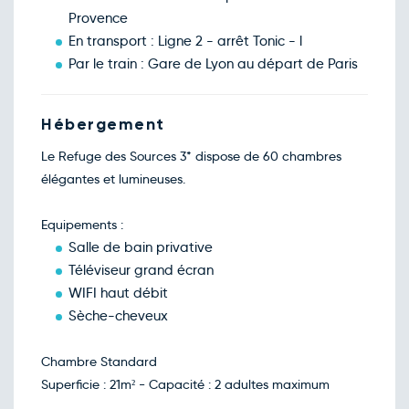
Retour le Dim. 21 févr. 27
Sam.
78€
/pers
Provence
20
févr.
En transport : Ligne 2 - arrêt Tonic - l
Retour le Lun. 22 févr. 27
Dim.
75€
/pers
Par le train : Gare de Lyon au départ de Paris
21
févr.
Retour le Mar. 23 févr. 27
Lun.
78€
/pers
22
Hébergement
févr.
Retour le Jeu. 25 févr. 27
Mer.
78€
/pers
Le Refuge des Sources 3* dispose de 60 chambres
24
févr.
élégantes et lumineuses.
Retour le Ven. 26 févr. 27
Jeu.
78€
/pers
25
févr.
Equipements :
Retour le Sam. 27 févr. 27
Ven.
75€
/pers
26
Salle de bain privative
févr.
Téléviseur grand écran
Retour le Dim. 28 févr. 27
Sam.
78€
/pers
27
WIFI haut débit
févr.
Sèche-cheveux
Retour le Lun. 01 mars 27
Dim.
75€
/pers
28
févr.
Chambre Standard
Mars 2027
Superficie : 21m² - Capacité : 2 adultes maximum
Retour le Mar. 02 mars 27
Lun.
80€
/pers