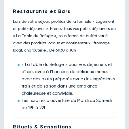
01
mars
Retour le Jeu. 04 mars 27
Restaurants et Bars
Mer.
80€
/pers
03
mars
Lors de votre séjour, profitez de la formule « Logement
Retour le Ven. 05 mars 27
Jeu.
80€
/pers
et petit-déjeuner ». Prenez tous vos petits déjeuners au
04
mars
« La Table du Refuge », sous forme de buffet varié
Retour le Sam. 06 mars 27
Ven.
75€
/pers
avec des produits locaux et continentaux : fromage
05
mars
local, charcuterie… De 6h30 à 10h
Retour le Dim. 07 mars 27
Sam.
75€
/pers
06
mars
« La table du Refuge » pour vos déjeuners et
Retour le Lun. 08 mars 27
Dim.
75€
/pers
dîners avec à l’honneur, de délicieux menus
07
mars
avec des plats préparés avec des ingrédients
Retour le Mar. 09 mars 27
Lun.
83€
/pers
frais et de saison dans une ambiance
08
mars
chaleureuse et conviviale.
Retour le Jeu. 11 mars 27
Mer.
83€
/pers
Les horaires d’ouverture du Mardi au Samedi
10
mars
de 19h à 22h
Retour le Ven. 12 mars 27
Jeu.
83€
/pers
11
mars
Retour le Sam. 13 mars 27
Rituels & Sensations
Ven.
75€
/pers