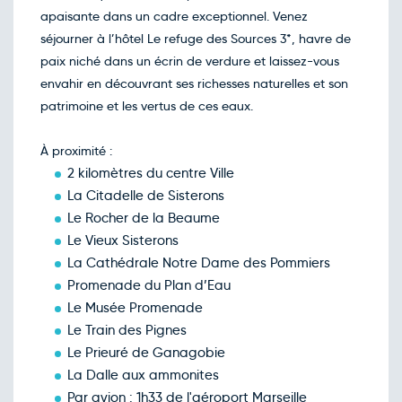
Mer.
78€
/pers
apaisante dans un cadre exceptionnel. Venez
10
févr.
séjourner à l’hôtel Le refuge des Sources 3*, havre de
Retour le Ven. 12 févr. 27
Jeu.
78€
/pers
paix niché dans un écrin de verdure et laissez-vous
11
févr.
envahir en découvrant ses richesses naturelles et son
Retour le Sam. 13 févr. 27
Ven.
75€
/pers
patrimoine et les vertus de ces eaux.
12
févr.
Retour le Dim. 14 févr. 27
Sam.
78€
/pers
À proximité :
13
févr.
2 kilomètres du centre Ville
Retour le Lun. 15 févr. 27
Dim.
75€
/pers
La Citadelle de Sisterons
14
févr.
Le Rocher de la Beaume
Retour le Mar. 16 févr. 27
Lun.
78€
/pers
Le Vieux Sisterons
15
févr.
La Cathédrale Notre Dame des Pommiers
Retour le Jeu. 18 févr. 27
Mer.
78€
/pers
Promenade du Plan d’Eau
17
févr.
Le Musée Promenade
Retour le Ven. 19 févr. 27
Jeu.
78€
/pers
Le Train des Pignes
18
févr.
Le Prieuré de Ganagobie
Retour le Sam. 20 févr. 27
Ven.
75€
/pers
La Dalle aux ammonites
19
févr.
Par avion : 1h33 de l'aéroport Marseille