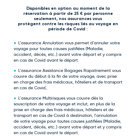
Retour le Lun. 03 mai 27
Dim.
80€
/pers
02
Disponibles en option au moment de la
mai
réservation à partir de 25 € par personne
Retour le Mar. 04 mai 27
seulement, nos assurances vous
Lun.
83€
/pers
03
protègent contre les risques liés au voyage en
mai
période de Covid :
Retour le Jeu. 06 mai 27
Mer.
83€
/pers
05
mai
L’assurance Annulation vous permet d’annuler votre
Retour le Ven. 07 mai 27
voyage pour toutes causes justifiées (Maladie,
Jeu.
85€
/pers
06
accident, décès, etc..) avant votre départ et y compris
mai
en cas de Covid avant le départ.
Retour le Sam. 08 mai 27
Ven.
85€
/pers
07
L'assurance Assistance Bagages Rapatriement vous
mai
couvre du début à la fin de votre voyage, avec prise
Retour le Dim. 09 mai 27
Sam.
85€
/pers
en charge des frais médicaux, hôteliers et de transport
08
en cas de Covid,
mai
Retour le Lun. 10 mai 27
Dim.
80€
/pers
L'assurance Multirisques vous couvre dès la
09
mai
souscription de votre voyage et inclut, en plus de la
Retour le Mar. 11 mai 27
prise en charge des frais médicaux, hôteliers et de
Lun.
83€
/pers
10
transport en cas de Covid à destination, l'annulation
mai
de votre voyage pour toutes causes justifiées (Maladie,
Retour le Jeu. 13 mai 27
Mer.
83€
/pers
accident, décès, etc..) avant votre départ et y compris
12
en cas de Covid avant le départ.
mai