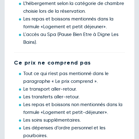
avril
L’hébergement selon la catégorie de chambre
Retour le Mar. 13 avril 27
Lun.
83€
/pers
choisie lors de la réservation.
12
avril
Les repas et boissons mentionnés dans la
Retour le Jeu. 15 avril 27
Mer.
83€
/pers
formule «Logement et petit déjeuner».
14
avril
L'accès au Spa (Pause Bien Etre à Digne Les
Retour le Ven. 16 avril 27
Jeu.
83€
/pers
Bains).
15
avril
Retour le Sam. 17 avril 27
Ven.
83€
/pers
16
Ce prix ne comprend pas
avril
Retour le Dim. 18 avril 27
Sam.
83€
/pers
Tout ce qui n'est pas mentionné dans le
17
avril
paragraphe « Le prix comprend ».
Retour le Lun. 19 avril 27
Dim.
80€
/pers
Le transport aller-retour.
18
avril
Les transferts aller-retour.
Retour le Mar. 20 avril 27
Lun.
83€
/pers
Les repas et boissons non mentionnés dans la
19
avril
formule «Logement et petit-déjeuner».
Retour le Jeu. 22 avril 27
Mer.
83€
/pers
Les soins supplémentaires.
21
avril
Les dépenses d’ordre personnel et les
Retour le Ven. 23 avril 27
Jeu.
83€
/pers
pourboires.
22