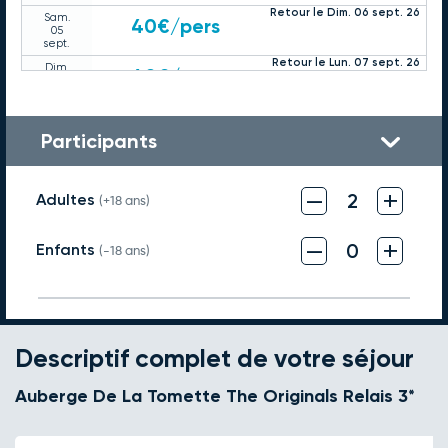
Retour le Dim. 06 sept. 26
Sam.
40€
/pers
05
sept.
Retour le Lun. 07 sept. 26
Dim.
40€
/pers
06
sept.
Retour le Mar. 08 sept. 26
Lun.
40€
/pers
07
Participants
sept.
Retour le Mer. 09 sept. 26
Mar.
40€
/pers
08
–
+
sept.
2
Adultes
(+18 ans)
Retour le Jeu. 10 sept. 26
Mer.
40€
/pers
09
–
+
sept.
0
Enfants
(-18 ans)
Retour le Ven. 11 sept. 26
Jeu.
40€
/pers
10
sept.
Retour le Sam. 12 sept. 26
Ven.
40€
/pers
11
sept.
Descriptif complet de votre séjour
Retour le Dim. 13 sept. 26
Sam.
40€
/pers
12
Auberge De La Tomette The Originals Relais 3*
sept.
Retour le Lun. 14 sept. 26
Dim.
40€
/pers
13
sept.