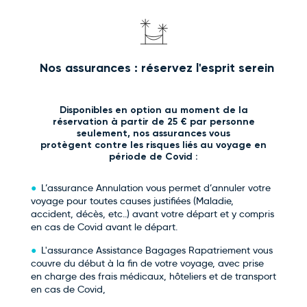
déc.
Retour le Sam. 12 déc. 26
Ven.
40€
/pers
11
déc.
Retour le Dim. 13 déc. 26
Sam.
40€
/pers
Nos assurances : réservez l'esprit serein
12
déc.
Retour le Lun. 14 déc. 26
Dim.
40€
/pers
13
déc.
Disponibles en option au moment de la
réservation à partir de 25 € par personne
Retour le Mar. 15 déc. 26
Lun.
40€
/pers
seulement, nos assurances vous
14
déc.
protègent contre les risques liés au voyage en
période de Covid :
Retour le Mer. 16 déc. 26
Mar.
40€
/pers
15
déc.
L’assurance Annulation vous permet d’annuler votre
Retour le Jeu. 17 déc. 26
Mer.
40€
/pers
voyage pour toutes causes justifiées (Maladie,
16
déc.
accident, décès, etc..) avant votre départ et y compris
Retour le Ven. 18 déc. 26
en cas de Covid avant le départ.
Jeu.
40€
/pers
17
déc.
L'assurance Assistance Bagages Rapatriement vous
Retour le Sam. 19 déc. 26
couvre du début à la fin de votre voyage, avec prise
Ven.
40€
/pers
18
en charge des frais médicaux, hôteliers et de transport
déc.
en cas de Covid,
Retour le Dim. 20 déc. 26
Sam.
40€
/pers
19