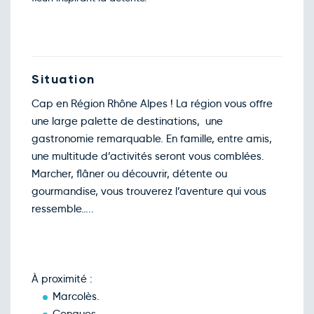
Retour le Jeu. 24 sept. 26
Mer.
40€
/pers
23
sept.
Retour le Ven. 25 sept. 26
Jeu.
40€
/pers
24
sept.
Situation
Retour le Sam. 26 sept. 26
Ven.
40€
/pers
25
Cap en Région Rhône Alpes ! La région vous offre
sept.
Retour le Dim. 27 sept. 26
une large palette de destinations, une
Sam.
40€
/pers
26
gastronomie remarquable. En famille, entre amis,
sept.
Retour le Lun. 28 sept. 26
une multitude d’activités seront vous comblées.
Dim.
40€
/pers
27
Marcher, flâner ou découvrir, détente ou
sept.
Retour le Mar. 29 sept. 26
gourmandise, vous trouverez l’aventure qui vous
Lun.
40€
/pers
28
ressemble…..
sept.
Retour le Mer. 30 sept. 26
Mar.
40€
/pers
29
sept.
Retour le Jeu. 01 oct. 26
Mer.
40€
/pers
30
À proximité :
sept.
Marcolès.
Octobre 2026
Retour le Ven. 02 oct. 26