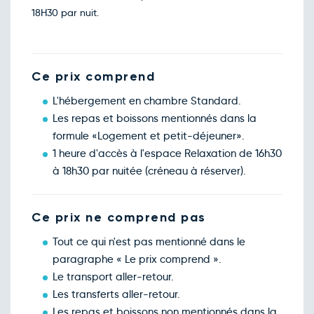
40€
/pers
23
18H30 par nuit.
nov.
Retour le Mer. 25 nov. 26
Mar.
40€
/pers
24
nov.
Retour le Jeu. 26 nov. 26
Mer.
40€
/pers
Ce prix comprend
25
nov.
L'hébergement en chambre Standard.
Retour le Ven. 27 nov. 26
Jeu.
40€
/pers
26
Les repas et boissons mentionnés dans la
nov.
formule «Logement et petit-déjeuner».
Retour le Sam. 28 nov. 26
Ven.
40€
/pers
27
1 heure d'accès à l'espace Relaxation de 16h30
nov.
à 18h30 par nuitée (créneau à réserver).
Retour le Dim. 29 nov. 26
Sam.
40€
/pers
28
nov.
Retour le Lun. 30 nov. 26
Dim.
40€
/pers
Ce prix ne comprend pas
29
nov.
Tout ce qui n'est pas mentionné dans le
Retour le Mar. 01 déc. 26
Lun.
40€
/pers
30
paragraphe « Le prix comprend ».
nov.
Le transport aller-retour.
Décembre 2026
Les transferts aller-retour.
Retour le Mer. 02 déc. 26
Mar.
40€
/pers
01
Les repas et boissons non mentionnés dans la