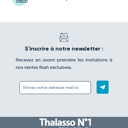
S'inscrire à notre newsletter :
Recevez en avant-première les invitations à
nos ventes flash exclusives.