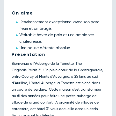
Retour le Mar. 15 sept. 26
Lun.
40€
/pers
14
sept.
On aime
Retour le Mer. 16 sept. 26
Mar.
40€
/pers
15
L’environnement exceptionnel avec son parc
sept.
fleuri et ombragé.
Retour le Jeu. 17 sept. 26
Mer.
40€
/pers
16
Véritable havre de paix et une ambiance
sept.
chaleureuse.
Retour le Ven. 18 sept. 26
Jeu.
40€
/pers
17
Une pause détente absolue.
sept.
Présentation
Retour le Sam. 19 sept. 26
Ven.
40€
/pers
18
Bienvenue à l’Auberge de la Tomette, The
sept.
Retour le Dim. 20 sept. 26
Originals Relais 3* ! En plein cœur de la Châtaigneraie,
Sam.
40€
/pers
19
entre Quercy et Monts d'Auvergne, à 25 kms au sud
sept.
Retour le Lun. 21 sept. 26
d'Aurillac, L’hôtel Auberge la Tomette est niché dans
Dim.
40€
/pers
20
un cadre de verdure. Cette maison s’est transformée
sept.
Retour le Mar. 22 sept. 26
au fil des années pour faire une petite auberge de
Lun.
40€
/pers
21
village de grand confort. A proximité de villages de
sept.
Retour le Mer. 23 sept. 26
caractère, cet hôtel 3* vous accueille dans un écrin
Mar.
40€
/pers
22
fleuri inspirant la détente.
sept.