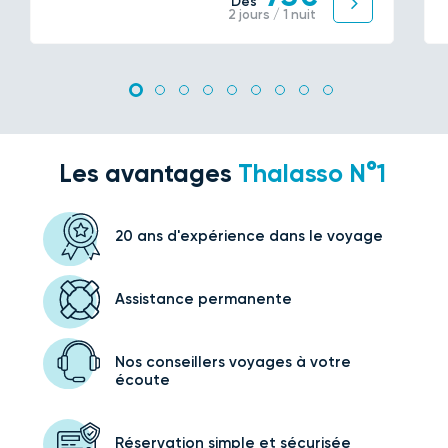
Dès
2 jours / 1 nuit
Les avantages
Thalasso N°1
20 ans d'expérience
dans le voyage
Assistance
permanente
Nos conseillers voyages
à votre
écoute
Réservation simple
et sécurisée