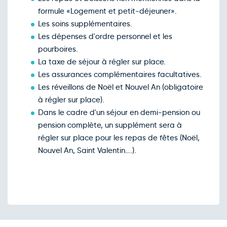
déc.
formule «Logement et petit-déjeuner».
Retour le Jeu. 03 déc. 26
Mer.
40€
/pers
02
Les soins supplémentaires.
déc.
Les dépenses d'ordre personnel et les
Retour le Ven. 04 déc. 26
Jeu.
40€
/pers
03
pourboires.
déc.
La taxe de séjour à régler sur place.
Retour le Sam. 05 déc. 26
Ven.
40€
/pers
04
Les assurances complémentaires facultatives.
déc.
Les réveillons de Noël et Nouvel An (obligatoire
Retour le Dim. 06 déc. 26
Sam.
40€
/pers
05
à régler sur place).
déc.
Dans le cadre d'un séjour en demi-pension ou
Retour le Lun. 07 déc. 26
Dim.
40€
/pers
06
pension complète, un supplément sera à
déc.
régler sur place pour les repas de fêtes (Noël,
Retour le Mar. 08 déc. 26
Lun.
40€
/pers
07
Nouvel An, Saint Valentin….).
déc.
Retour le Mer. 09 déc. 26
Mar.
40€
/pers
08
déc.
Retour le Jeu. 10 déc. 26
Mer.
40€
/pers
09
déc.
Retour le Ven. 11 déc. 26
Jeu.
40€
/pers
10