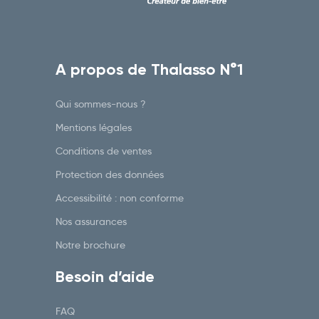
A propos de Thalasso N°1
Qui sommes-nous ?
Mentions légales
Conditions de ventes
Protection des données
Accessibilité : non conforme
Nos assurances
Notre brochure
Besoin d’aide
FAQ