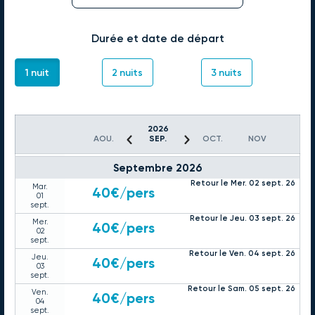
août
Retour le Sam. 29 août 26
Ven.
60€
/pers
28
Durée et date de départ
août
Retour le Dim. 30 août 26
Sam.
60€
/pers
29
1 nuit
2 nuits
3 nuits
août
Retour le Lun. 31 août 26
Dim.
60€
/pers
30
août
Retour le Mar. 01 sept. 26
2026
Lun.
60€
/pers
AOU.
SEP.
OCT.
NOV
31
août
Septembre 2026
Retour le Mer. 02 sept. 26
Mar.
40€
/pers
01
sept.
Retour le Jeu. 03 sept. 26
Mer.
40€
/pers
02
sept.
Retour le Ven. 04 sept. 26
Jeu.
40€
/pers
03
sept.
Retour le Sam. 05 sept. 26
Ven.
40€
/pers
04
sept.