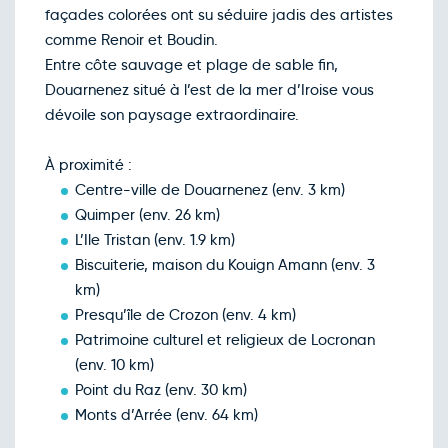
208€
/pers
01
façades colorées ont su séduire jadis des artistes
déc.
comme Renoir et Boudin.
Retour le Jeu. 03 déc. 26
Mer.
208€
/pers
02
Entre côte sauvage et plage de sable fin,
déc.
Douarnenez situé à l’est de la mer d’Iroise vous
Retour le Ven. 04 déc. 26
Jeu.
208€
/pers
03
dévoile son paysage extraordinaire.
déc.
Retour le Sam. 05 déc. 26
Ven.
208€
/pers
04
À proximité :
déc.
Centre-ville de Douarnenez (env. 3 km)
Retour le Dim. 06 déc. 26
Sam.
208€
/pers
05
Quimper (env. 26 km)
déc.
L’Ile Tristan (env. 1.9 km)
Retour le Lun. 07 déc. 26
Dim.
208€
/pers
06
Biscuiterie, maison du Kouign Amann (env. 3
déc.
km)
Retour le Mar. 08 déc. 26
Lun.
208€
/pers
07
Presqu’île de Crozon (env. 4 km)
déc.
Patrimoine culturel et religieux de Locronan
Retour le Mer. 09 déc. 26
Mar.
208€
/pers
08
(env. 10 km)
déc.
Point du Raz (env. 30 km)
Retour le Jeu. 10 déc. 26
Mer.
208€
/pers
09
Monts d’Arrée (env. 64 km)
déc.
Retour le Ven. 11 déc. 26