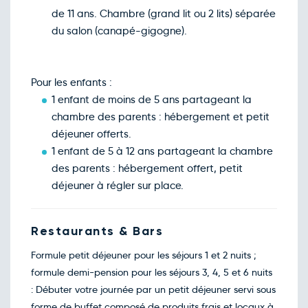
Dim.
232€
/pers
20
de 11 ans. Chambre (grand lit ou 2 lits) séparée
déc.
du salon (canapé-gigogne).
Retour le Mar. 22 déc. 26
Lun.
232€
/pers
21
déc.
Retour le Mer. 23 déc. 26
Mar.
232€
/pers
22
Pour les enfants :
déc.
1 enfant de moins de 5 ans partageant la
Retour le Jeu. 24 déc. 26
Mer.
232€
/pers
23
chambre des parents : hébergement et petit
déc.
déjeuner offerts.
1 enfant de 5 à 12 ans partageant la chambre
des parents : hébergement offert, petit
déjeuner à régler sur place.
Restaurants & Bars
Formule petit déjeuner pour les séjours 1 et 2 nuits ;
formule demi-pension pour les séjours 3, 4, 5 et 6 nuits
: Débuter votre journée par un petit déjeuner servi sous
forme de buffet composé de produits frais et locaux à