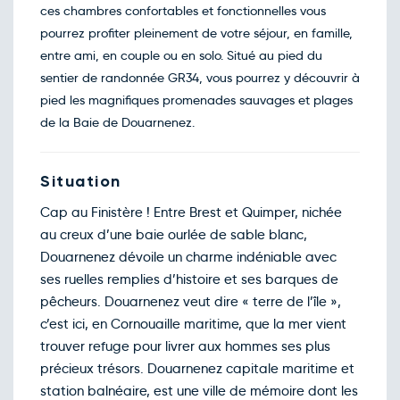
ces chambres confortables et fonctionnelles vous
Retour le Mar. 24 nov. 26
Lun.
208€
/pers
23
pourrez profiter pleinement de votre séjour, en famille,
nov.
entre ami, en couple ou en solo. Situé au pied du
Retour le Mer. 25 nov. 26
Mar.
208€
/pers
24
sentier de randonnée GR34, vous pourrez y découvrir à
nov.
pied les magnifiques promenades sauvages et plages
Retour le Jeu. 26 nov. 26
Mer.
208€
/pers
25
de la Baie de Douarnenez.
nov.
Retour le Ven. 27 nov. 26
Jeu.
208€
/pers
26
nov.
Situation
Retour le Sam. 28 nov. 26
Ven.
208€
/pers
27
Cap au Finistère ! Entre Brest et Quimper, nichée
nov.
au creux d’une baie ourlée de sable blanc,
Retour le Dim. 29 nov. 26
Sam.
208€
/pers
28
Douarnenez dévoile un charme indéniable avec
nov.
ses ruelles remplies d’histoire et ses barques de
Retour le Lun. 30 nov. 26
Dim.
208€
/pers
29
pêcheurs. Douarnenez veut dire « terre de l’île »,
nov.
c’est ici, en Cornouaille maritime, que la mer vient
Retour le Mar. 01 déc. 26
Lun.
208€
/pers
30
trouver refuge pour livrer aux hommes ses plus
nov.
précieux trésors. Douarnenez capitale maritime et
Décembre 2026
station balnéaire, est une ville de mémoire dont les
Retour le Mer. 02 déc. 26
Mar.