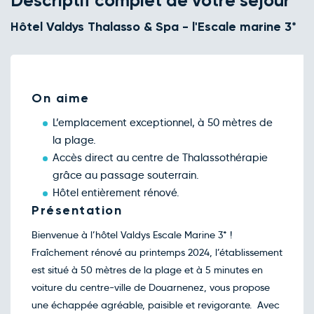
Descriptif complet de votre séjour
Retour le Dim. 15 nov. 26
Sam.
232€
/pers
14
Hôtel Valdys Thalasso & Spa - l'Escale marine 3*
nov.
Retour le Lun. 16 nov. 26
Dim.
208€
/pers
15
nov.
Retour le Mar. 17 nov. 26
Lun.
208€
/pers
16
On aime
nov.
Retour le Mer. 18 nov. 26
Mar.
208€
/pers
L’emplacement exceptionnel, à 50 mètres de
17
nov.
la plage.
Retour le Jeu. 19 nov. 26
Mer.
208€
/pers
Accès direct au centre de Thalassothérapie
18
nov.
grâce au passage souterrain.
Retour le Ven. 20 nov. 26
Jeu.
208€
/pers
Hôtel entièrement rénové.
19
nov.
Présentation
Retour le Sam. 21 nov. 26
Ven.
208€
/pers
20
Bienvenue à l’hôtel Valdys Escale Marine 3* !
nov.
Fraîchement rénové au printemps 2024, l’établissement
Retour le Dim. 22 nov. 26
Sam.
208€
/pers
21
est situé à 50 mètres de la plage et à 5 minutes en
nov.
voiture du centre-ville de Douarnenez, vous propose
Retour le Lun. 23 nov. 26
Dim.
208€
/pers
22
une échappée agréable, paisible et revigorante. Avec
nov.