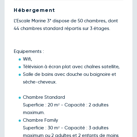
Jeu.
208€
/pers
10
déc.
Hébergement
Retour le Sam. 12 déc. 26
Ven.
208€
/pers
11
L’Escale Marine 3* dispose de 50 chambres, dont
déc.
44 chambres standard répartis sur 3 étages.
Retour le Dim. 13 déc. 26
Sam.
208€
/pers
12
déc.
Retour le Lun. 14 déc. 26
Dim.
208€
/pers
13
Equipements :
déc.
Wifi,
Retour le Mar. 15 déc. 26
Lun.
208€
/pers
14
Télévision à écran plat avec chaînes satellite,
déc.
Salle de bains avec douche ou baignoire et
Retour le Jeu. 17 déc. 26
Mer.
208€
/pers
16
sèche-cheveux.
déc.
Retour le Ven. 18 déc. 26
Jeu.
248€
/pers
17
Chambre Standard
déc.
Superficie : 20 m² - Capacité : 2 adultes
Retour le Sam. 19 déc. 26
Ven.
208€
/pers
18
maximum.
déc.
Chambre Family
Retour le Dim. 20 déc. 26
Sam.
232€
/pers
19
Superficie : 30 m² - Capacité : 3 adultes
déc.
maximum ou 2 adultes et 2 enfants de moins
Retour le Lun. 21 déc. 26