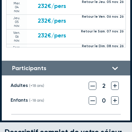
Retour le Jeu. 05 nov. 26
Mer.
232€
/pers
04
nov.
Retour le Ven. 06 nov. 26
Jeu.
232€
/pers
05
nov.
Retour le Sam. 07 nov. 26
Ven.
232€
/pers
06
nov.
Retour le Dim. 08 nov. 26
Sam.
232€
/pers
07
nov.
Retour le Lun. 09 nov. 26
Dim.
232€
/pers
08
Participants
nov.
Retour le Mar. 10 nov. 26
Lun.
232€
/pers
09
–
+
2
Adultes
nov.
(+18 ans)
Retour le Mer. 11 nov. 26
Mar.
232€
/pers
10
–
+
0
Enfants
nov.
(-18 ans)
Retour le Ven. 13 nov. 26
Jeu.
232€
/pers
12
nov.
Retour le Sam. 14 nov. 26
Ven.
232€
/pers
13
nov.