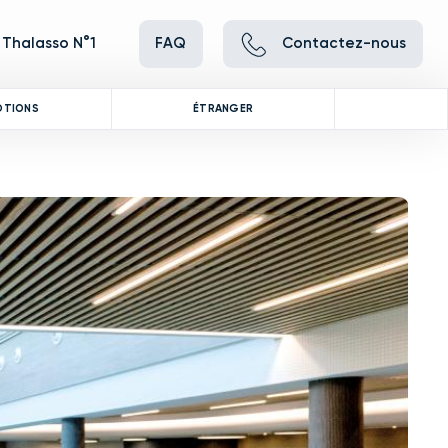
 Thalasso N°1
FAQ
Contactez-nous
OTIONS
ÉTRANGER
ve between images, or use the preceding thumbnails carousel to se
 Use the Previous and Next buttons to cycle through all the thumbna