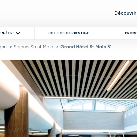
Découvrir
IEN-ÊTRE
COLLECTION PRESTIGE
PROM
gne
Séjours Saint Malo
Grand Hôtel St Malo 5*
>
>
product image at a time. Use the Previous and Next buttons to mo
 thumbnail will change the main image in the carousel that follows.