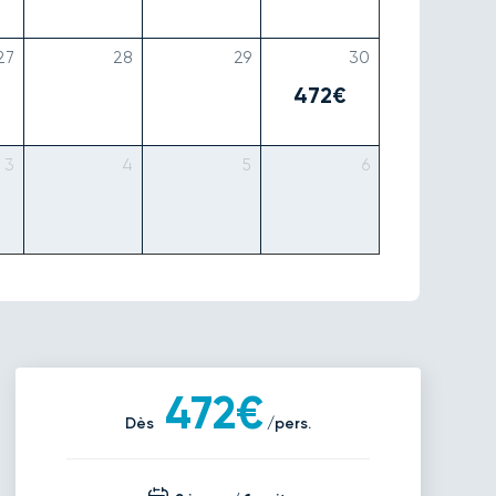
27
28
29
30
472€
3
4
5
6
472€
Dès
/pers.