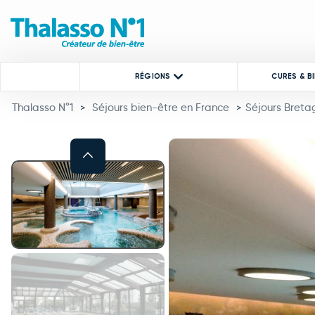
RÉGIONS
CURES & B
Thalasso N°1
Séjours bien-être en France
Séjours Breta
>
>
Previous
This carousel shows one large 
This carousel contains a column of small thumbnails. Selecting a