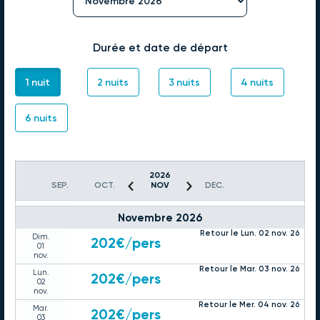
Lun.
216€
/pers
26
oct.
Retour le Mer. 28 oct. 26
Mar.
216€
/pers
27
Durée et date de départ
oct.
Retour le Jeu. 29 oct. 26
Mer.
216€
/pers
1 nuit
2 nuits
3 nuits
4 nuits
28
oct.
Retour le Ven. 30 oct. 26
Jeu.
216€
/pers
6 nuits
29
oct.
Retour le Sam. 31 oct. 26
Ven.
225€
/pers
30
oct.
2026
Retour le Dim. 01 nov. 26
Sam.
231€
/pers
SEP.
OCT.
NOV
DEC.
31
oct.
Novembre 2026
Retour le Lun. 02 nov. 26
Dim.
202€
/pers
01
nov.
Retour le Mar. 03 nov. 26
Lun.
202€
/pers
02
nov.
Retour le Mer. 04 nov. 26
Mar.
202€
/pers
03