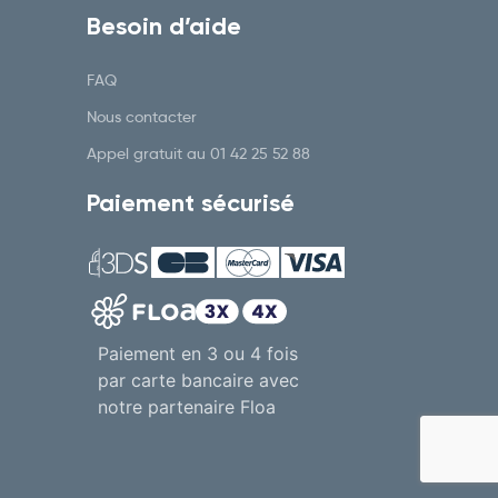
Besoin d’aide
FAQ
5% de réduction
Nous contacter
Appel gratuit au
01 42 25 52 88
sur votre séjour bien-être
Paiement sécurisé
Recevez votre code promo par email.
Paiement en 3 ou 4 fois
J’autorise Thalasso N°1 à m’envoyer ses offres
promotionnelles
par carte bancaire avec
notre partenaire Floa
Obtenir mon code