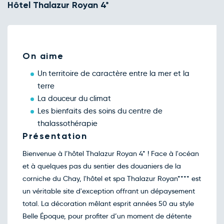
Hôtel Thalazur Royan 4*
nov.
Retour le Sam. 14 nov. 26
Ven.
208€
/pers
13
nov.
Retour le Dim. 15 nov. 26
Sam.
216€
/pers
14
On aime
nov.
Retour le Lun. 16 nov. 26
Dim.
202€
/pers
Un territoire de caractère entre la mer et la
15
nov.
terre
Retour le Mar. 17 nov. 26
Lun.
202€
/pers
La douceur du climat
16
nov.
Les bienfaits des soins du centre de
Retour le Mer. 18 nov. 26
Mar.
202€
/pers
thalassothérapie
17
nov.
Présentation
Retour le Jeu. 19 nov. 26
Mer.
202€
/pers
18
Bienvenue à l’hôtel Thalazur Royan 4* ! Face à l'océan
nov.
et à quelques pas du sentier des douaniers de la
Retour le Ven. 20 nov. 26
Jeu.
202€
/pers
19
corniche du Chay, l'hôtel et spa Thalazur Royan**** est
nov.
un véritable site d'exception offrant un dépaysement
Retour le Sam. 21 nov. 26
Ven.
208€
/pers
20
total. La décoration mêlant esprit années 50 au style
nov.
Belle Époque, pour profiter d’un moment de détente
Retour le Dim. 22 nov. 26
Sam.
216€
/pers