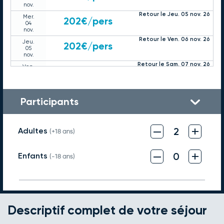
nov.
Retour le Jeu. 05 nov. 26
Mer.
202€
/pers
04
nov.
Retour le Ven. 06 nov. 26
Jeu.
202€
/pers
05
nov.
Retour le Sam. 07 nov. 26
Ven.
208€
/pers
06
nov.
Retour le Dim. 08 nov. 26
Sam.
216€
/pers
07
Participants
nov.
Retour le Lun. 09 nov. 26
Dim.
202€
/pers
08
–
+
2
Adultes
nov.
(+18 ans)
Retour le Mar. 10 nov. 26
Lun.
202€
/pers
09
–
+
0
Enfants
nov.
(-18 ans)
Retour le Mer. 11 nov. 26
Mar.
202€
/pers
10
nov.
Retour le Jeu. 12 nov. 26
Mer.
202€
/pers
11
nov.
Descriptif complet de votre séjour
Retour le Ven. 13 nov. 26
Jeu.
202€
/pers
12