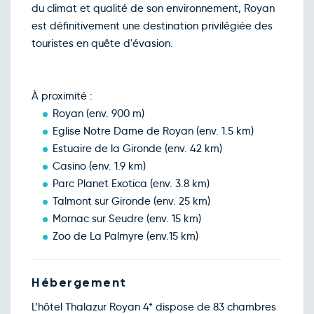
30
du climat et qualité de son environnement, Royan
nov.
est définitivement une destination privilégiée des
Décembre 2026
touristes en quête d'évasion.
Retour le Mer. 02 déc. 26
Mar.
198€
/pers
01
déc.
Retour le Jeu. 03 déc. 26
Mer.
198€
/pers
02
À proximité :
déc.
Royan (env. 900 m)
Retour le Ven. 04 déc. 26
Jeu.
198€
/pers
03
Eglise Notre Dame de Royan (env. 1.5 km)
déc.
Estuaire de la Gironde (env. 42 km)
Retour le Sam. 05 déc. 26
Ven.
198€
/pers
04
Casino (env. 1.9 km)
déc.
Parc Planet Exotica (env. 3.8 km)
Retour le Dim. 06 déc. 26
Sam.
200€
/pers
05
Talmont sur Gironde (env. 25 km)
déc.
Mornac sur Seudre (env. 15 km)
Retour le Lun. 07 déc. 26
Dim.
198€
/pers
06
Zoo de La Palmyre (env.15 km)
déc.
Retour le Mar. 08 déc. 26
Lun.
198€
/pers
07
déc.
Hébergement
Retour le Mer. 09 déc. 26
Mar.
198€
/pers
08
L’hôtel Thalazur Royan 4* dispose de 83 chambres
déc.