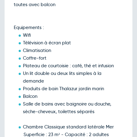
toutes avec balcon
Retour le Jeu. 10 déc. 26
Mer.
198€
/pers
09
déc.
Retour le Ven. 11 déc. 26
Jeu.
198€
/pers
10
Equipements :
déc.
Wifi
Retour le Sam. 12 déc. 26
Ven.
198€
/pers
11
Télévision à écran plat
déc.
Climatisation
Retour le Dim. 13 déc. 26
Sam.
200€
/pers
12
Coffre-fort
déc.
Plateau de courtoisie : café, thé et infusion
Retour le Lun. 14 déc. 26
Dim.
198€
/pers
13
Un lit double ou deux lits simples à la
déc.
demande
Retour le Mar. 15 déc. 26
Lun.
198€
/pers
14
Produits de bain Thalazur jardin marin
déc.
Balcon
Retour le Mer. 16 déc. 26
Mar.
198€
/pers
15
Salle de bains avec baignoire ou douche,
déc.
sèche-cheveux, toilettes séparés
Retour le Jeu. 17 déc. 26
Mer.
198€
/pers
16
déc.
Chambre Classique standard latérale Mer
Retour le Ven. 18 déc. 26
Jeu.
198€
/pers
17
Superficie : 23 m² - Capacité : 2 adultes