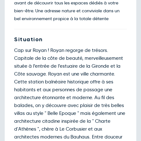
21
avant de découvrir tous les espaces dédiés à votre
nov.
bien-être. Une adresse nature et conviviale dans un
Retour le Lun. 23 nov. 26
Dim.
202€
/pers
22
bel environnement propice à la totale détente
nov.
Retour le Mar. 24 nov. 26
Lun.
202€
/pers
23
nov.
Situation
Retour le Mer. 25 nov. 26
Mar.
202€
/pers
24
Cap sur Royan ! Royan regorge de trésors.
nov.
Capitale de la côte de beauté, merveilleusement
Retour le Jeu. 26 nov. 26
Mer.
202€
/pers
25
située à l’entrée de l’estuaire de la Gironde et la
nov.
Côte sauvage. Royan est une ville charmante.
Retour le Ven. 27 nov. 26
Jeu.
202€
/pers
26
Cette station balnéaire historique offre à ses
nov.
habitants et aux personnes de passage une
Retour le Sam. 28 nov. 26
Ven.
208€
/pers
27
architecture étonnante et moderne. Au fil des
nov.
balades, on y découvre avec plaisir de très belles
Retour le Dim. 29 nov. 26
Sam.
216€
/pers
28
villas au style " Belle Epoque " mais également une
nov.
architecture citadine inspirée de la " Charte
Retour le Lun. 30 nov. 26
Dim.
202€
/pers
29
d'Athènes ", chère à Le Corbusier et aux
nov.
architectes modernes du Bauhaus. Entre douceur
Retour le Mar. 01 déc. 26
Lun.
198€
/pers