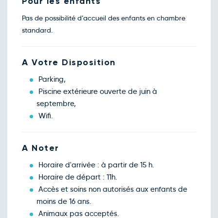
Pour les enfants
déc.
Retour le Mer. 16 déc. 26
Mar.
80€
/pers
Pas de possibilité d’accueil des enfants en chambre
15
déc.
standard.
Retour le Jeu. 17 déc. 26
Mer.
80€
/pers
16
déc.
A Votre Disposition
Retour le Ven. 18 déc. 26
Jeu.
80€
/pers
17
déc.
Parking,
Retour le Sam. 19 déc. 26
Ven.
80€
/pers
Piscine extérieure ouverte de juin à
18
déc.
septembre,
Retour le Dim. 20 déc. 26
Sam.
80€
/pers
Wifi.
19
déc.
Retour le Lun. 21 déc. 26
Dim.
80€
/pers
20
A Noter
déc.
Retour le Mar. 22 déc. 26
Lun.
80€
/pers
Horaire d'arrivée : à partir de 15 h.
21
déc.
Horaire de départ : 11h.
Retour le Mer. 23 déc. 26
Mar.
80€
/pers
Accès et soins non autorisés aux enfants de
22
déc.
moins de 16 ans.
Retour le Jeu. 24 déc. 26
Mer.
80€
/pers
Animaux pas acceptés.
23