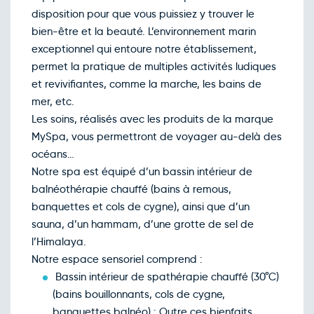
Mer.
80€
/pers
14
disposition pour que vous puissiez y trouver le
oct.
bien-être et la beauté. L’environnement marin
Retour le Ven. 16 oct. 26
Jeu.
80€
/pers
15
exceptionnel qui entoure notre établissement,
oct.
permet la pratique de multiples activités ludiques
Retour le Sam. 17 oct. 26
Ven.
80€
/pers
16
et revivifiantes, comme la marche, les bains de
oct.
mer, etc.
Retour le Dim. 18 oct. 26
Sam.
80€
/pers
17
Les soins, réalisés avec les produits de la marque
oct.
MySpa, vous permettront de voyager au-delà des
Retour le Lun. 19 oct. 26
Dim.
80€
/pers
18
océans…
oct.
Notre spa est équipé d’un bassin intérieur de
Retour le Mar. 20 oct. 26
Lun.
80€
/pers
19
balnéothérapie chauffé (bains à remous,
oct.
banquettes et cols de cygne), ainsi que d’un
Retour le Mer. 21 oct. 26
Mar.
80€
/pers
20
sauna, d’un hammam, d’une grotte de sel de
oct.
l’Himalaya.
Retour le Jeu. 22 oct. 26
Mer.
80€
/pers
21
Notre espace sensoriel comprend :
oct.
Bassin intérieur de spathérapie chauffé (30°C)
Retour le Ven. 23 oct. 26
Jeu.
80€
/pers
22
(bains bouillonnants, cols de cygne,
oct.
banquettes balnéo) : Outre ces bienfaits