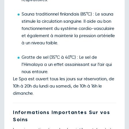
Novembre 2026
Retour le Lun. 02 nov. 26
Dim.
80€
/pers
Sauna traditionnel finlandais (85°C) : Le sauna
01
nov.
stimule la circulation sanguine. Il aide au bon
Retour le Mar. 03 nov. 26
Lun.
80€
/pers
fonctionnement du système cardio-vasculaire
02
nov.
et également à maintenir la pression artérielle
Retour le Mer. 04 nov. 26
Mar.
80€
/pers
à un niveau faible.
03
nov.
Retour le Jeu. 05 nov. 26
Mer.
80€
/pers
Grotte de sel (35°C à 40°C) : Le sel de
04
nov.
l’Himalaya a un effet assainissant sur l’air qui
Retour le Ven. 06 nov. 26
Jeu.
80€
/pers
nous entoure.
05
nov.
Le Spa est ouvert tous les jours sur réservation, de
Retour le Sam. 07 nov. 26
Ven.
80€
/pers
10h à 20h du lundi au samedi, de 10h à 16h le
06
nov.
dimanche.
Retour le Dim. 08 nov. 26
Sam.
80€
/pers
07
nov.
Retour le Lun. 09 nov. 26
Informations Importantes Sur vos
Dim.
80€
/pers
08
Soins
nov.
Retour le Mar. 10 nov. 26
Lun.
80€
/pers