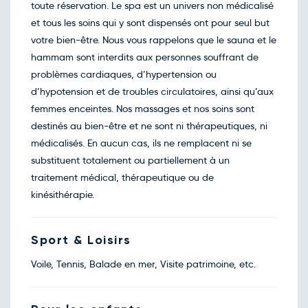
déc.
toute réservation. Le spa est un univers non médicalisé
Retour le Lun. 07 déc. 26
Dim.
et tous les soins qui y sont dispensés ont pour seul but
80€
/pers
06
déc.
votre bien-être. Nous vous rappelons que le sauna et le
Retour le Mar. 08 déc. 26
Lun.
hammam sont interdits aux personnes souffrant de
80€
/pers
07
déc.
problèmes cardiaques, d’hypertension ou
Retour le Mer. 09 déc. 26
Mar.
d’hypotension et de troubles circulatoires, ainsi qu’aux
80€
/pers
08
déc.
femmes enceintes. Nos massages et nos soins sont
Retour le Jeu. 10 déc. 26
Mer.
destinés au bien-être et ne sont ni thérapeutiques, ni
80€
/pers
09
déc.
médicalisés. En aucun cas, ils ne remplacent ni se
Retour le Ven. 11 déc. 26
Jeu.
substituent totalement ou partiellement à un
80€
/pers
10
déc.
traitement médical, thérapeutique ou de
Retour le Sam. 12 déc. 26
Ven.
kinésithérapie.
80€
/pers
11
déc.
Retour le Dim. 13 déc. 26
Sam.
80€
/pers
12
Sport & Loisirs
déc.
Retour le Lun. 14 déc. 26
Dim.
80€
/pers
Voile, Tennis, Balade en mer, Visite patrimoine, etc.
13
déc.
Retour le Mar. 15 déc. 26
Lun.
80€
/pers
14