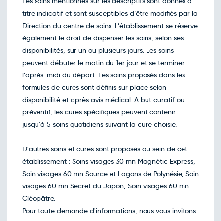
Les soins mentionnés sur les descriptifs sont donnés à
09
nov.
titre indicatif et sont susceptibles d’être modifiés par la
Retour le Mer. 11 nov. 26
Mar.
80€
/pers
Direction du centre de soins. L’établissement se réserve
10
nov.
également le droit de dispenser les soins, selon ses
Retour le Jeu. 12 nov. 26
Mer.
80€
/pers
disponibilités, sur un ou plusieurs jours. Les soins
11
nov.
peuvent débuter le matin du 1er jour et se terminer
Retour le Ven. 13 nov. 26
Jeu.
80€
/pers
l’après-midi du départ. Les soins proposés dans les
12
nov.
formules de cures sont définis sur place selon
Retour le Sam. 14 nov. 26
Ven.
80€
/pers
disponibilité et après avis médical. A but curatif ou
13
nov.
préventif, les cures spécifiques peuvent contenir
Retour le Dim. 15 nov. 26
Sam.
80€
/pers
jusqu'à 5 soins quotidiens suivant la cure choisie.
14
nov.
Retour le Lun. 16 nov. 26
Dim.
80€
/pers
D'autres soins et cures sont proposés au sein de cet
15
nov.
établissement : Soins visages 30 mn Magnétic Express,
Retour le Mar. 17 nov. 26
Lun.
80€
/pers
Soin visages 60 mn Source et Lagons de Polynésie, Soin
16
nov.
visages 60 mn Secret du Japon, Soin visages 60 mn
Retour le Mer. 18 nov. 26
Mar.
80€
/pers
Cléopâtre.
17
nov.
Pour toute demande d'informations, nous vous invitons
Retour le Jeu. 19 nov. 26
Mer.