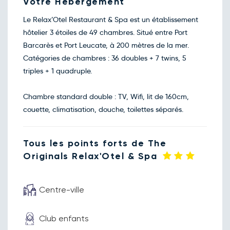
Votre Hébergement
Retour le Lun. 28 sept. 26
Dim.
80€
/pers
27
Le Relax’Otel Restaurant & Spa est un établissement
sept.
hôtelier 3 étoiles de 49 chambres. Situé entre Port
Retour le Mar. 29 sept. 26
Lun.
80€
/pers
28
Barcarès et Port Leucate, à 200 mètres de la mer.
sept.
Catégories de chambres : 36 doubles + 7 twins, 5
Retour le Mer. 30 sept. 26
Mar.
80€
/pers
29
triples + 1 quadruple.
sept.
Retour le Jeu. 01 oct. 26
Mer.
80€
/pers
30
Chambre standard double : TV, Wifi, lit de 160cm,
sept.
couette, climatisation, douche, toilettes séparés.
Octobre 2026
Retour le Ven. 02 oct. 26
Jeu.
80€
/pers
01
Tous les points forts de The
oct.
Retour le Sam. 03 oct. 26
Originals Relax'Otel & Spa
Ven.
80€
/pers
02
oct.
Retour le Dim. 04 oct. 26
Sam.
80€
/pers
03
Centre-ville
oct.
Retour le Lun. 05 oct. 26
Dim.
80€
/pers
04
Club enfants
oct.
Retour le Mar. 06 oct. 26