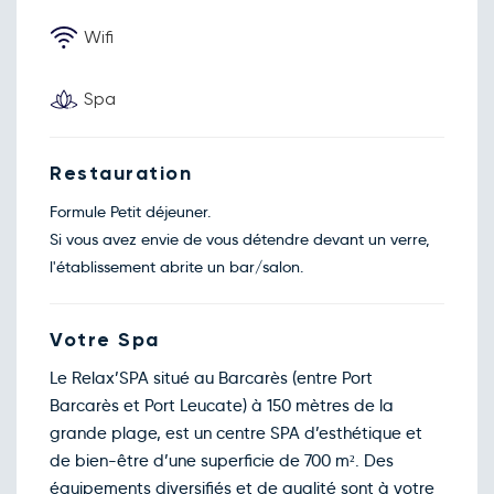
Lun.
80€
/pers
05
oct.
Wifi
Retour le Mer. 07 oct. 26
Mar.
80€
/pers
06
oct.
Spa
Retour le Jeu. 08 oct. 26
Mer.
80€
/pers
07
oct.
Retour le Ven. 09 oct. 26
Jeu.
Restauration
80€
/pers
08
oct.
Formule Petit déjeuner.
Retour le Sam. 10 oct. 26
Ven.
80€
/pers
Si vous avez envie de vous détendre devant un verre,
09
oct.
l'établissement abrite un bar/salon.
Retour le Dim. 11 oct. 26
Sam.
80€
/pers
10
oct.
Retour le Lun. 12 oct. 26
Dim.
Votre Spa
80€
/pers
11
oct.
Le Relax’SPA situé au Barcarès (entre Port
Retour le Mar. 13 oct. 26
Lun.
80€
/pers
12
Barcarès et Port Leucate) à 150 mètres de la
oct.
grande plage, est un centre SPA d’esthétique et
Retour le Mer. 14 oct. 26
Mar.
80€
/pers
13
de bien-être d’une superficie de 700 m². Des
oct.
équipements diversifiés et de qualité sont à votre
Retour le Jeu. 15 oct. 26