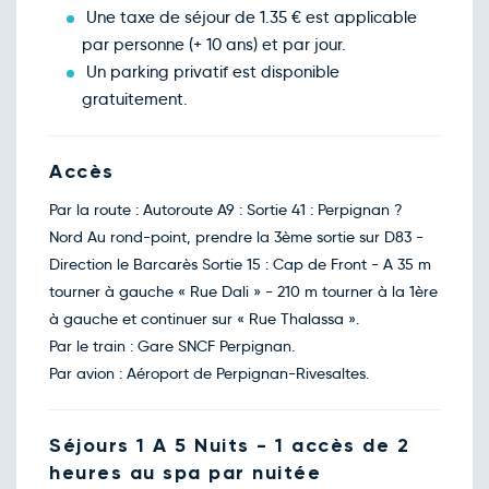
déc.
Une taxe de séjour de 1.35 € est applicable
Retour le Ven. 25 déc. 26
Jeu.
80€
/pers
par personne (+ 10 ans) et par jour.
24
déc.
Un parking privatif est disponible
Retour le Sam. 26 déc. 26
Ven.
80€
/pers
gratuitement.
25
déc.
Retour le Dim. 27 déc. 26
Sam.
80€
/pers
26
Accès
déc.
Retour le Lun. 28 déc. 26
Dim.
80€
/pers
Par la route : Autoroute A9 : Sortie 41 : Perpignan ?
27
déc.
Nord Au rond-point, prendre la 3ème sortie sur D83 -
Retour le Mar. 29 déc. 26
Lun.
80€
/pers
Direction le Barcarès Sortie 15 : Cap de Front - A 35 m
28
déc.
tourner à gauche « Rue Dali » - 210 m tourner à la 1ère
Retour le Mer. 30 déc. 26
Mar.
80€
/pers
à gauche et continuer sur « Rue Thalassa ».
29
déc.
Par le train : Gare SNCF Perpignan.
Retour le Jeu. 31 déc. 26
Mer.
80€
/pers
Par avion : Aéroport de Perpignan-Rivesaltes.
30
déc.
Retour le Ven. 01 janv. 26
Jeu.
80€
/pers
31
Séjours 1 A 5 Nuits - 1 accès de 2
déc.
heures au spa par nuitée