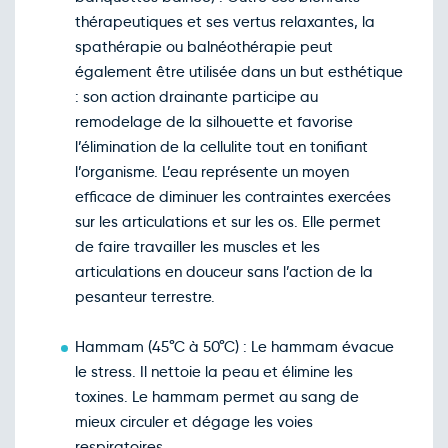
Retour le Sam. 24 oct. 26
Ven.
80€
/pers
23
thérapeutiques et ses vertus relaxantes, la
oct.
spathérapie ou balnéothérapie peut
Retour le Dim. 25 oct. 26
Sam.
80€
/pers
24
également être utilisée dans un but esthétique
oct.
: son action drainante participe au
Retour le Lun. 26 oct. 26
Dim.
80€
/pers
25
remodelage de la silhouette et favorise
oct.
l’élimination de la cellulite tout en tonifiant
Retour le Mar. 27 oct. 26
Lun.
80€
/pers
26
l’organisme. L’eau représente un moyen
oct.
efficace de diminuer les contraintes exercées
Retour le Mer. 28 oct. 26
Mar.
80€
/pers
27
sur les articulations et sur les os. Elle permet
oct.
de faire travailler les muscles et les
Retour le Jeu. 29 oct. 26
Mer.
80€
/pers
28
articulations en douceur sans l’action de la
oct.
pesanteur terrestre.
Retour le Ven. 30 oct. 26
Jeu.
80€
/pers
29
oct.
Hammam (45°C à 50°C) : Le hammam évacue
Retour le Sam. 31 oct. 26
Ven.
80€
/pers
30
le stress. Il nettoie la peau et élimine les
oct.
toxines. Le hammam permet au sang de
Retour le Dim. 01 nov. 26
Sam.
80€
/pers
31
mieux circuler et dégage les voies
oct.
respiratoires.