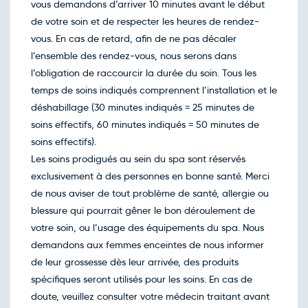
80€
/pers
vous demandons d’arriver 10 minutes avant le début
27
nov.
de votre soin et de respecter les heures de rendez-
Retour le Dim. 29 nov. 26
Sam.
80€
/pers
vous. En cas de retard, afin de ne pas décaler
28
nov.
l’ensemble des rendez-vous, nous serons dans
Retour le Lun. 30 nov. 26
Dim.
80€
/pers
l’obligation de raccourcir la durée du soin. Tous les
29
nov.
temps de soins indiqués comprennent l’installation et le
Retour le Mar. 01 déc. 26
Lun.
80€
/pers
déshabillage (30 minutes indiqués = 25 minutes de
30
nov.
soins effectifs, 60 minutes indiqués = 50 minutes de
Décembre 2026
soins effectifs).
Retour le Mer. 02 déc. 26
Mar.
Les soins prodigués au sein du spa sont réservés
80€
/pers
01
déc.
exclusivement à des personnes en bonne santé. Merci
Retour le Jeu. 03 déc. 26
Mer.
de nous aviser de tout problème de santé, allergie ou
80€
/pers
02
déc.
blessure qui pourrait gêner le bon déroulement de
Retour le Ven. 04 déc. 26
Jeu.
votre soin, ou l’usage des équipements du spa. Nous
80€
/pers
03
déc.
demandons aux femmes enceintes de nous informer
Retour le Sam. 05 déc. 26
Ven.
de leur grossesse dès leur arrivée, des produits
80€
/pers
04
déc.
spécifiques seront utilisés pour les soins. En cas de
Retour le Dim. 06 déc. 26
Sam.
doute, veuillez consulter votre médecin traitant avant
80€
/pers
05