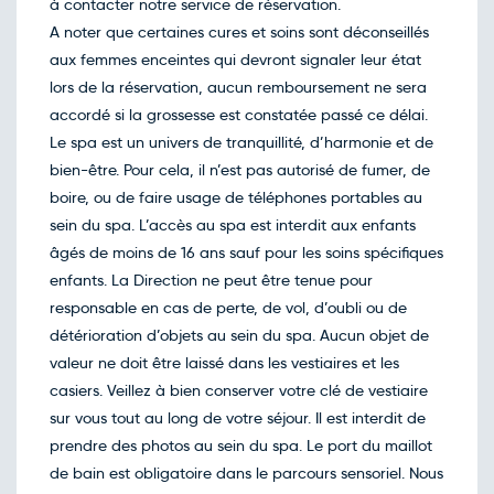
80€
/pers
à contacter notre service de réservation.
18
nov.
A noter que certaines cures et soins sont déconseillés
Retour le Ven. 20 nov. 26
Jeu.
80€
/pers
aux femmes enceintes qui devront signaler leur état
19
nov.
lors de la réservation, aucun remboursement ne sera
Retour le Sam. 21 nov. 26
Ven.
80€
/pers
accordé si la grossesse est constatée passé ce délai.
20
nov.
Le spa est un univers de tranquillité, d’harmonie et de
Retour le Dim. 22 nov. 26
Sam.
80€
/pers
bien-être. Pour cela, il n’est pas autorisé de fumer, de
21
nov.
boire, ou de faire usage de téléphones portables au
Retour le Lun. 23 nov. 26
Dim.
80€
/pers
sein du spa. L’accès au spa est interdit aux enfants
22
nov.
âgés de moins de 16 ans sauf pour les soins spécifiques
Retour le Mar. 24 nov. 26
Lun.
80€
/pers
enfants. La Direction ne peut être tenue pour
23
nov.
responsable en cas de perte, de vol, d’oubli ou de
Retour le Mer. 25 nov. 26
Mar.
80€
/pers
détérioration d’objets au sein du spa. Aucun objet de
24
nov.
valeur ne doit être laissé dans les vestiaires et les
Retour le Jeu. 26 nov. 26
Mer.
80€
/pers
casiers. Veillez à bien conserver votre clé de vestiaire
25
nov.
sur vous tout au long de votre séjour. Il est interdit de
Retour le Ven. 27 nov. 26
Jeu.
80€
/pers
prendre des photos au sein du spa. Le port du maillot
26
nov.
de bain est obligatoire dans le parcours sensoriel. Nous
Retour le Sam. 28 nov. 26
Ven.