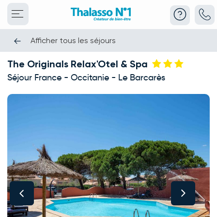
Afficher tous les séjours
The Originals Relax'Otel & Spa
Séjour France - Occitanie - Le Barcarès
This carousel shows one large product image at a time. Use the