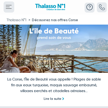
Thalasso N°1
>
Découvrez nos offres Corse
La Corse, l'Île de Beauté vous appelle ! Plages de sable
fin aux eaux turquoise, maquis sauvage embaumé,
villages perchés et citadelles génoises…
La Corse est un condensé de merveilles. Randonnez sur
Lire la suite
le mythique GR20, plongez dans des criques cristallines,