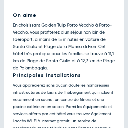
oct.
Retour le Sam. 24 oct. 26
Jeu.
3469€
/pers
22
On aime
oct.
Novembre 2026
En choisissant Golden Tulip Porto Vecchio à Porto-
Retour le Ven. 20 nov. 26
Mer.
3450€
/pers
Vecchio, vous profiterez d'un séjour non loin de
18
nov.
l'aéroport, à moins de 15 minutes en voiture de
Retour le Ven. 27 nov. 26
Mer.
3450€
/pers
Santa Giulia et Plage de la Marina di Fiori. Cet
25
nov.
hôtel très pratique pour les familles se trouve à 11,1
Décembre 2026
km de Plage de Santa Giulia et à 12,3 km de Plage
Retour le Sam. 19 déc. 26
de Palombaggia.
Jeu.
3440€
/pers
17
Principales Installations
déc.
Retour le Sam. 26 déc. 26
Jeu.
3510€
/pers
Vous apprécierez sans aucun doute les nombreuses
24
déc.
infrastructures de loisirs de l'hébergement qui incluent
Février 2027
notamment un sauna, un centre de fitness et une
Retour le Sam. 13 févr. 27
Jeu.
piscine extérieure en saison. Parmi les équipements et
3367€
/pers
11
févr.
services offerts par cet hôtel vous trouvez également
Retour le Sam. 20 févr. 27
Jeu.
l'accès Wi-Fi à Internet gratuit, un service de
3369€
/pers
18
févr.