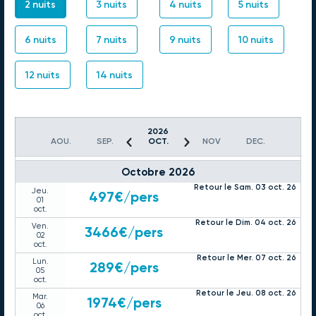
25
2 nuits
3 nuits
4 nuits
5 nuits
sept.
Retour le Lun. 28 sept. 26
Sam.
3132€
/pers
26
6 nuits
7 nuits
9 nuits
10 nuits
sept.
Retour le Mer. 30 sept. 26
Lun.
320€
/pers
28
12 nuits
14 nuits
sept.
Retour le Jeu. 01 oct. 26
Mar.
2023€
/pers
29
sept.
Retour le Ven. 02 oct. 26
2026
Mer.
376€
/pers
AOU.
SEP.
OCT.
NOV
DEC.
30
sept.
Octobre 2026
Retour le Sam. 03 oct. 26
Jeu.
497€
/pers
01
oct.
Retour le Dim. 04 oct. 26
Ven.
3466€
/pers
02
oct.
Retour le Mer. 07 oct. 26
Lun.
289€
/pers
05
oct.
Retour le Jeu. 08 oct. 26
Mar.
1974€
/pers
06
oct.