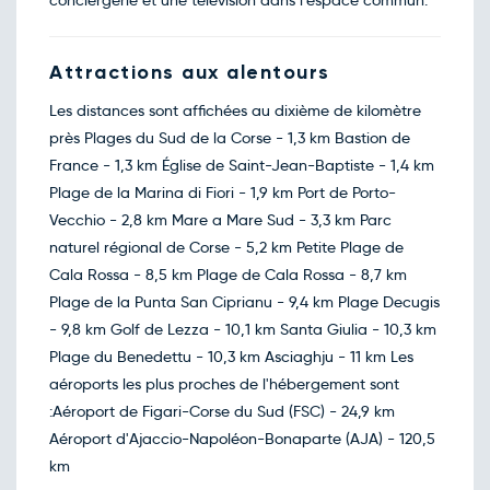
conciergerie et une télévision dans l'espace commun.
Mars 2027
Retour le Sam. 27 mars 27
Jeu.
3405€
/pers
Attractions aux alentours
25
mars
Les distances sont affichées au dixième de kilomètre
près Plages du Sud de la Corse - 1,3 km Bastion de
France - 1,3 km Église de Saint-Jean-Baptiste - 1,4 km
Plage de la Marina di Fiori - 1,9 km Port de Porto-
Vecchio - 2,8 km Mare a Mare Sud - 3,3 km Parc
naturel régional de Corse - 5,2 km Petite Plage de
Cala Rossa - 8,5 km Plage de Cala Rossa - 8,7 km
Plage de la Punta San Ciprianu - 9,4 km Plage Decugis
- 9,8 km Golf de Lezza - 10,1 km Santa Giulia - 10,3 km
Plage du Benedettu - 10,3 km Asciaghju - 11 km Les
aéroports les plus proches de l'hébergement sont
:Aéroport de Figari-Corse du Sud (FSC) - 24,9 km
Aéroport d'Ajaccio-Napoléon-Bonaparte (AJA) - 120,5
km