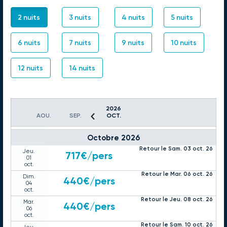
Retour le Mar. 22 sept. 26
Dim.
768€
/pers
20
2 nuits
3 nuits
4 nuits
5 nuits
sept.
Retour le Jeu. 24 sept. 26
Mar.
681€
/pers
22
6 nuits
7 nuits
9 nuits
10 nuits
sept.
Retour le Sam. 26 sept. 26
Jeu.
717€
/pers
24
12 nuits
14 nuits
sept.
Retour le Mar. 29 sept. 26
Dim.
597€
/pers
27
sept.
Retour le Jeu. 01 oct. 26
2026
Mar.
550€
/pers
AOU.
SEP.
OCT.
29
sept.
Octobre 2026
Retour le Sam. 03 oct. 26
Jeu.
717€
/pers
01
oct.
Retour le Mar. 06 oct. 26
Dim.
440€
/pers
04
oct.
Retour le Jeu. 08 oct. 26
Mar.
440€
/pers
06
oct.
Retour le Sam. 10 oct. 26