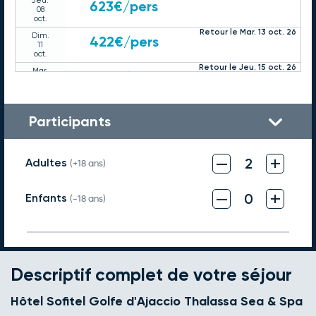
Jeu.
623€
/pers
08
oct.
Retour le Mar. 13 oct. 26
Dim.
422€
/pers
11
oct.
Retour le Jeu. 15 oct. 26
Mar.
377€
/pers
13
oct.
Retour le Mar. 20 oct. 26
Dim.
384€
/pers
18
Participants
oct.
–
+
2
Adultes
(+18 ans)
–
+
0
Enfants
(-18 ans)
Descriptif complet de votre séjour
Hôtel Sofitel Golfe d'Ajaccio Thalassa Sea & Spa