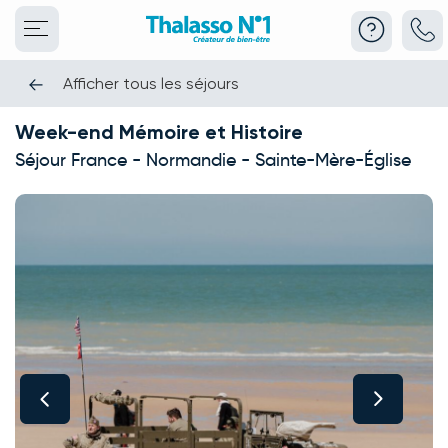
Afficher tous les séjours
Week-end Mémoire et Histoire
Séjour France - Normandie - Sainte-Mère-Église
This carousel shows one large product image at a time. Use the