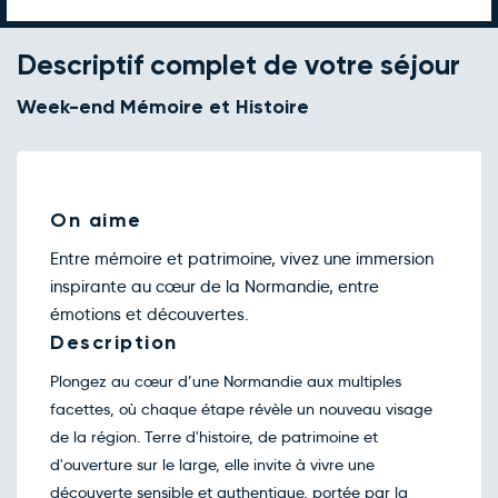
760€
/pers
04
sept.
Retour le Mer. 09 sept. 26
Mar.
760€
/pers
Descriptif complet de votre séjour
08
sept.
Retour le Dim. 13 sept. 26
Week-end Mémoire et Histoire
Sam.
760€
/pers
12
sept.
Retour le Jeu. 17 sept. 26
Mer.
760€
/pers
16
sept.
Retour le Sam. 19 sept. 26
On aime
Ven.
760€
/pers
18
sept.
Entre mémoire et patrimoine, vivez une immersion
Retour le Ven. 25 sept. 26
Jeu.
760€
/pers
inspirante au cœur de la Normandie, entre
24
sept.
émotions et découvertes.
Retour le Dim. 27 sept. 26
Sam.
760€
/pers
Description
26
sept.
Plongez au cœur d’une Normandie aux multiples
facettes, où chaque étape révèle un nouveau visage
de la région. Terre d'histoire, de patrimoine et
d'ouverture sur le large, elle invite à vivre une
découverte sensible et authentique, portée par la