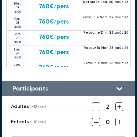
Retour le Jeu. 20 août 26
Mer.
760€
/pers
19
août
Retour le Sam. 22 août 26
Ven.
760€
/pers
21
août
Retour le Dim. 23 août 26
Sam.
760€
/pers
22
août
Retour le Mar. 25 août 26
Lun.
760€
/pers
24
août
Retour le Ven. 28 août 26
Jeu.
760€
/pers
27
août
Retour le Sam. 29 août 26
Ven.
760€
/pers
28
Participants
août
Retour le Dim. 30 août 26
Sam.
760€
/pers
29
août
–
+
2
Adultes
(+18 ans)
Retour le Lun. 31 août 26
Dim.
760€
/pers
30
août
–
+
0
Enfants
(-18 ans)
Septembre 2026
Retour le Sam. 05 sept. 26
Ven.