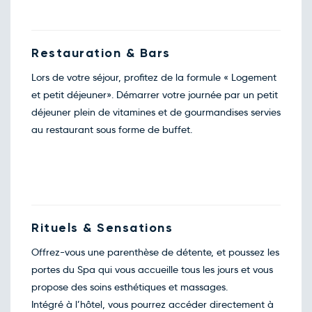
Retour le Mar. 29 déc. 26
Lun.
67€
/pers
28
déc.
Retour le Mer. 30 déc. 26
Mar.
Restauration & Bars
67€
/pers
29
déc.
Lors de votre séjour, profitez de la formule « Logement
Retour le Jeu. 31 déc. 26
Mer.
67€
/pers
30
et petit déjeuner». Démarrer votre journée par un petit
déc.
déjeuner plein de vitamines et de gourmandises servies
Retour le Ven. 01 janv. 26
Jeu.
119€
/pers
31
au restaurant sous forme de buffet.
déc.
Rituels & Sensations
Offrez-vous une parenthèse de détente, et poussez les
portes du Spa qui vous accueille tous les jours et vous
propose des soins esthétiques et massages.
Intégré à l’hôtel, vous pourrez accéder directement à