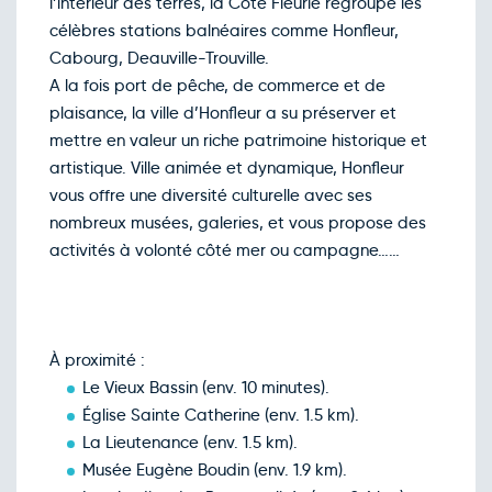
l’intérieur des terres, la Côte Fleurie regroupe les
Retour le Mer. 02 déc. 26
Mar.
59€
/pers
célèbres stations balnéaires comme Honfleur,
01
déc.
Cabourg, Deauville-Trouville.
Retour le Jeu. 03 déc. 26
Mer.
59€
/pers
A la fois port de pêche, de commerce et de
02
déc.
plaisance, la ville d’Honfleur a su préserver et
Retour le Ven. 04 déc. 26
Jeu.
59€
/pers
mettre en valeur un riche patrimoine historique et
03
déc.
artistique. Ville animée et dynamique, Honfleur
Retour le Sam. 05 déc. 26
Ven.
74€
/pers
vous offre une diversité culturelle avec ses
04
déc.
nombreux musées, galeries, et vous propose des
Retour le Dim. 06 déc. 26
Sam.
84€
/pers
activités à volonté côté mer ou campagne……
05
déc.
Retour le Lun. 07 déc. 26
Dim.
59€
/pers
06
déc.
Retour le Mar. 08 déc. 26
Lun.
59€
/pers
À proximité :
07
déc.
Le Vieux Bassin (env. 10 minutes).
Retour le Mer. 09 déc. 26
Mar.
59€
/pers
08
Église Sainte Catherine (env. 1.5 km).
déc.
La Lieutenance (env. 1.5 km).
Retour le Jeu. 10 déc. 26
Mer.
59€
/pers
09
Musée Eugène Boudin (env. 1.9 km).
déc.