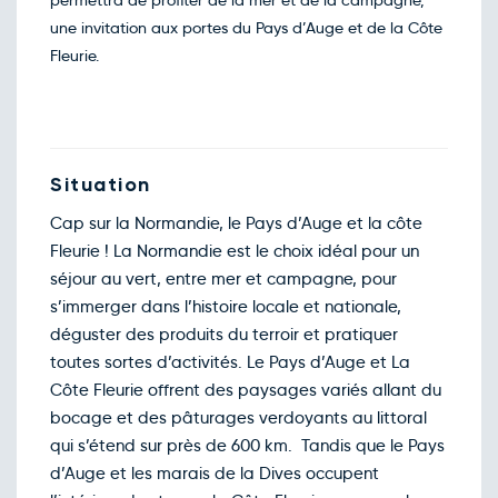
permettra de profiter de la mer et de la campagne,
nov.
une invitation aux portes du Pays d’Auge et de la Côte
Retour le Mar. 24 nov. 26
Lun.
59€
/pers
23
Fleurie.
nov.
Retour le Mer. 25 nov. 26
Mar.
59€
/pers
24
nov.
Retour le Jeu. 26 nov. 26
Mer.
59€
/pers
25
nov.
Situation
Retour le Ven. 27 nov. 26
Jeu.
59€
/pers
26
Cap sur la Normandie, le Pays d’Auge et la côte
nov.
Fleurie ! La Normandie est le choix idéal pour un
Retour le Sam. 28 nov. 26
Ven.
74€
/pers
27
séjour au vert, entre mer et campagne, pour
nov.
s’immerger dans l’histoire locale et nationale,
Retour le Dim. 29 nov. 26
Sam.
84€
/pers
28
déguster des produits du terroir et pratiquer
nov.
toutes sortes d’activités. Le Pays d’Auge et La
Retour le Lun. 30 nov. 26
Dim.
67€
/pers
29
Côte Fleurie offrent des paysages variés allant du
nov.
bocage et des pâturages verdoyants au littoral
Retour le Mar. 01 déc. 26
Lun.
59€
/pers
30
qui s’étend sur près de 600 km. Tandis que le Pays
nov.
d’Auge et les marais de la Dives occupent
Décembre 2026