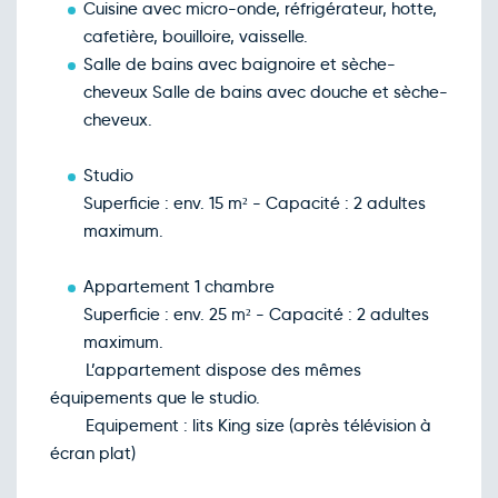
Cuisine avec micro-onde, réfrigérateur, hotte,
Retour le Dim. 20 déc. 26
Sam.
84€
/pers
19
cafetière, bouilloire, vaisselle.
déc.
Salle de bains avec baignoire et sèche-
Retour le Lun. 21 déc. 26
Dim.
67€
/pers
20
cheveux Salle de bains avec douche et sèche-
déc.
cheveux.
Retour le Mar. 22 déc. 26
Lun.
67€
/pers
21
déc.
Studio
Retour le Mer. 23 déc. 26
Mar.
67€
/pers
22
Superficie : env. 15 m² - Capacité : 2 adultes
déc.
maximum.
Retour le Jeu. 24 déc. 26
Mer.
67€
/pers
23
déc.
Appartement 1 chambre
Retour le Ven. 25 déc. 26
Jeu.
74€
/pers
24
Superficie : env. 25 m² - Capacité : 2 adultes
déc.
maximum.
Retour le Sam. 26 déc. 26
Ven.
84€
/pers
25
L’appartement dispose des mêmes
déc.
équipements que le studio.
Retour le Dim. 27 déc. 26
Sam.
84€
/pers
26
Equipement : lits King size (après télévision à
déc.
écran plat)
Retour le Lun. 28 déc. 26
Dim.
67€
/pers
27
déc.