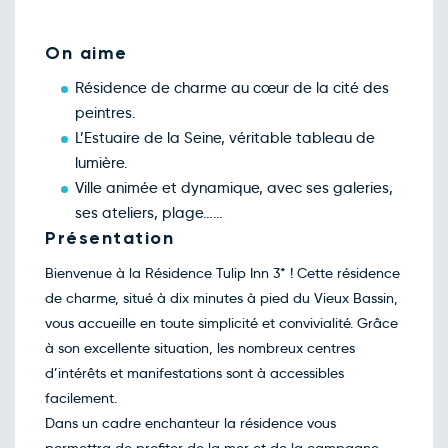
nov.
Retour le Dim. 15 nov. 26
Sam.
84€
/pers
14
On aime
nov.
Retour le Lun. 16 nov. 26
Dim.
59€
/pers
Résidence de charme au cœur de la cité des
15
nov.
peintres.
Retour le Mar. 17 nov. 26
Lun.
59€
/pers
L’Estuaire de la Seine, véritable tableau de
16
nov.
lumière.
Retour le Mer. 18 nov. 26
Mar.
59€
/pers
Ville animée et dynamique, avec ses galeries,
17
nov.
ses ateliers, plage……
Retour le Jeu. 19 nov. 26
Mer.
59€
/pers
Présentation
18
nov.
Bienvenue à la Résidence Tulip Inn 3* ! Cette résidence
Retour le Ven. 20 nov. 26
Jeu.
59€
/pers
19
de charme, situé à dix minutes à pied du Vieux Bassin,
nov.
vous accueille en toute simplicité et convivialité. Grâce
Retour le Sam. 21 nov. 26
Ven.
74€
/pers
20
à son excellente situation, les nombreux centres
nov.
d’intérêts et manifestations sont à accessibles
Retour le Dim. 22 nov. 26
Sam.
84€
/pers
21
facilement.
nov.
Dans un cadre enchanteur la résidence vous
Retour le Lun. 23 nov. 26
Dim.
59€
/pers
22