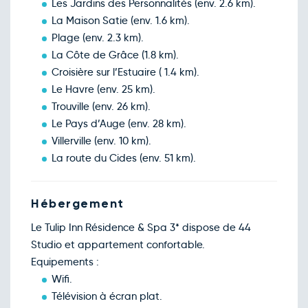
Les Jardins des Personnalités (env. 2.6 km).
Retour le Ven. 11 déc. 26
Jeu.
59€
/pers
10
La Maison Satie (env. 1.6 km).
déc.
Plage (env. 2.3 km).
Retour le Sam. 12 déc. 26
Ven.
74€
/pers
11
La Côte de Grâce (1.8 km).
déc.
Croisière sur l’Estuaire ( 1.4 km).
Retour le Dim. 13 déc. 26
Sam.
84€
/pers
12
Le Havre (env. 25 km).
déc.
Trouville (env. 26 km).
Retour le Lun. 14 déc. 26
Dim.
67€
/pers
13
Le Pays d’Auge (env. 28 km).
déc.
Villerville (env. 10 km).
Retour le Mar. 15 déc. 26
Lun.
67€
/pers
14
La route du Cides (env. 51 km).
déc.
Retour le Mer. 16 déc. 26
Mar.
67€
/pers
15
déc.
Hébergement
Retour le Jeu. 17 déc. 26
Mer.
67€
/pers
16
Le Tulip Inn Résidence & Spa 3* dispose de 44
déc.
Studio et appartement confortable.
Retour le Ven. 18 déc. 26
Jeu.
67€
/pers
17
Equipements :
déc.
Wifi.
Retour le Sam. 19 déc. 26
Ven.
74€
/pers
18
Télévision à écran plat.
déc.