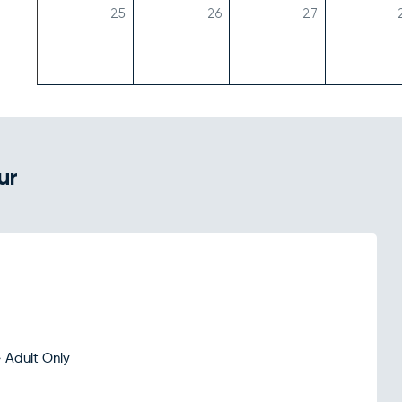
25
26
27
ur
» Adult Only