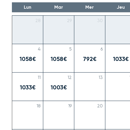
Lun
Mar
Mer
Jeu
28
29
30
4
5
6
1058€
1058€
792€
1033€
11
12
13
1033€
1003€
18
19
20