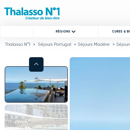
RÉGIONS
CURES & B
Thalasso N°1
Séjours Portugal
Séjours Madère
Séjour
>
>
>
Previous
This carousel shows one large 
This carousel contains a column of small thumbnails. Selecting a