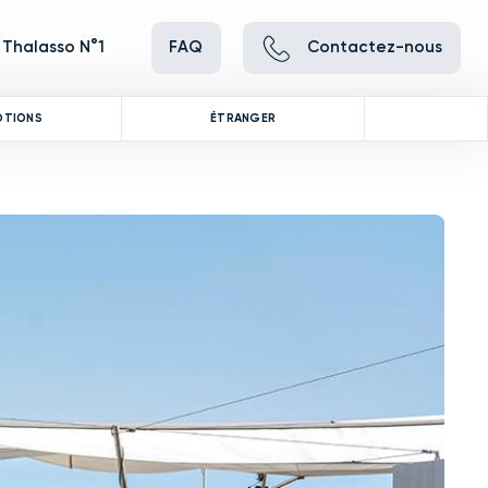
 Thalasso N°1
FAQ
Contactez-nous
OTIONS
ÉTRANGER
ve between images, or use the preceding thumbnails carousel to se
 Use the Previous and Next buttons to cycle through all the thumbna