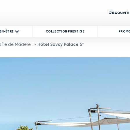
Découvrir
IEN-ÊTRE
COLLECTION PRESTIGE
PROM
s Île de Madère
Hôtel Savoy Palace 5*
>
product image at a time. Use the Previous and Next buttons to mo
 thumbnail will change the main image in the carousel that follows.