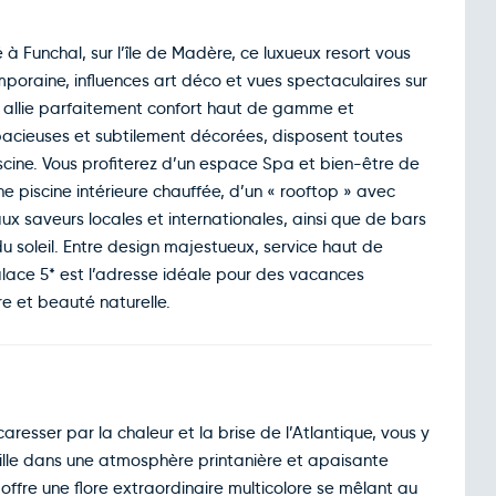
à Funchal, sur l’île de Madère, ce luxueux resort vous
oraine, influences art déco et vues spectaculaires sur
l allie parfaitement confort haut de gamme et
pacieuses et subtilement décorées, disposent toutes
scine. Vous profiterez d’un espace Spa et bien-être de
ne piscine intérieure chauffée, d’un « rooftop » avec
x saveurs locales et internationales, ainsi que de bars
u soleil. Entre design majestueux, service haut de
ace 5* est l’adresse idéale pour des vacances
re et beauté naturelle.
aresser par la chaleur et la brise de l’Atlantique, vous y
ueille dans une atmosphère printanière et apaisante
s offre une flore extraordinaire multicolore se mêlant au