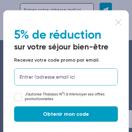
5% de réduction
sur votre séjour bien-être
Recevez votre code promo par email.
A propos de Thalasso N°1
J’autorise Thalasso N°1 à m’envoyer ses offres
Qui sommes-nous ?
promotionnelles
Mentions légales
Obtenir mon code
Conditions de ventes
Protection des données