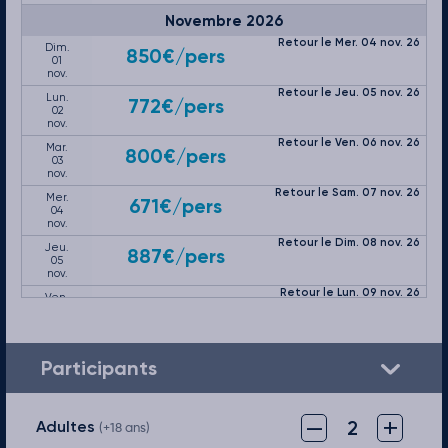
Novembre 2026
Retour le Mer. 04 nov. 26
Dim.
850€
/pers
01
nov.
Retour le Jeu. 05 nov. 26
Lun.
772€
/pers
02
nov.
Retour le Ven. 06 nov. 26
Mar.
800€
/pers
03
nov.
Retour le Sam. 07 nov. 26
Mer.
671€
/pers
04
nov.
Retour le Dim. 08 nov. 26
Jeu.
887€
/pers
05
nov.
Retour le Lun. 09 nov. 26
Ven.
772€
/pers
06
nov.
Retour le Mar. 10 nov. 26
Sam.
772€
/pers
07
Participants
nov.
Retour le Mer. 11 nov. 26
Dim.
1151€
/pers
08
–
+
2
Adultes
nov.
(+18 ans)
Retour le Jeu. 12 nov. 26
Lun.