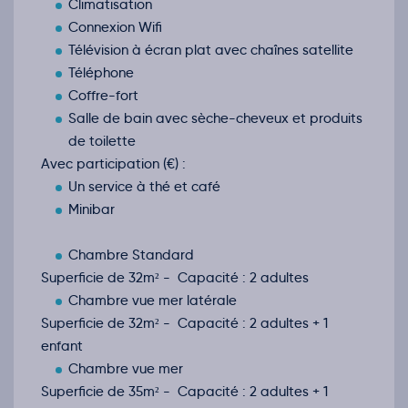
Climatisation
déc.
Connexion Wifi
Retour le Mer. 09 déc. 26
Dim.
892€
/pers
06
Télévision à écran plat avec chaînes satellite
déc.
Téléphone
Retour le Jeu. 10 déc. 26
Lun.
814€
/pers
07
Coffre-fort
déc.
Salle de bain avec sèche-cheveux et produits
Retour le Ven. 11 déc. 26
Mar.
842€
/pers
08
de toilette
déc.
Avec participation (€) :
Retour le Sam. 12 déc. 26
Mer.
772€
/pers
09
Un service à thé et café
déc.
Minibar
Retour le Dim. 13 déc. 26
Jeu.
772€
/pers
10
déc.
Chambre Standard
Retour le Lun. 14 déc. 26
Ven.
772€
/pers
11
Superficie de 32m² - Capacité : 2 adultes
déc.
Chambre vue mer latérale
Retour le Mar. 15 déc. 26
Sam.
772€
/pers
12
Superficie de 32m² - Capacité : 2 adultes + 1
déc.
enfant
Retour le Mer. 16 déc. 26
Dim.
784€
/pers
13
Chambre vue mer
déc.
Superficie de 35m² - Capacité : 2 adultes + 1
Retour le Jeu. 17 déc. 26
Lun.
784€
/pers