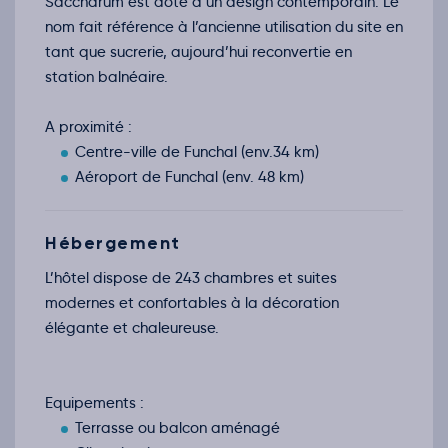
Saccharum est doté d’un design contemporain. Le
Ven.
814€
/pers
27
nom fait référence à l’ancienne utilisation du site en
nov.
Retour le Mar. 01 déc. 26
tant que sucrerie, aujourd’hui reconvertie en
Sam.
814€
/pers
28
station balnéaire.
nov.
Retour le Mer. 02 déc. 26
Dim.
814€
/pers
29
A proximité :
nov.
Retour le Jeu. 03 déc. 26
Centre-ville de Funchal (env.34 km)
Lun.
772€
/pers
30
Aéroport de Funchal (env. 48 km)
nov.
Décembre 2026
Retour le Ven. 04 déc. 26
Mar.
842€
/pers
Hébergement
01
déc.
L’hôtel dispose de 243 chambres et suites
Retour le Sam. 05 déc. 26
Mer.
814€
/pers
02
modernes et confortables à la décoration
déc.
élégante et chaleureuse.
Retour le Dim. 06 déc. 26
Jeu.
2548€
/pers
03
déc.
Retour le Lun. 07 déc. 26
Ven.
814€
/pers
04
Equipements :
déc.
Terrasse ou balcon aménagé
Retour le Mar. 08 déc. 26
Sam.
814€
/pers
05