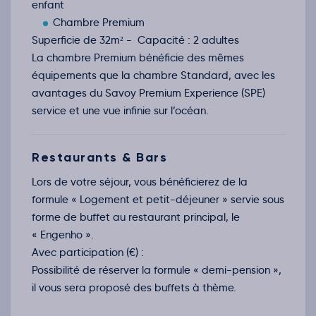
14
enfant
déc.
Chambre Premium
Retour le Ven. 18 déc. 26
Mar.
1084€
/pers
15
Superficie de 32m² - Capacité : 2 adultes
déc.
La chambre Premium bénéficie des mêmes
Retour le Sam. 19 déc. 26
Mer.
1156€
/pers
16
équipements que la chambre Standard, avec les
déc.
avantages du Savoy Premium Experience (SPE)
Janvier 2027
service et une vue infinie sur l’océan.
Retour le Mer. 06 janv. 27
Dim.
1401€
/pers
03
janv.
Retour le Jeu. 07 janv. 27
Restaurants & Bars
Lun.
1056€
/pers
04
janv.
Lors de votre séjour, vous bénéficierez de la
Retour le Ven. 08 janv. 27
Mar.
1084€
/pers
formule « Logement et petit-déjeuner » servie sous
05
janv.
forme de buffet au restaurant principal, le
Retour le Sam. 09 janv. 27
Mer.
1119€
/pers
« Engenho ».
06
janv.
Avec participation (€) :
Retour le Dim. 10 janv. 27
Jeu.
1031€
/pers
Possibilité de réserver la formule « demi-pension »,
07
janv.
il vous sera proposé des buffets à thème.
Retour le Lun. 11 janv. 27
Ven.
1031€
/pers
08
janv.