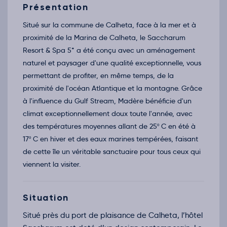
Mer.
540€
/pers
Présentation
18
nov.
Situé sur la commune de Calheta, face à la mer et à
Retour le Dim. 22 nov. 26
Jeu.
772€
/pers
19
proximité de la Marina de Calheta, le Saccharum
nov.
Resort & Spa 5* a été conçu avec un aménagement
Retour le Lun. 23 nov. 26
Ven.
772€
/pers
20
naturel et paysager d'une qualité exceptionnelle, vous
nov.
permettant de profiter, en même temps, de la
Retour le Mar. 24 nov. 26
Sam.
772€
/pers
21
proximité de l'océan Atlantique et la montagne. Grâce
nov.
à l'influence du Gulf Stream, Madère bénéficie d'un
Retour le Mer. 25 nov. 26
Dim.
772€
/pers
22
climat exceptionnellement doux toute l'année, avec
nov.
des températures moyennes allant de 25º C en été à
Retour le Jeu. 26 nov. 26
Lun.
772€
/pers
23
17º C en hiver et des eaux marines tempérées, faisant
nov.
de cette île un véritable sanctuaire pour tous ceux qui
Retour le Ven. 27 nov. 26
Mar.
800€
/pers
24
viennent la visiter.
nov.
Retour le Sam. 28 nov. 26
Mer.
984€
/pers
25
nov.
Situation
Retour le Dim. 29 nov. 26
Jeu.
772€
/pers
26
Situé près du port de plaisance de Calheta, l’hôtel
nov.
Retour le Lun. 30 nov. 26