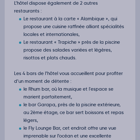
L’hôtel dispose également de 2 autres
Retour le Mar. 12 janv. 27
Sam.
1031€
/pers
restaurants :
09
janv.
Le restaurant à la carte « Alambique », qui
Retour le Mer. 13 janv. 27
Dim.
1267€
/pers
propose une cuisine raffinée alliant spécialités
10
janv.
locales et internationales,
Retour le Jeu. 14 janv. 27
Lun.
1031€
/pers
Le restaurant « Trapiche » près de la piscine
11
janv.
propose des salades variées et légères,
Retour le Ven. 15 janv. 27
Mar.
1016€
/pers
risottos et plats chauds.
12
janv.
Les 4 bars de l’hôtel vous accueillent pour profiter
d’un moment de détente :
le Rhum bar, où la musique et l'espace se
marient parfaitement,
le bar Garapa, près de la piscine extérieure,
au 2ème étage, ce bar sert boissons et repas
légers,
le Fly Lounge Bar, cet endroit offre une vue
imprenable sur l’océan et une excellente