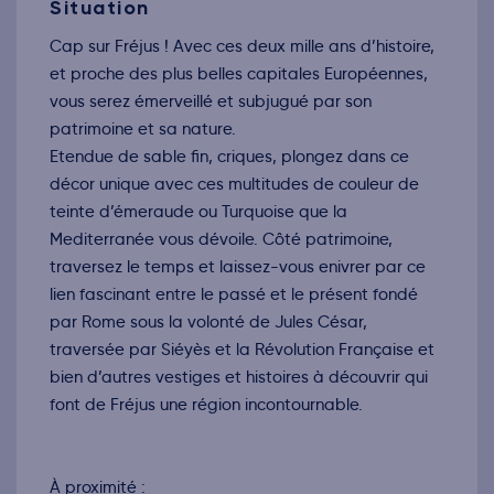
189€
/pers
Situation
27
oct.
Retour le Jeu. 29 oct. 26
Cap sur Fréjus ! Avec ces deux mille ans d’histoire,
Mer.
189€
/pers
28
et proche des plus belles capitales Européennes,
oct.
Retour le Ven. 30 oct. 26
vous serez émerveillé et subjugué par son
Jeu.
189€
/pers
29
patrimoine et sa nature.
oct.
Retour le Sam. 31 oct. 26
Etendue de sable fin, criques, plongez dans ce
Ven.
189€
/pers
30
décor unique avec ces multitudes de couleur de
oct.
Retour le Dim. 01 nov. 26
teinte d’émeraude ou Turquoise que la
Sam.
189€
/pers
31
Mediterranée vous dévoile. Côté patrimoine,
oct.
traversez le temps et laissez-vous enivrer par ce
Novembre 2026
lien fascinant entre le passé et le présent fondé
Retour le Lun. 02 nov. 26
Dim.
189€
/pers
01
par Rome sous la volonté de Jules César,
nov.
traversée par Siéyès et la Révolution Française et
Retour le Mar. 03 nov. 26
Lun.
189€
/pers
02
bien d’autres vestiges et histoires à découvrir qui
nov.
font de Fréjus une région incontournable.
Retour le Mer. 04 nov. 26
Mar.
189€
/pers
03
nov.
Retour le Jeu. 05 nov. 26
Mer.
189€
/pers
04
À proximité :