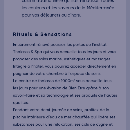
cuisine traditionnelle qui sait rehausser toutes
Retour le Mer. 02 déc. 26
Mar.
189€
/pers
01
les couleurs et les saveurs de la Méditerranée
déc.
pour vos déjeuners ou dîners.
Retour le Jeu. 03 déc. 26
Mer.
189€
/pers
02
déc.
Retour le Ven. 04 déc. 26
Jeu.
Rituels & Sensations
189€
/pers
03
déc.
Entièrement rénové poussez les portes de l’institut
Retour le Sam. 05 déc. 26
Ven.
189€
/pers
04
Thalasso & Spa qui vous accueille tous les jours et vous
déc.
proposer des soins marins, esthétiques et massages.
Retour le Dim. 06 déc. 26
Sam.
189€
/pers
05
Intégré à l’hôtel, vous pourrez accéder directement en
déc.
peignoir de votre chambre à l’espace de soins.
Retour le Lun. 07 déc. 26
Dim.
189€
/pers
06
Le centre de thalasso de 1000m² vous accueille tous
déc.
les jours pour une évasion de Bien Etre grâce à son
Retour le Mar. 08 déc. 26
Lun.
189€
/pers
07
savoir-faire et sa technologie et ses produits de hautes
déc.
qualités.
Retour le Mer. 09 déc. 26
Mar.
189€
/pers
08
Pendant votre demi-journée de soins, profitez de la
déc.
piscine intérieure d’eau de mer chauffée qui libère ses
Retour le Jeu. 10 déc. 26
Mer.
189€
/pers
09
substances pour une relaxation, ses cols de cygne et
déc.