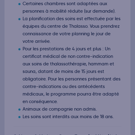
Certaines chambres sont adaptées aux
Retour le Mar. 29 déc. 26
Lun.
189€
/pers
28
personnes à mobilité réduite (sur demande).
déc.
La planification des soins est effectuée par les
Retour le Mer. 30 déc. 26
Mar.
217€
/pers
29
équipes du centre de Thalasso. Vous prendrez
déc.
connaissance de votre planning le jour de
Retour le Jeu. 31 déc. 26
Mer.
217€
/pers
30
votre arrivée.
déc.
Pour les prestations de 4 jours et plus : Un
Retour le Ven. 01 janv. 26
Jeu.
217€
/pers
31
certificat médical de non contre-indication
déc.
aux soins de thalassothérapie, hammam et
sauna, datant de moins de 15 jours est
obligatoire. Pour les personnes présentant des
contre-indications ou des antécédents
médicaux, le programme pourra être adapté
en conséquence.
Animaux de compagnie non admis.
Les soins sont interdits aux moins de 18 ans.