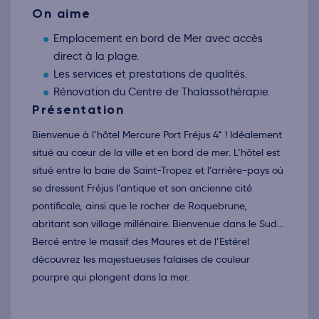
18
On aime
oct.
Retour le Mar. 20 oct. 26
Lun.
199€
/pers
Emplacement en bord de Mer avec accès
19
oct.
direct à la plage.
Retour le Mer. 21 oct. 26
Mar.
199€
/pers
Les services et prestations de qualités.
20
oct.
Rénovation du Centre de Thalassothérapie.
Retour le Jeu. 22 oct. 26
Mer.
199€
/pers
Présentation
21
oct.
Retour le Ven. 23 oct. 26
Bienvenue à l’hôtel Mercure Port Fréjus 4* ! Idéalement
Jeu.
199€
/pers
22
situé au cœur de la ville et en bord de mer. L’hôtel est
oct.
Retour le Sam. 24 oct. 26
situé entre la baie de Saint-Tropez et l’arrière-pays où
Ven.
199€
/pers
23
se dressent Fréjus l’antique et son ancienne cité
oct.
Retour le Dim. 25 oct. 26
pontificale, ainsi que le rocher de Roquebrune,
Sam.
199€
/pers
24
abritant son village millénaire. Bienvenue dans le Sud…
oct.
Retour le Lun. 26 oct. 26
Bercé entre le massif des Maures et de l’Estérel
Dim.
199€
/pers
25
découvrez les majestueuses falaises de couleur
oct.
Retour le Mar. 27 oct. 26
pourpre qui plongent dans la mer.
Lun.
199€
/pers
26
oct.
Retour le Mer. 28 oct. 26
Mar.