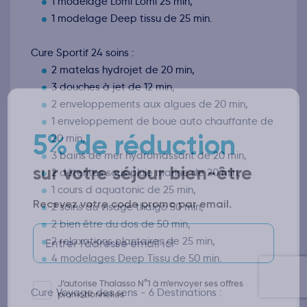
1 modelage Lomi Lomi 25 min,
1 modelage Deep tissu de 25 min.
Cure Sportif 24 soins :
5% de réduction
2 matelas hydrojet de 20 min,
3 douches à jet de 12 min,
sur votre séjour bien-être
2 enveloppements aux algues de 20 min,
1 enveloppement de boue auto chauffante de
20 min,
Recevez votre code promo par email.
3 bains de mer hydromassant de 20 min,
2 détentes sous pluie marine de 20 min,
1 cours d aquatonic de 25 min,
2 soins du visage thalgo 50 min,
J’autorise Thalasso N°1 à m’envoyer ses offres
2 bien être du dos de 50 min,
promotionnelles
2 relaxations plantaires de 25 min,
4 modelages Deep Tissu de 50 min.
Obtenir mon code
Cure Voyage des sens - 6 Destinations :