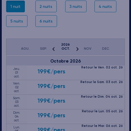
Dim.
217€
/pers
27
1 nuit
2 nuits
3 nuits
4 nuits
sept.
Retour le Mar. 29 sept. 26
Lun.
217€
/pers
28
5 nuits
6 nuits
sept.
Retour le Mer. 30 sept. 26
Mar.
199€
/pers
29
sept.
Retour le Jeu. 01 oct. 26
2026
Mer.
199€
/pers
AOU.
SEP.
OCT.
NOV
DEC.
30
sept.
Octobre 2026
Retour le Ven. 02 oct. 26
Jeu.
199€
/pers
01
oct.
Retour le Sam. 03 oct. 26
Ven.
199€
/pers
02
oct.
Retour le Dim. 04 oct. 26
Sam.
199€
/pers
03
oct.
Retour le Lun. 05 oct. 26
Dim.
199€
/pers
04
oct.
Retour le Mar. 06 oct. 26
Lun.
199€
/pers