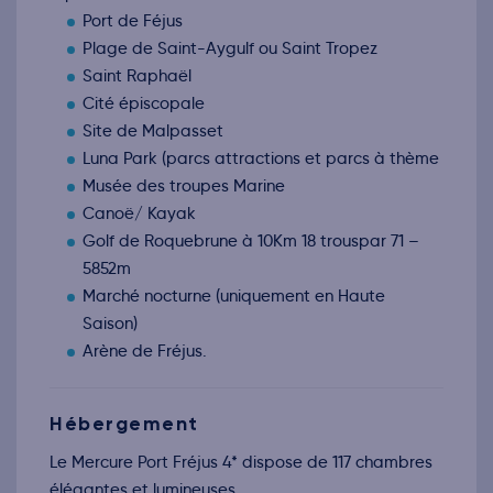
nov.
Port de Féjus
Retour le Ven. 06 nov. 26
Jeu.
189€
/pers
05
Plage de Saint-Aygulf ou Saint Tropez
nov.
Saint Raphaël
Retour le Sam. 07 nov. 26
Ven.
189€
/pers
06
Cité épiscopale
nov.
Site de Malpasset
Retour le Dim. 08 nov. 26
Sam.
189€
/pers
07
Luna Park (parcs attractions et parcs à thème
nov.
Musée des troupes Marine
Retour le Lun. 09 nov. 26
Dim.
189€
/pers
08
Canoë/ Kayak
nov.
Golf de Roquebrune à 10Km 18 trouspar 71 –
Retour le Mar. 10 nov. 26
Lun.
189€
/pers
09
5852m
nov.
Marché nocturne (uniquement en Haute
Retour le Mer. 11 nov. 26
Mar.
189€
/pers
10
Saison)
nov.
Arène de Fréjus.
Retour le Jeu. 12 nov. 26
Mer.
189€
/pers
11
nov.
Retour le Ven. 13 nov. 26
Jeu.
189€
/pers
Hébergement
12
nov.
Le Mercure Port Fréjus 4* dispose de 117 chambres
Retour le Sam. 14 nov. 26
Ven.
189€
/pers
13
élégantes et lumineuses.