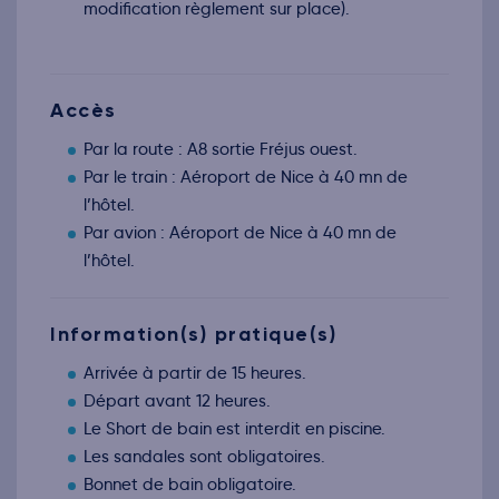
modification règlement sur place).
Retour le Dim. 20 déc. 26
Sam.
189€
/pers
19
déc.
Retour le Lun. 21 déc. 26
Dim.
189€
/pers
20
déc.
Accès
Retour le Mar. 22 déc. 26
Lun.
189€
/pers
21
Par la route : A8 sortie Fréjus ouest.
déc.
Par le train : Aéroport de Nice à 40 mn de
Retour le Mer. 23 déc. 26
Mar.
189€
/pers
22
l’hôtel.
déc.
Par avion : Aéroport de Nice à 40 mn de
Retour le Jeu. 24 déc. 26
Mer.
189€
/pers
23
l’hôtel.
déc.
Retour le Ven. 25 déc. 26
Jeu.
189€
/pers
24
déc.
Information(s) pratique(s)
Retour le Sam. 26 déc. 26
Ven.
189€
/pers
25
Arrivée à partir de 15 heures.
déc.
Départ avant 12 heures.
Retour le Dim. 27 déc. 26
Sam.
189€
/pers
26
Le Short de bain est interdit en piscine.
déc.
Les sandales sont obligatoires.
Retour le Lun. 28 déc. 26
Dim.
189€
/pers
27
Bonnet de bain obligatoire.
déc.