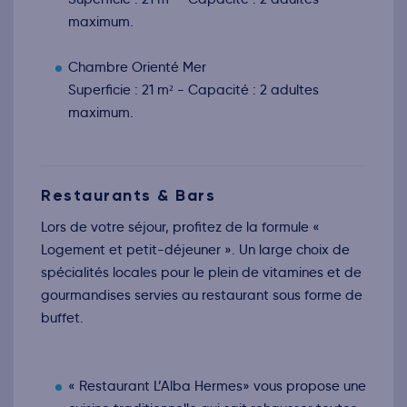
nov.
maximum.
Retour le Mar. 24 nov. 26
Lun.
189€
/pers
23
nov.
Chambre Orienté Mer
Retour le Mer. 25 nov. 26
Mar.
189€
/pers
24
Superficie : 21 m² - Capacité : 2 adultes
nov.
maximum.
Retour le Jeu. 26 nov. 26
Mer.
189€
/pers
25
nov.
Retour le Ven. 27 nov. 26
Jeu.
189€
/pers
26
nov.
Restaurants & Bars
Retour le Sam. 28 nov. 26
Ven.
189€
/pers
27
Lors de votre séjour, profitez de la formule «
nov.
Logement et petit-déjeuner ». Un large choix de
Retour le Dim. 29 nov. 26
Sam.
189€
/pers
28
spécialités locales pour le plein de vitamines et de
nov.
gourmandises servies au restaurant sous forme de
Retour le Lun. 30 nov. 26
Dim.
189€
/pers
29
buffet.
nov.
Retour le Mar. 01 déc. 26
Lun.
189€
/pers
30
nov.
« Restaurant L’Alba Hermes» vous propose une
Décembre 2026