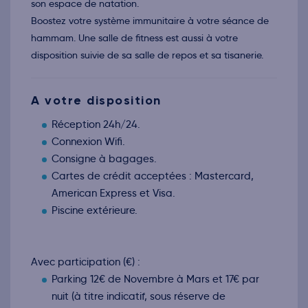
son espace de natation.
Retour le Ven. 11 déc. 26
Jeu.
189€
/pers
10
Boostez votre système immunitaire à votre séance de
déc.
hammam. Une salle de fitness est aussi à votre
Retour le Sam. 12 déc. 26
Ven.
189€
/pers
11
disposition suivie de sa salle de repos et sa tisanerie.
déc.
Retour le Dim. 13 déc. 26
Sam.
189€
/pers
12
déc.
A votre disposition
Retour le Lun. 14 déc. 26
Dim.
189€
/pers
13
Réception 24h/24.
déc.
Connexion Wifi.
Retour le Mar. 15 déc. 26
Lun.
189€
/pers
14
Consigne à bagages.
déc.
Cartes de crédit acceptées : Mastercard,
Retour le Mer. 16 déc. 26
Mar.
189€
/pers
15
American Express et Visa.
déc.
Piscine extérieure.
Retour le Jeu. 17 déc. 26
Mer.
189€
/pers
16
déc.
Retour le Ven. 18 déc. 26
Jeu.
189€
/pers
17
Avec participation (€) :
déc.
Parking 12€ de Novembre à Mars et 17€ par
Retour le Sam. 19 déc. 26
Ven.
189€
/pers
18
nuit (à titre indicatif, sous réserve de
déc.