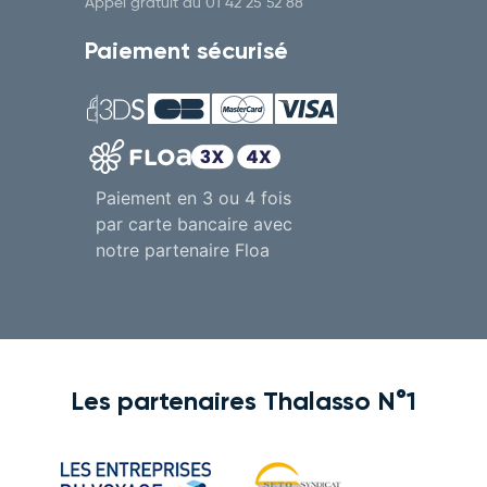
Appel gratuit au
01 42 25 52 88
Paiement sécurisé
Paiement en 3 ou 4 fois
par carte bancaire avec
notre partenaire Floa
5% de réduction
sur votre séjour bien-être
Les partenaires Thalasso N°1
Recevez votre code promo par email.