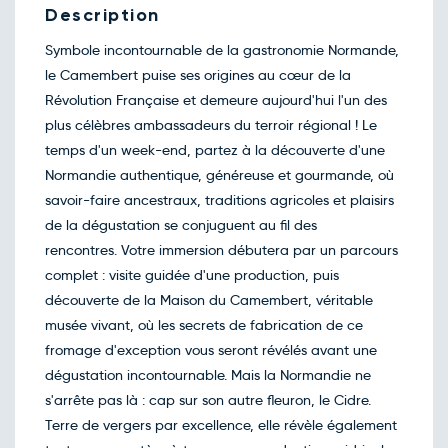
Sam.
342€
/pers
Description
26
sept.
Symbole incontournable de la gastronomie Normande,
Octobre 2026
le Camembert puise ses origines au cœur de la
Retour le Ven. 02 oct. 26
Jeu.
342€
/pers
01
Révolution Française et demeure aujourd'hui l'un des
oct.
plus célèbres ambassadeurs du terroir régional ! Le
temps d'un week-end, partez à la découverte d'une
Normandie authentique, généreuse et gourmande, où
savoir-faire ancestraux, traditions agricoles et plaisirs
de la dégustation se conjuguent au fil des
rencontres. Votre immersion débutera par un parcours
complet : visite guidée d'une production, puis
découverte de la Maison du Camembert, véritable
musée vivant, où les secrets de fabrication de ce
fromage d'exception vous seront révélés avant une
dégustation incontournable. Mais la Normandie ne
s'arrête pas là : cap sur son autre fleuron, le Cidre.
Terre de vergers par excellence, elle révèle également