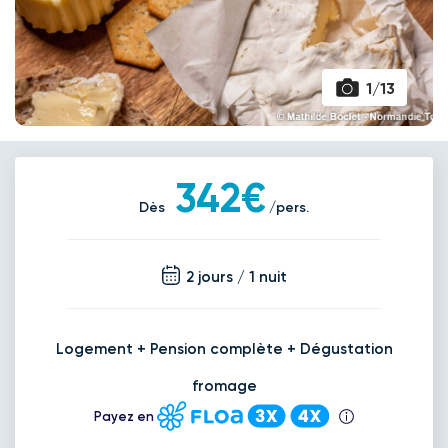
1/13
342€
Dès
/pers.
2 jours / 1 nuit
Logement + Pension complète + Dégustation
fromage
Payez en