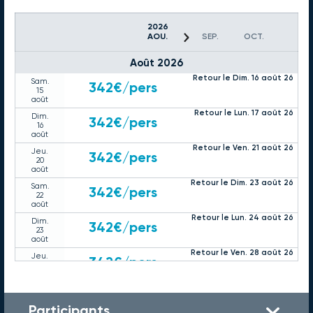
2026
AOU.
SEP.
OCT.
Août 2026
Retour le Dim. 16 août 26
Sam.
342€
/pers
15
août
Retour le Lun. 17 août 26
Dim.
342€
/pers
16
août
Retour le Ven. 21 août 26
Jeu.
342€
/pers
20
août
Retour le Dim. 23 août 26
Sam.
342€
/pers
22
août
Retour le Lun. 24 août 26
Dim.
342€
/pers
23
août
Retour le Ven. 28 août 26
Jeu.
342€
/pers
27
août
Retour le Dim. 30 août 26
Sam.
342€
/pers
29
Participants
août