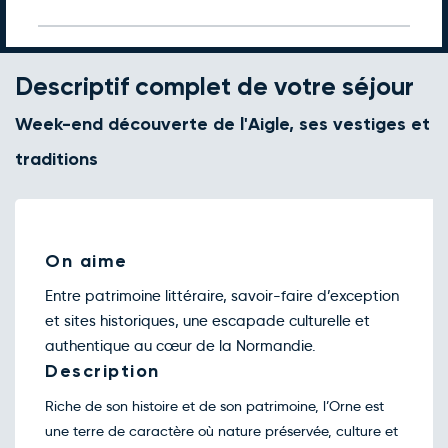
Retour le Ven. 18 sept. 26
Jeu.
268€
/pers
17
sept.
Retour le Sam. 19 sept. 26
Ven.
268€
/pers
Descriptif complet de votre séjour
18
sept.
Week-end découverte de l'Aigle, ses vestiges et
traditions
On aime
Entre patrimoine littéraire, savoir-faire d’exception
et sites historiques, une escapade culturelle et
authentique au cœur de la Normandie.
Description
Riche de son histoire et de son patrimoine, l’Orne est
une terre de caractère où nature préservée, culture et