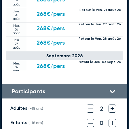
19
août
Retour le Ven. 21 août 26
Jeu.
268€
/pers
20
août
Retour le Jeu. 27 août 26
Mer.
268€
/pers
26
août
Retour le Ven. 28 août 26
Jeu.
268€
/pers
27
août
Septembre 2026
Retour le Jeu. 03 sept. 26
Mer.
268€
/pers
02
sept.
Retour le Ven. 04 sept. 26
Jeu.
268€
/pers
03
sept.
Participants
Retour le Jeu. 10 sept. 26
Mer.
268€
/pers
09
sept.
Retour le Ven. 11 sept. 26
–
+
Jeu.
2
Adultes
268€
/pers
(+18 ans)
10
sept.
Retour le Jeu. 17 sept. 26
–
+
Mer.
0
Enfants
268€
/pers
(-18 ans)
16
sept.