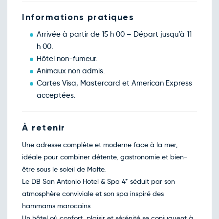
Retour le Lun. 01 mars 27
Jeu.
372€
/pers
25
Informations pratiques
févr.
Retour le Mar. 02 mars 27
Ven.
583€
/pers
Arrivée à partir de 15 h 00 – Départ jusqu’à 11
26
févr.
h 00.
Retour le Mer. 03 mars 27
Sam.
577€
/pers
Hôtel non-fumeur.
27
févr.
Animaux non admis.
Retour le Jeu. 04 mars 27
Dim.
371€
/pers
Cartes Visa, Mastercard et American Express
28
févr.
acceptées.
Mars 2027
Retour le Ven. 05 mars 27
Lun.
631€
/pers
01
À retenir
mars
Retour le Sam. 06 mars 27
Mar.
597€
/pers
Une adresse complète et moderne face à la mer,
02
mars
idéale pour combiner détente, gastronomie et bien-
Retour le Dim. 07 mars 27
Mer.
617€
/pers
être sous le soleil de Malte.
03
mars
Le DB San Antonio Hotel & Spa 4* séduit par son
Retour le Lun. 08 mars 27
Jeu.
360€
/pers
atmosphère conviviale et son spa inspiré des
04
mars
hammams marocains.
Retour le Mar. 09 mars 27
Ven.
720€
/pers
Un hôtel où confort, plaisir et sérénité se conjuguent à