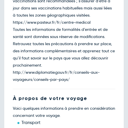
851€
/pers
vaccinations sont recommandées ; s’assurer d’être à
23
mars
jour dans ses vaccinations habituelles mais aussi liées
Retour le Dim. 28 mars 27
Mer.
922€
/pers
à toutes les zones géographiques visitées.
24
mars
https://www.pasteur.fr/fr/centre-medical
Retour le Lun. 29 mars 27
Jeu.
978€
/pers
Toutes les informations de formalités d’entrée et de
25
mars
santé sont données sous réserve de modifications.
Retour le Mar. 30 mars 27
Ven.
965€
/pers
Retrouvez toutes les précautions à prendre sur place,
26
mars
des informations complémentaires et apprenez tout ce
Retour le Mer. 31 mars 27
Sam.
1017€
/pers
qu’il faut savoir sur le pays que vous allez découvrir
27
mars
prochainement.
Retour le Jeu. 01 avril 27
Dim.
902€
/pers
http://www.diplomatie.gouv.fr/fr/conseils-aux-
28
mars
voyageurs/conseils-par-pays/
Retour le Ven. 02 avril 27
Lun.
880€
/pers
29
mars
Retour le Sam. 03 avril 27
À propos de votre voyage
Mar.
851€
/pers
30
mars
Voici quelques informations à prendre en considération
Retour le Dim. 04 avril 27
Mer.
798€
/pers
concernant votre voyage.
31
mars
Transport
Avril 2027