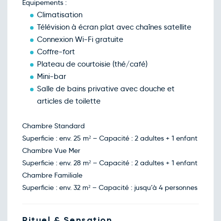
Équipements :
Retour le Sam. 16 janv. 27
Mar.
579€
/pers
12
Climatisation
janv.
Télévision à écran plat avec chaînes satellite
Retour le Dim. 17 janv. 27
Mer.
658€
/pers
13
Connexion Wi-Fi gratuite
janv.
Coffre-fort
Retour le Lun. 18 janv. 27
Jeu.
602€
/pers
14
Plateau de courtoisie (thé/café)
janv.
Mini-bar
Retour le Mar. 19 janv. 27
Ven.
718€
/pers
15
Salle de bains privative avec douche et
janv.
articles de toilette
Retour le Mer. 20 janv. 27
Sam.
568€
/pers
16
janv.
Chambre Standard
Retour le Jeu. 21 janv. 27
Dim.
554€
/pers
Superficie : env. 25 m² – Capacité : 2 adultes + 1 enfant
17
janv.
Chambre Vue Mer
Retour le Ven. 22 janv. 27
Lun.
563€
/pers
Superficie : env. 28 m² – Capacité : 2 adultes + 1 enfant
18
janv.
Chambre Familiale
Retour le Sam. 23 janv. 27
Mar.
573€
/pers
Superficie : env. 32 m² – Capacité : jusqu’à 4 personnes
19
janv.
Retour le Dim. 24 janv. 27
Mer.
565€
/pers
20
janv.
Rituel & Sensation