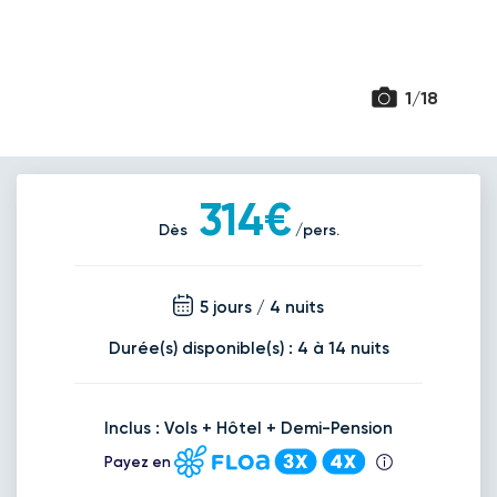
1/18
314€
Dès
/pers.
5 jours / 4 nuits
Durée(s) disponible(s) : 4 à 14 nuits
Novembre 2026
Retour le Jeu. 05 nov. 26
Inclus : Vols + Hôtel + Demi-Pension
Dim.
421€
/pers
01
nov.
Payez en
Retour le Ven. 06 nov. 26
Lun.
455€
/pers
02