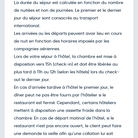
avril
La durée du séjour est calculée en fonction du nombre
Retour le Mer. 14 avril 27
Sam.
de nuitées et non de journées. Le premier et le dernier
748€
/pers
10
avril
jour du séjour sont consacrés au transport
Retour le Jeu. 15 avril 27
Dim.
international.
816€
/pers
11
avril
Les arrivées ou les départs peuvent avoir lieu en cours
Retour le Ven. 16 avril 27
Lun.
de nuit en fonction des horaires imposés par les
800€
/pers
12
avril
compagnies aériennes.
Retour le Sam. 17 avril 27
Mar.
Lors de votre séjour à l'hôtel, la chambre est mise à
785€
/pers
13
avril
disposition vers 15h (check-in) et doit être libérée au
Retour le Dim. 18 avril 27
Mer.
plus tard à 11h ou 12h (selon les hôtels) lors du check-
796€
/pers
14
avril
out le dernier jour.
Retour le Lun. 19 avril 27
Jeu.
En cas d'arrivée tardive à l'hôtel le premier jour, le
791€
/pers
15
avril
dîner peut ne pas être fourni par l'hôtelier si le
Retour le Mar. 20 avril 27
Ven.
restaurant est fermé. Cependant, certains hôteliers
785€
/pers
16
avril
mettent à disposition une assiette froide dans la
Retour le Mer. 21 avril 27
Sam.
chambre. En cas de départ matinal de l'hôtel, si le
758€
/pers
17
avril
restaurant n'est pas encore ouvert, le client peut faire
Retour le Jeu. 22 avril 27
Dim.
une demande la veille afin qu'une collation lui soit
795€
/pers
18