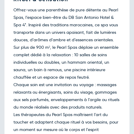
Retour le Lun. 25 janv. 27
Jeu.
642€
/pers
21
Offrez-vous une parenthèse de pure détente au Pearl
janv.
Spas, l’espace bien-être du DB San Antonio Hotel &
Retour le Mar. 26 janv. 27
Ven.
715€
/pers
22
Spa 4*. Inspiré des traditions marocaines, ce spa vous
janv.
transporte dans un univers apaisant, fait de lumières
Retour le Mer. 27 janv. 27
Sam.
568€
/pers
23
douces, d’arômes d’ambre et d’essences orientales.
janv.
Sur plus de 900 m², le Pearl Spas déploie un ensemble
Retour le Jeu. 28 janv. 27
Dim.
392€
/pers
24
complet dédié à la relaxation : 10 salles de soins
janv.
individuelles ou doubles, un hammam oriental, un
Retour le Ven. 29 janv. 27
Lun.
554€
/pers
25
sauna, un bain à remous, une piscine intérieure
janv.
chauffée et un espace de repos feutré.
Retour le Sam. 30 janv. 27
Mar.
588€
/pers
26
Chaque soin est une invitation au voyage : massages
janv.
relaxants ou énergisants, soins du visage, gommages
Retour le Dim. 31 janv. 27
Mer.
576€
/pers
27
aux sels parfumés, enveloppements à l’argile ou rituels
janv.
du monde réalisés avec des produits naturels.
Retour le Lun. 01 févr. 27
Jeu.
358€
/pers
28
Les thérapeutes du Pearl Spas maîtrisent l’art du
janv.
toucher et adaptent chaque rituel à vos besoins, pour
Retour le Mar. 02 févr. 27
Ven.
565€
/pers
29
un moment sur mesure où le corps et l’esprit
janv.