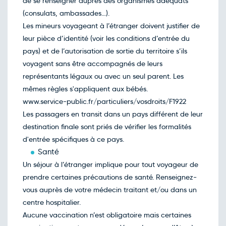
de se renseigner auprès des organismes adéquats
14
mars
(consulats, ambassades…).
Retour le Ven. 19 mars 27
Lun.
671€
/pers
Les mineurs voyageant à l’étranger doivent justifier de
15
mars
leur pièce d’identité (voir les conditions d’entrée du
Retour le Sam. 20 mars 27
Mar.
597€
/pers
pays) et de l’autorisation de sortie du territoire s’ils
16
mars
voyagent sans être accompagnés de leurs
Retour le Dim. 21 mars 27
Mer.
655€
/pers
représentants légaux ou avec un seul parent. Les
17
mars
mêmes règles s'appliquent aux bébés.
Retour le Lun. 22 mars 27
Jeu.
523€
/pers
www.service-public.fr/particuliers/vosdroits/F1922
18
mars
Les passagers en transit dans un pays différent de leur
Retour le Mar. 23 mars 27
Ven.
776€
/pers
destination finale sont priés de vérifier les formalités
19
mars
d'entrée spécifiques à ce pays.
Retour le Mer. 24 mars 27
Sam.
738€
/pers
Santé
20
mars
Un séjour à l’étranger implique pour tout voyageur de
Retour le Jeu. 25 mars 27
Dim.
772€
/pers
prendre certaines précautions de santé. Renseignez-
21
mars
vous auprès de votre médecin traitant et/ou dans un
Retour le Ven. 26 mars 27
Lun.
872€
/pers
centre hospitalier.
22
mars
Aucune vaccination n’est obligatoire mais certaines
Retour le Sam. 27 mars 27
Mar.