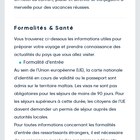
05
mars
merveille pour des vacances réussies.
Retour le Mer. 10 mars 27
Sam.
586€
/pers
06
mars
Retour le Jeu. 11 mars 27
Formalités & Santé
Dim.
367€
/pers
07
mars
Vous trouverez ci-dessous les informations utiles pour
Retour le Ven. 12 mars 27
Lun.
631€
/pers
préparer votre voyage et prendre connaissance des
08
mars
actualités du pays que vous allez visiter.
Retour le Sam. 13 mars 27
Mar.
597€
/pers
Formalité d’entrée
09
mars
Au sein de l'Union européenne (UE), la carte nationale
Retour le Dim. 14 mars 27
Mer.
600€
/pers
d'identité en cours de validité ou le passeport sont
10
mars
admis sur le territoire maltais. Les visas ne sont pas
Retour le Lun. 15 mars 27
Jeu.
386€
/pers
obligatoires pour les séjours de moins de 90 jours. Pour
11
mars
les séjours supérieurs à cette durée, les citoyens de l'UE
Retour le Mar. 16 mars 27
Ven.
586€
/pers
doivent demander un permis de séjour auprès des
12
mars
autorités locales.
Retour le Mer. 17 mars 27
Sam.
614€
/pers
Pour toutes informations concernant les formalités
13
mars
d’entrée des ressortissants étrangers, il est nécessaire
Retour le Jeu. 18 mars 27
Dim.
390€
/pers