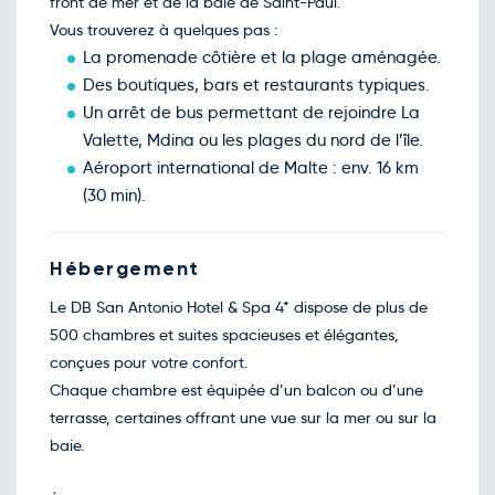
front de mer et de la baie de Saint-Paul.
Retour le Jeu. 07 janv. 27
Dim.
465€
/pers
Vous trouverez à quelques pas :
03
janv.
La promenade côtière et la plage aménagée.
Retour le Ven. 08 janv. 27
Lun.
554€
/pers
Des boutiques, bars et restaurants typiques.
04
janv.
Un arrêt de bus permettant de rejoindre La
Retour le Sam. 09 janv. 27
Mar.
685€
/pers
Valette, Mdina ou les plages du nord de l’île.
05
janv.
Aéroport international de Malte : env. 16 km
Retour le Dim. 10 janv. 27
Mer.
705€
/pers
(30 min).
06
janv.
Retour le Lun. 11 janv. 27
Jeu.
374€
/pers
07
janv.
Hébergement
Retour le Mar. 12 janv. 27
Ven.
715€
/pers
Le DB San Antonio Hotel & Spa 4* dispose de plus de
08
janv.
500 chambres et suites spacieuses et élégantes,
Retour le Mer. 13 janv. 27
Sam.
577€
/pers
conçues pour votre confort.
09
janv.
Chaque chambre est équipée d’un balcon ou d’une
Retour le Jeu. 14 janv. 27
Dim.
358€
/pers
terrasse, certaines offrant une vue sur la mer ou sur la
10
janv.
baie.
Retour le Ven. 15 janv. 27
Lun.
400€
/pers
11
janv.