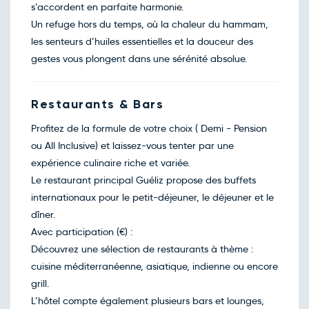
s’accordent en parfaite harmonie.
Retour le Mer. 03 févr. 27
Sam.
554€
/pers
30
Un refuge hors du temps, où la chaleur du hammam,
janv.
les senteurs d’huiles essentielles et la douceur des
Retour le Jeu. 04 févr. 27
Dim.
317€
/pers
31
gestes vous plongent dans une sérénité absolue.
janv.
Février 2027
Retour le Ven. 05 févr. 27
Restaurants & Bars
Lun.
363€
/pers
01
févr.
Profitez de la formule de votre choix ( Demi - Pension
Retour le Sam. 06 févr. 27
Mar.
565€
/pers
ou All Inclusive) et laissez-vous tenter par une
02
févr.
expérience culinaire riche et variée.
Retour le Dim. 07 févr. 27
Mer.
576€
/pers
Le restaurant principal Guéliz propose des buffets
03
févr.
internationaux pour le petit-déjeuner, le déjeuner et le
Retour le Lun. 08 févr. 27
Jeu.
579€
/pers
dîner.
04
févr.
Avec participation (€) :
Retour le Mar. 09 févr. 27
Ven.
621€
/pers
Découvrez une sélection de restaurants à thème :
05
févr.
cuisine méditerranéenne, asiatique, indienne ou encore
Retour le Mer. 10 févr. 27
Sam.
593€
/pers
grill.
06
févr.
L’hôtel compte également plusieurs bars et lounges,
Retour le Jeu. 11 févr. 27