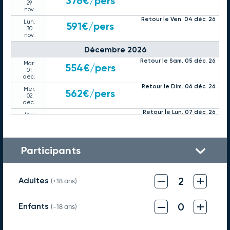
376€
/pers
29
nov.
Retour le Ven. 04 déc. 26
Lun.
591€
/pers
30
nov.
Décembre 2026
Retour le Sam. 05 déc. 26
Mar.
554€
/pers
01
déc.
Retour le Dim. 06 déc. 26
Mer.
562€
/pers
02
déc.
Retour le Lun. 07 déc. 26
Jeu.
343€
/pers
03
déc.
Retour le Mar. 08 déc. 26
Ven.
730€
/pers
04
Participants
déc.
Retour le Mer. 09 déc. 26
Sam.
562€
/pers
05
–
+
2
Adultes
déc.
(+18 ans)
Retour le Jeu. 10 déc. 26
Dim.
359€
/pers
06
–
+
0
Enfants
déc.
(-18 ans)
Retour le Ven. 11 déc. 26
Lun.
562€
/pers
07