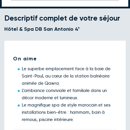
déc.
Retour le Sam. 12 déc. 26
Mar.
554€
/pers
08
déc.
Descriptif complet de votre séjour
Retour le Dim. 13 déc. 26
Mer.
565€
/pers
09
Hôtel & Spa DB San Antonio 4*
déc.
Retour le Lun. 14 déc. 26
Jeu.
319€
/pers
10
déc.
Retour le Mar. 15 déc. 26
Ven.
554€
/pers
11
On aime
déc.
Retour le Mer. 16 déc. 26
Sam.
565€
/pers
Le superbe emplacement face à la baie de
12
déc.
Saint-Paul, au cœur de la station balnéaire
Retour le Jeu. 17 déc. 26
Dim.
314€
/pers
animée de Qawra.
13
déc.
L’ambiance conviviale et familiale dans un
Retour le Ven. 18 déc. 26
Lun.
828€
/pers
décor moderne et lumineux.
14
déc.
Le magnifique spa de style marocain et ses
Retour le Sam. 19 déc. 26
Mar.
562€
/pers
installations bien-être : hammam, bain à
15
déc.
remous, piscine intérieure.
Retour le Dim. 20 déc. 26
Mer.
579€
/pers
16