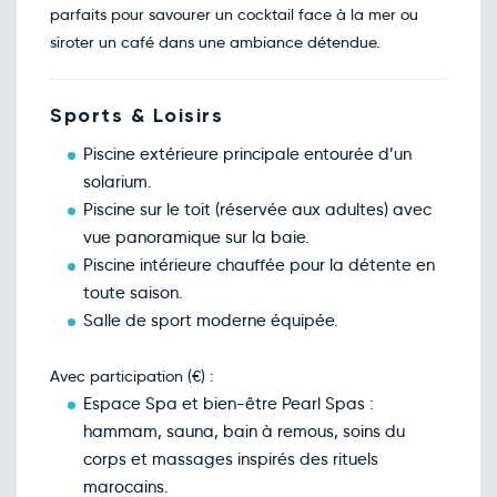
Dim.
346€
/pers
parfaits pour savourer un cocktail face à la mer ou
07
févr.
siroter un café dans une ambiance détendue.
Retour le Ven. 12 févr. 27
Lun.
579€
/pers
08
févr.
Retour le Sam. 13 févr. 27
Sports & Loisirs
Mar.
603€
/pers
09
févr.
Piscine extérieure principale entourée d’un
Retour le Dim. 14 févr. 27
Mer.
618€
/pers
solarium.
10
févr.
Piscine sur le toit (réservée aux adultes) avec
Retour le Lun. 15 févr. 27
Jeu.
629€
/pers
vue panoramique sur la baie.
11
févr.
Piscine intérieure chauffée pour la détente en
Retour le Mar. 16 févr. 27
Ven.
629€
/pers
toute saison.
12
févr.
Salle de sport moderne équipée.
Retour le Mer. 17 févr. 27
Sam.
591€
/pers
13
févr.
Avec participation (€) :
Retour le Jeu. 18 févr. 27
Dim.
338€
/pers
Espace Spa et bien-être Pearl Spas :
14
févr.
hammam, sauna, bain à remous, soins du
Retour le Ven. 19 févr. 27
Lun.
596€
/pers
corps et massages inspirés des rituels
15
févr.
marocains.
Retour le Sam. 20 févr. 27