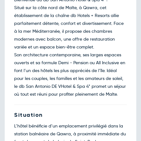
déc.
Situé sur la côte nord de Malte, à Qawra, cet
Retour le Mer. 30 déc. 26
Sam.
717€
/pers
26
établissement de la chaîne db Hotels + Resorts allie
déc.
parfaitement détente, confort et divertissement. Face
Retour le Jeu. 31 déc. 26
Dim.
561€
/pers
27
à la mer Méditerranée, il propose des chambres
déc.
modernes avec balcon, une offre de restauration
Retour le Ven. 01 janv. 26
Lun.
655€
/pers
28
variée et un espace bien-être complet.
déc.
Son architecture contemporaine, ses larges espaces
Retour le Sam. 02 janv. 26
Mar.
702€
/pers
29
ouverts et sa formule Demi - Pension ou All Inclusive en
déc.
font l’un des hôtels les plus appréciés de l’île. Idéal
Retour le Dim. 03 janv. 26
Mer.
702€
/pers
30
pour les couples, les familles et les amateurs de soleil,
déc.
le db San Antonio DE VHotel & Spa 4* promet un séjour
Retour le Lun. 04 janv. 27
Jeu.
600€
/pers
31
où tout est réuni pour profiter pleinement de Malte.
déc.
Janvier 2027
Retour le Mar. 05 janv. 27
Situation
Ven.
702€
/pers
01
janv.
L’hôtel bénéficie d’un emplacement privilégié dans la
Retour le Mer. 06 janv. 27
Sam.
852€
/pers
station balnéaire de Qawra, à proximité immédiate du
02
janv.