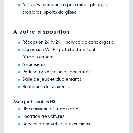
Mar.
568€
/pers
Activités nautiques à proximité : plongée,
16
févr.
croisières, sports de glisse.
Retour le Dim. 21 févr. 27
Mer.
591€
/pers
17
févr.
Retour le Lun. 22 févr. 27
A votre disposition
Jeu.
349€
/pers
18
févr.
Réception 24 h/24 – service de conciergerie.
Retour le Mar. 23 févr. 27
Ven.
568€
/pers
Connexion Wi-Fi gratuite dans tout
19
févr.
l’établissement.
Retour le Mer. 24 févr. 27
Sam.
568€
/pers
Ascenseurs.
20
févr.
Parking privé (selon disponibilité).
Retour le Jeu. 25 févr. 27
Dim.
349€
/pers
Salle de jeux et club enfants.
21
févr.
Boutiques de souvenirs.
Retour le Ven. 26 févr. 27
Lun.
606€
/pers
22
févr.
Avec participation (€) :
Retour le Sam. 27 févr. 27
Mar.
582€
/pers
Blanchisserie et repassage.
23
févr.
Location de voitures.
Retour le Dim. 28 févr. 27
Mer.
649€
/pers
Service de navette et excursions.
24
févr.