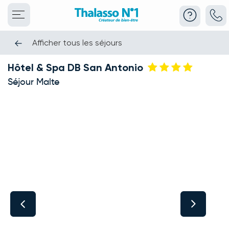
Afficher tous les séjours
Hôtel & Spa DB San Antonio
Séjour Malte
This carousel shows one large product image at a time. Use the