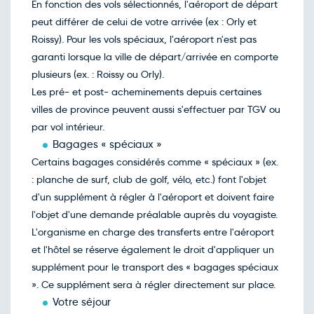
En fonction des vols sélectionnés, l'aéroport de départ
Retour le Lun. 05 avril 27
Jeu.
peut différer de celui de votre arrivée (ex : Orly et
832€
/pers
01
avril
Roissy). Pour les vols spéciaux, l'aéroport n'est pas
Retour le Mar. 06 avril 27
Ven.
garanti lorsque la ville de départ/arrivée en comporte
816€
/pers
02
avril
plusieurs (ex. : Roissy ou Orly).
Retour le Mer. 07 avril 27
Sam.
Les pré- et post- acheminements depuis certaines
779€
/pers
03
avril
villes de province peuvent aussi s'effectuer par TGV ou
Retour le Jeu. 08 avril 27
Dim.
par vol intérieur.
872€
/pers
04
avril
Bagages « spéciaux »
Retour le Ven. 09 avril 27
Lun.
Certains bagages considérés comme « spéciaux » (ex.
800€
/pers
05
avril
: planche de surf, club de golf, vélo, etc.) font l'objet
Retour le Sam. 10 avril 27
Mar.
d'un supplément à régler à l'aéroport et doivent faire
785€
/pers
06
avril
l'objet d'une demande préalable auprès du voyagiste.
Retour le Dim. 11 avril 27
Mer.
L'organisme en charge des transferts entre l'aéroport
762€
/pers
07
avril
et l'hôtel se réserve également le droit d'appliquer un
Retour le Lun. 12 avril 27
Jeu.
supplément pour le transport des « bagages spéciaux
792€
/pers
08
avril
». Ce supplément sera à régler directement sur place.
Retour le Mar. 13 avril 27
Ven.
Votre séjour
785€
/pers
09