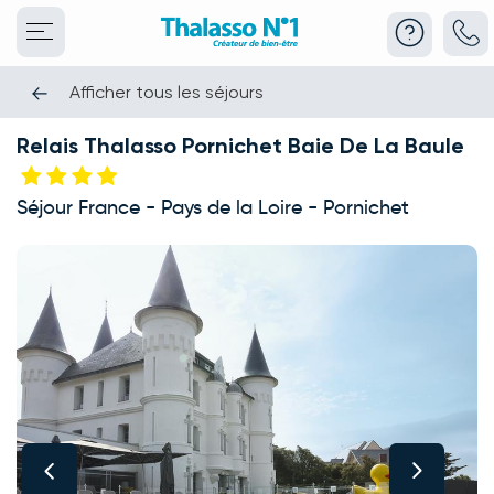
Afficher tous les séjours
Relais Thalasso Pornichet Baie De La Baule
Séjour France - Pays de la Loire - Pornichet
This carousel shows one large product image at a time. Use the